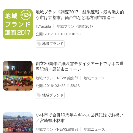
地域ブランド調査2017 結果速報～最も魅力的
な市は京都市。仙台市など地方都市躍進～
T.Yasuda
地域ブランド調査2017
公開: 2017-10-10 10:00:58
地域ブランド
local_offer
創立20周年に紙吹雪モザイクアートでギネス世
界記録／黒部市コラーレ
地域ブランドNEWS編集部
地域ニュース
公開: 2016-03-22 11:58:13
地域ブランド
local_offer
小林市で合併10周年をギネス世界記録でお祝い
／宮崎県小林市
地域ブランドNEWS編集部
地域ニュース