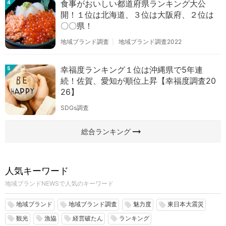
食事がおいしい都道府県ランキング大公
4
開！１位は北海道、３位は大阪府、２位は
〇〇県！
地域ブランド調査
地域ブランド調査2022
幸福度ランキング１位は沖縄県で5年連
5
続！佐賀、愛知が順位上昇【幸福度調査20
26】
SDGs調査
arrow_right_alt
総合ランキング
人気キーワード
地域ブランドNEWSで人気のキーワード
地域ブランド
地域ブランド調査
魅力度
東日本大震災
local_offer
local_offer
local_offer
local_offer
観光
漁協
経営破たん
ランキング
local_offer
local_offer
local_offer
local_offer