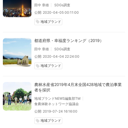
田中 章雄
SDGs調査
公開: 2020-04-05 00:11:00
地域ブランド
local_offer
都道府県・幸福度ランキング（2019）
田中 章雄
SDGs調査
公開: 2020-04-04 22:24:00
地域ブランド
local_offer
農林水産省2019年4月末全国428地域で農泊事業
者を採択
地域ブランドNEWS編集部TM
食農体験ネットワーク協議会
公開: 2019-07-24 16:16:00
地域ブランド
local_offer