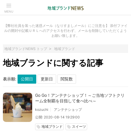
MENU
【弊社社員を装った迷惑メール（なりすましメール）にご注意を】 添付ファイ
ルの開封や記載ＵＲＬへのアクセスを行わず、メールを削除していただくよう
お願い致します。
地域ブランドNEWS トップ
地域ブランド
地域ブランドに関する記事
表示順:
Go Go！アンテナショップ！～ご当地ソフトクリ
ーム全制覇を目指して食べ比べ～
kozuchi
アンテナショップ
公開: 2020-08-14 19:29:00
地域ブランド
スイーツ
local_offer
local_offer