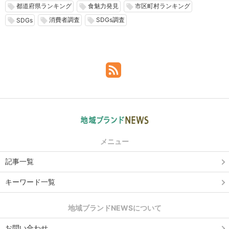
都道府県ランキング
食魅力発見
市区町村ランキング
local_offer
local_offer
local_offer
消費者調査
SDGs調査
local_offer
local_offer
local_offer
SDGs
メニュー
記事一覧
キーワード一覧
地域ブランドNEWSについて
お問い合わせ