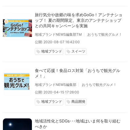
旅行気分や故郷の味を求めGoGo！アンテナショ
ップ！ 夏の期間限定、東京のアンテナショップ
との共同キャンペーンを実施
地域ブランドNEWS編集部TM
おうちで観光グルメ！
公開: 2020-08-07 16:42:00
地域ブランド
スイーツ
local_offer
local_offer
食べて応援！食品ロス対策「おうちで観光グル
メ！」
地域ブランドNEWS編集部
おうちで観光グルメ！
公開: 2020-04-15 17:26:00
地域ブランド
商品開発
local_offer
local_offer
地域活性化とSDGs･･･地域はいま何を取り組む
べきか