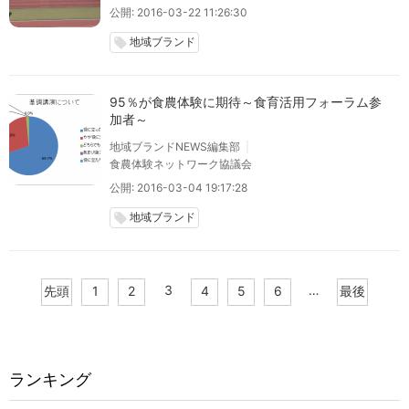
公開: 2016-03-22 11:26:30
地域ブランド
local_offer
95％が食農体験に期待～食育活用フォーラム参
加者～
地域ブランドNEWS編集部
食農体験ネットワーク協議会
公開: 2016-03-04 19:17:28
地域ブランド
local_offer
3
…
先頭
1
2
4
5
6
最後
ランキング