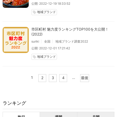
公開: 2022-12-19 18:33:52
地域ブランド
local_offer
市区町村 魅力度ランキングTOP100を大公開！
(2022)
suriki
全国
地域ブランド調査2022
公開: 2022-12-01 17:21:42
地域ブランド
local_offer
1
…
2
3
4
最後
ランキング
昨日
週間
月間