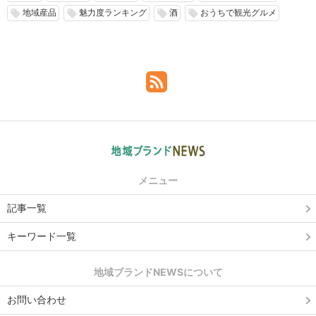
地域産品
魅力度ランキング
酒
おうちで観光グルメ
local_offer
local_offer
local_offer
local_offer
メニュー
記事一覧
キーワード一覧
地域ブランドNEWSについて
お問い合わせ