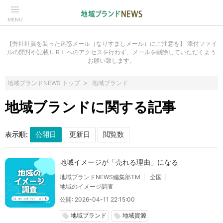
MENU
【弊社社員を装った迷惑メール（なりすましメール）にご注意を】 添付ファイ
ルの開封や記載ＵＲＬへのアクセスを行わず、メールを削除していただくよう
お願い致します。
地域ブランドNEWS トップ
地域ブランド
地域ブランドに関する記事
表示順:
地域イメージが「売れる理由」になる
地域ブランドNEWS編集部TM
全国
地域のイメージ調査
公開: 2026-04-11 22:15:00
地域ブランド
地域資源
local_offer
local_offer