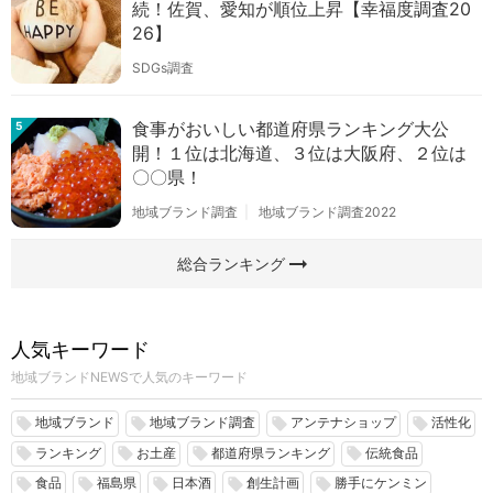
続！佐賀、愛知が順位上昇【幸福度調査20
26】
SDGs調査
食事がおいしい都道府県ランキング大公
5
開！１位は北海道、３位は大阪府、２位は
〇〇県！
地域ブランド調査
地域ブランド調査2022
arrow_right_alt
総合ランキング
人気キーワード
地域ブランドNEWSで人気のキーワード
地域ブランド
地域ブランド調査
アンテナショップ
活性化
local_offer
local_offer
local_offer
local_offer
ランキング
お土産
都道府県ランキング
伝統食品
local_offer
local_offer
local_offer
local_offer
食品
福島県
日本酒
創生計画
勝手にケンミン
local_offer
local_offer
local_offer
local_offer
local_offer