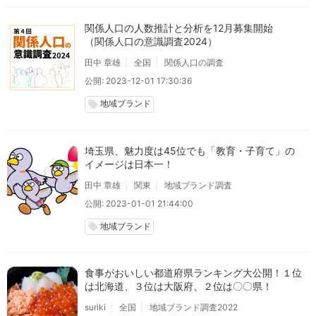
関係人口の人数推計と分析を12月募集開始
（関係人口の意識調査2024）
田中 章雄
全国
関係人口の調査
公開: 2023-12-01 17:30:36
地域ブランド
local_offer
埼玉県、魅力度は45位でも「教育・子育て」の
イメージは日本一！
田中 章雄
関東
地域ブランド調査
公開: 2023-01-01 21:44:00
地域ブランド
local_offer
食事がおいしい都道府県ランキング大公開！１位
は北海道、３位は大阪府、２位は〇〇県！
suriki
全国
地域ブランド調査2022