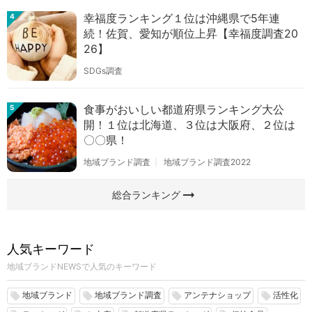
幸福度ランキング１位は沖縄県で5年連
4
続！佐賀、愛知が順位上昇【幸福度調査20
26】
SDGs調査
食事がおいしい都道府県ランキング大公
5
開！１位は北海道、３位は大阪府、２位は
〇〇県！
地域ブランド調査
地域ブランド調査2022
arrow_right_alt
総合ランキング
人気キーワード
地域ブランドNEWSで人気のキーワード
地域ブランド
地域ブランド調査
アンテナショップ
活性化
local_offer
local_offer
local_offer
local_offer