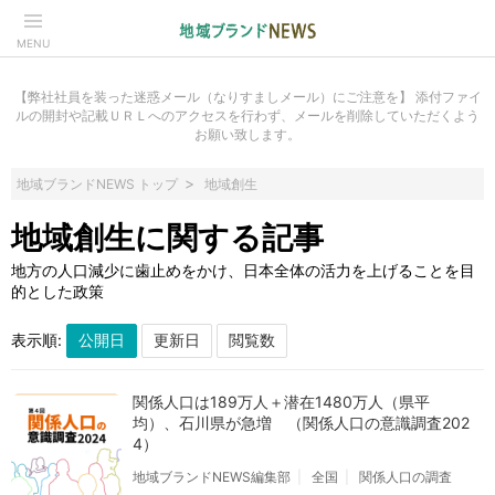
MENU
【弊社社員を装った迷惑メール（なりすましメール）にご注意を】 添付ファイ
ルの開封や記載ＵＲＬへのアクセスを行わず、メールを削除していただくよう
お願い致します。
地域ブランドNEWS トップ
地域創生
地域創生に関する記事
地方の人口減少に歯止めをかけ、日本全体の活力を上げることを目
的とした政策
表示順:
関係人口は189万人＋潜在1480万人（県平
均）、石川県が急増 （関係人口の意識調査202
4）
地域ブランドNEWS編集部
全国
関係人口の調査