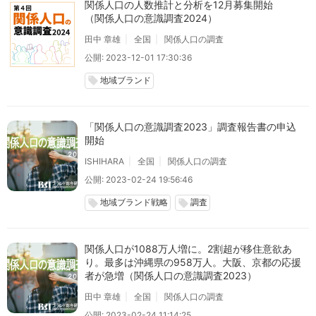
関係人口の人数推計と分析を12月募集開始
（関係人口の意識調査2024）
田中 章雄
全国
関係人口の調査
公開: 2023-12-01 17:30:36
地域ブランド
local_offer
「関係人口の意識調査2023」調査報告書の申込
開始
ISHIHARA
全国
関係人口の調査
公開: 2023-02-24 19:56:46
地域ブランド戦略
調査
local_offer
local_offer
関係人口が1088万人増に。2割超が移住意欲あ
り。最多は沖縄県の958万人。大阪、京都の応援
者が急増（関係人口の意識調査2023）
田中 章雄
全国
関係人口の調査
公開: 2023-02-24 11:14:25