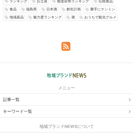
ランキング
お土産
都道府県ランキング
伝統食品
local_offer
local_offer
local_offer
local_offer
食品
福島県
日本酒
創生計画
勝手にケンミン
local_offer
local_offer
local_offer
local_offer
local_offer
地域産品
魅力度ランキング
酒
おうちで観光グルメ
local_offer
local_offer
local_offer
local_offer
メニュー
記事一覧
キーワード一覧
地域ブランドNEWSについて