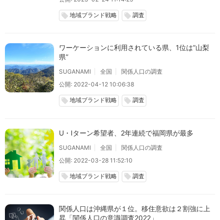
地域ブランド戦略
調査
local_offer
local_offer
ワーケーションに利用されている県、1位は”山梨
県”
SUGANAMI
全国
関係人口の調査
公開: 2022-04-12 10:06:38
地域ブランド戦略
調査
local_offer
local_offer
U・Iターン希望者、2年連続で福岡県が最多
SUGANAMI
全国
関係人口の調査
公開: 2022-03-28 11:52:10
地域ブランド戦略
調査
local_offer
local_offer
関係人口は沖縄県が１位。移住意欲は２割強に上
昇「関係人口の意識調査2022」