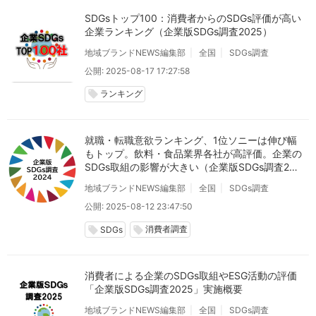
SDGsトップ100：消費者からのSDGs評価が高い
企業ランキング（企業版SDGs調査2025）
地域ブランドNEWS編集部
全国
SDGs調査
公開: 2025-08-17 17:27:58
ランキング
local_offer
就職・転職意欲ランキング、1位ソニーは伸び幅
もトップ。飲料・食品業界各社が高評価。企業の
SDGs取組の影響が大きい（企業版SDGs調査202
4）
地域ブランドNEWS編集部
全国
SDGs調査
公開: 2025-08-12 23:47:50
消費者調査
local_offer
local_offer
SDGs
消費者による企業のSDGs取組やESG活動の評価
「企業版SDGs調査2025」実施概要
地域ブランドNEWS編集部
全国
SDGs調査