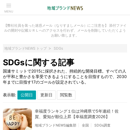
MENU
【弊社社員を装った迷惑メール（なりすましメール）にご注意を】 添付ファイ
ルの開封や記載ＵＲＬへのアクセスを行わず、メールを削除していただくよう
お願い致します。
地域ブランドNEWS トップ
SDGs
SDGsに関する記事
国連サミットで2015に採択された、持続的な開発目標。すべての人
が平和と豊かさを享受できるようにすることを目指すもので、2030
年までに目指す17のゴールが設定されている。
表示順:
幸福度ランキング１位は沖縄県で5年連続！佐
賀、愛知が順位上昇【幸福度調査2026】
地域ブランドNEWS編集部
全国
SDGs調査