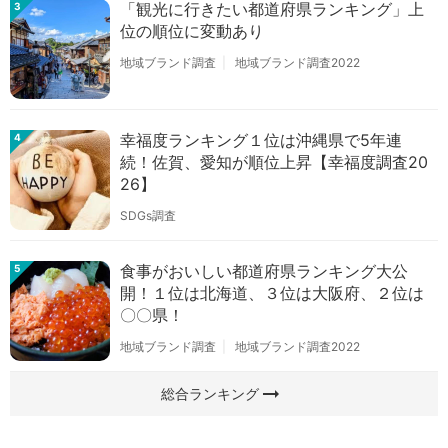
「観光に行きたい都道府県ランキング」上
3
位の順位に変動あり
地域ブランド調査
地域ブランド調査2022
幸福度ランキング１位は沖縄県で5年連
4
続！佐賀、愛知が順位上昇【幸福度調査20
26】
SDGs調査
食事がおいしい都道府県ランキング大公
5
開！１位は北海道、３位は大阪府、２位は
〇〇県！
地域ブランド調査
地域ブランド調査2022
arrow_right_alt
総合ランキング