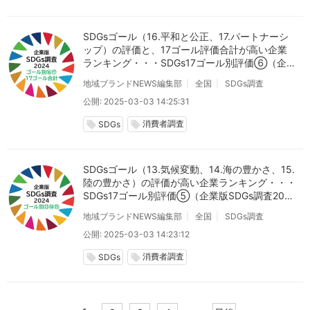
SDGsゴール（16.平和と公正、17.パートナーシ
ップ）の評価と、17ゴール評価合計が高い企業
ランキング・・・SDGs17ゴール別評価⑥（企業
版SDGs調査2024）
地域ブランドNEWS編集部
全国
SDGs調査
公開: 2025-03-03 14:25:31
消費者調査
local_offer
local_offer
SDGs
SDGsゴール（13.気候変動、14.海の豊かさ、15.
陸の豊かさ）の評価が高い企業ランキング・・・
SDGs17ゴール別評価⑤（企業版SDGs調査202
4）
地域ブランドNEWS編集部
全国
SDGs調査
公開: 2025-03-03 14:23:12
消費者調査
local_offer
local_offer
SDGs