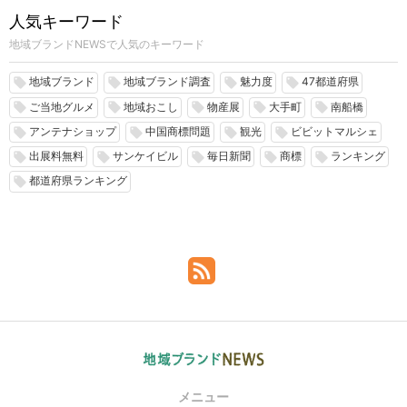
人気キーワード
地域ブランドNEWSで人気のキーワード
地域ブランド
地域ブランド調査
魅力度
47都道府県
local_offer
local_offer
local_offer
local_offer
ご当地グルメ
地域おこし
物産展
大手町
南船橋
local_offer
local_offer
local_offer
local_offer
local_offer
アンテナショップ
中国商標問題
観光
ビビットマルシェ
local_offer
local_offer
local_offer
local_offer
出展料無料
サンケイビル
毎日新聞
商標
ランキング
local_offer
local_offer
local_offer
local_offer
local_offer
都道府県ランキング
local_offer
メニュー