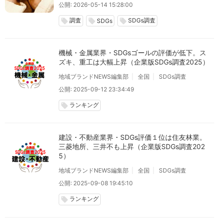
公開: 2026-05-14 15:28:00
調査
SDGs調査
local_offer
local_offer
local_offer
SDGs
機械・金属業界・SDGsゴールの評価が低下。ス
ズキ、重工は大幅上昇（企業版SDGs調査2025）
地域ブランドNEWS編集部
全国
SDGs調査
公開: 2025-09-12 23:34:49
ランキング
local_offer
建設・不動産業界・SDGs評価１位は住友林業。
三菱地所、三井不も上昇（企業版SDGs調査202
5）
地域ブランドNEWS編集部
全国
SDGs調査
公開: 2025-09-08 19:45:10
ランキング
local_offer