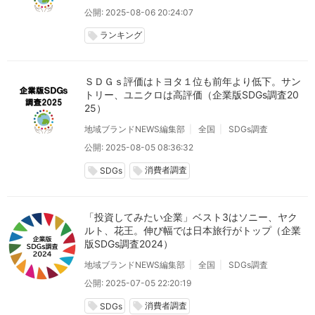
公開: 2025-08-06 20:24:07
ランキング
local_offer
ＳＤＧｓ評価はトヨタ１位も前年より低下。サン
トリー、ユニクロは高評価（企業版SDGs調査20
25）
地域ブランドNEWS編集部
全国
SDGs調査
公開: 2025-08-05 08:36:32
消費者調査
local_offer
local_offer
SDGs
「投資してみたい企業」ベスト3はソニー、ヤク
ルト、花王。伸び幅では日本旅行がトップ（企業
版SDGs調査2024）
地域ブランドNEWS編集部
全国
SDGs調査
公開: 2025-07-05 22:20:19
消費者調査
local_offer
local_offer
SDGs