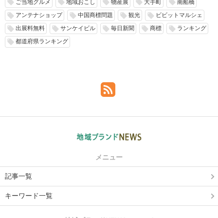
ご当地グルメ
地域おこし
物産展
大手町
南船橋
local_offer
local_offer
local_offer
local_offer
local_offer
アンテナショップ
中国商標問題
観光
ビビットマルシェ
local_offer
local_offer
local_offer
local_offer
出展料無料
サンケイビル
毎日新聞
商標
ランキング
local_offer
local_offer
local_offer
local_offer
local_offer
都道府県ランキング
local_offer
メニュー
記事一覧
キーワード一覧