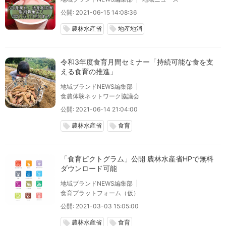
公開: 2021-06-15 14:08:36
農林水産省
地産地消
local_offer
local_offer
令和3年度食育月間セミナー「持続可能な食を支
える食育の推進」
地域ブランドNEWS編集部
食農体験ネットワーク協議会
公開: 2021-06-14 21:04:00
農林水産省
食育
local_offer
local_offer
「食育ピクトグラム」公開 農林水産省HPで無料
ダウンロード可能
地域ブランドNEWS編集部
食育プラットフォーム（仮）
公開: 2021-03-03 15:05:00
農林水産省
食育
local_offer
local_offer