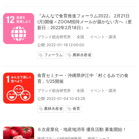
『みんなで食育推進フォーラム2022』 2月21日
(月)開催＜ZOOM招待メールが届かない方へ（更
新日：2022年2月18日）＞
ブランド総合研究所
全国
イベント・講演
公開: 2022-01-18 12:00:00
フォーラム
農林水産省
local_offer
local_offer
食育セミナー・沖縄県伊江中「村ぐるみでの食
育」1/25開催
ブランド総合研究所
全国
イベント・講演
公開: 2022-01-04 10:43:29
農林水産省
食育
local_offer
local_offer
６次産業化・地産地消等 優良活動 募集開始！
地域ブランドNEWS編集部
地域ニュース