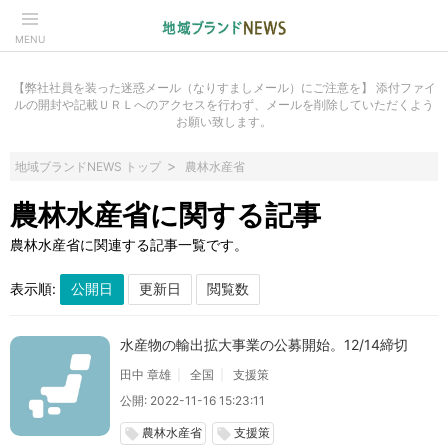
MENU
【弊社社員を装った迷惑メール（なりすましメール）にご注意を】 添付ファイ
ルの開封や記載ＵＲＬへのアクセスを行わず、メールを削除していただくよう
お願い致します。
地域ブランドNEWS トップ
農林水産省
農林水産省に関する記事
農林水産省に関連する記事一覧です。
表示順:
水産物の輸出拡大事業の公募開始。12/14締切
田中 章雄
全国
支援策
公開: 2022-11-16 15:23:11
農林水産省
支援策
local_offer
local_offer