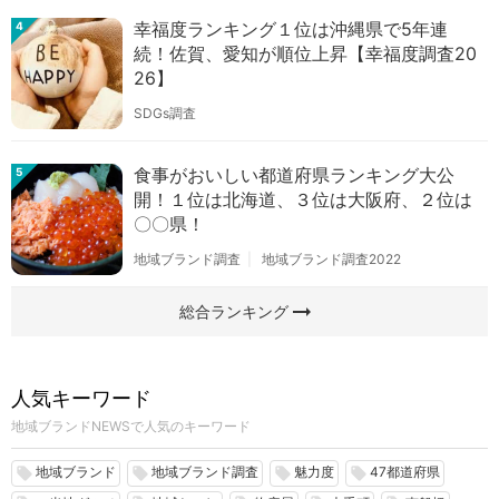
幸福度ランキング１位は沖縄県で5年連
4
続！佐賀、愛知が順位上昇【幸福度調査20
26】
SDGs調査
食事がおいしい都道府県ランキング大公
5
開！１位は北海道、３位は大阪府、２位は
〇〇県！
地域ブランド調査
地域ブランド調査2022
arrow_right_alt
総合ランキング
人気キーワード
地域ブランドNEWSで人気のキーワード
地域ブランド
地域ブランド調査
魅力度
47都道府県
local_offer
local_offer
local_offer
local_offer