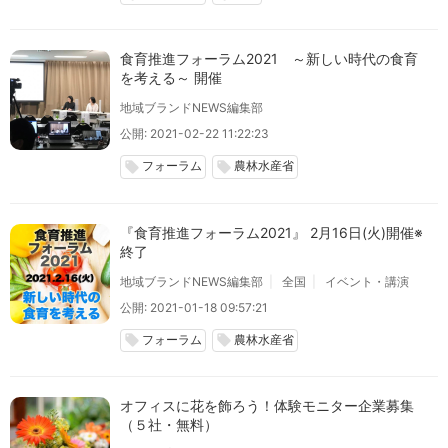
食育推進フォーラム2021 ～新しい時代の食育
を考える～ 開催
地域ブランドNEWS編集部
公開: 2021-02-22 11:22:23
フォーラム
農林水産省
local_offer
local_offer
『食育推進フォーラム2021』 2月16日(火)開催※
終了
地域ブランドNEWS編集部
全国
イベント・講演
公開: 2021-01-18 09:57:21
フォーラム
農林水産省
local_offer
local_offer
オフィスに花を飾ろう！体験モニター企業募集
（５社・無料）