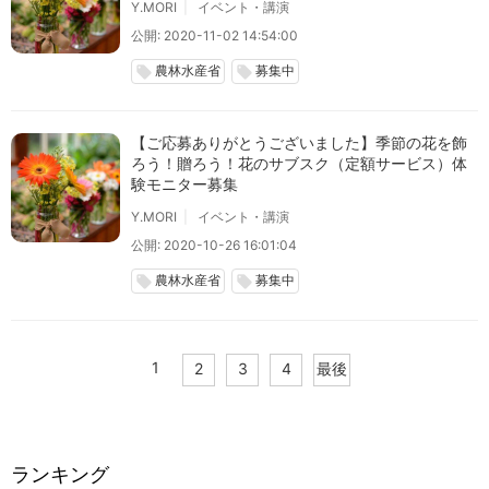
Y.MORI
イベント・講演
公開: 2020-11-02 14:54:00
農林水産省
募集中
local_offer
local_offer
【ご応募ありがとうございました】季節の花を飾
ろう！贈ろう！花のサブスク（定額サービス）体
験モニター募集
Y.MORI
イベント・講演
公開: 2020-10-26 16:01:04
農林水産省
募集中
local_offer
local_offer
1
2
3
4
最後
ランキング