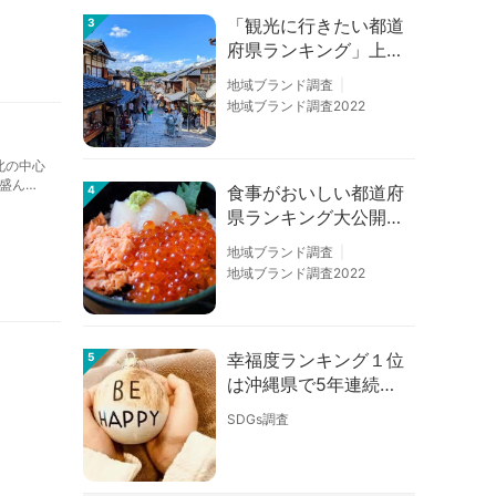
「観光に行きたい都道
3
府県ランキング」上位
の順位に変動あり
地域ブランド調査
地域ブランド調査2022
北の中心
盛ん
食事がおいしい都道府
4
、松島
県ランキング大公開！
１位は北海道、３位は
地域ブランド調査
大阪府、２位は〇〇
地域ブランド調査2022
県！
幸福度ランキング１位
5
は沖縄県で5年連続！
佐賀、愛知が順位上昇
SDGs調査
【幸福度調査2026】