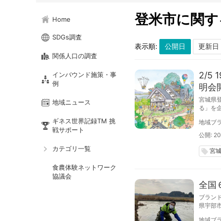
登米市に関す
Home
SDGs調査
表示順:
関係人口の調査
2/
インバウンド施策・事
例
明会
宮城県
地域ニュース
る」を
これま
ギネス世界記録TM 挑
地域ブラ
戦サポート
公開: 20
カテゴリ一覧
宮
local_offer
食農体験ネットワーク
協議会
全国
ブラン
県宇部
ップ参
地域ブラ