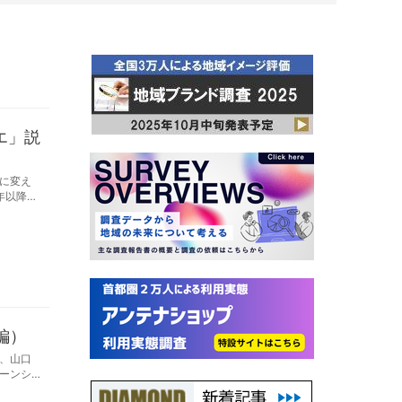
エ」説
に変え
年以降は
編）
、山口
ーンシ
での販