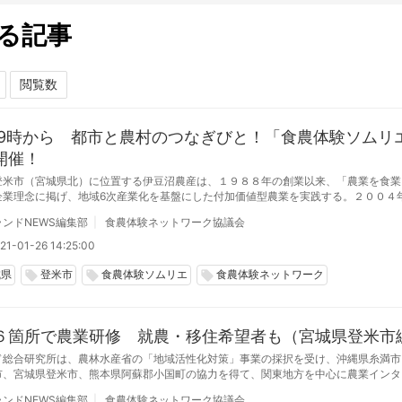
る記事
5 19時から 都市と農村のつなぎびと！「食農体験ソムリ
開催！
登米市（宮城県北）に位置する伊豆沼農産は、１９８８年の創業以来、「農業を食業
企業理念に掲げ、地域6次産業化を基盤にした付加価値型農業を実践する。２００４
での事業に加え、農泊・インバウンドといった都市農村交流を目指し活動している。
ンドNEWS編集部
食農体験ネットワーク協議会
21-01-26 14:25:00
城県
登米市
食農体験ソムリエ
食農体験ネットワーク
local_offer
local_offer
local_offer
６箇所で農業研修 就農・移住希望者も（宮城県登米市
ド総合研究所は、農林水産省の「地域活性化対策」事業の採択を受け、沖縄県糸満市
市、宮城県登米市、熊本県阿蘇郡小国町の協力を得て、関東地方を中心に農業インタ
加者を各地域で受け入れている。本研修は一次産業の農業だけにとどまらず、直売所
ンドNEWS編集部
食農体験ネットワーク協議会