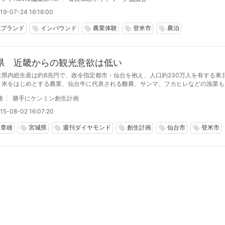
19-07-24 16:16:00
域ブランド
インバウンド
農業体験
登米市
農泊
local_offer
local_offer
local_offer
local_offer
県 近畿からの観光意欲は低い
は県内総生産は約8兆円で、政令指定都市・仙台を抱え、人口約230万人を有する東
。米をはじめとする農業、仙台牛に代表される酪農、サンマ、フカヒレなどの漁業も
が「食材王国みやぎ」を掲げるのもうなずける。ミシュランガイドでは松島、瑞巌寺
雄
勝手にケンミン創生計画
がいずれも三つ星を獲得。
15-08-02 16:07:20
中章雄
宮城県
週刊ダイヤモンド
創生計画
仙台市
登米市
local_offer
local_offer
local_offer
local_offer
local_offer