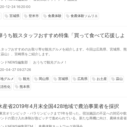
加工食品づくり、農家レストランでのサービス、動画制作など、実践的な６次産業化
なっている。 滋賀県東近江市、長崎県大村市は、募集を終了した。
20-12-24 16:20:00
修
宮城県
登米市
食農体験
食農体験ソムリエ
local_offer
local_offer
local_offer
local_offer
弾うち観スタッフおすすめ特集「買って食べて応援しよ
」
スタッフおすすめのお取り寄せ観光グルメを紹介します。今回は広島県、宮城県、熊
（蒜山）、宮崎県をご紹介します。
ンドNEWS編集部
おうちで観光グルメ！
20-04-27 09:27:26
当地グルメ
観光
岡山県
宮城県
広島県
お土産
蒜山
local_offer
local_offer
local_offer
local_offer
local_offer
local_offer
域活性化
熊本県
local_offer
水産省2019年4月末全国428地域で農泊事業者を採択
0年東京オリンピック・パラリンピックまで1年を切った。宿泊施設の不足への対応や
ウンドの受け入れ体制が急ピッチで進められている。新たな商機に向け、農林水産省は
でに農泊500地域創設に向けて足早に実施体制を強化する。
ンドNEWS編集部TM
食農体験ネットワーク協議会