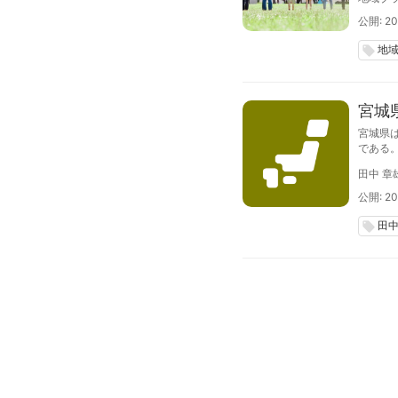
公開: 20
地
local_offer
宮城
宮城県
である
で、県
田中 章
四大観
公開: 20
田
local_offer