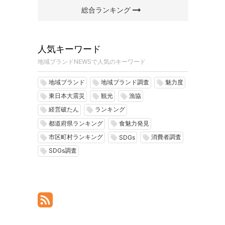
arrow_right_alt
総合ランキング
人気キーワード
地域ブランドNEWSで人気のキーワード
地域ブランド
地域ブランド調査
魅力度
local_offer
local_offer
local_offer
東日本大震災
観光
漁協
local_offer
local_offer
local_offer
経営破たん
ランキング
local_offer
local_offer
都道府県ランキング
食魅力発見
local_offer
local_offer
市区町村ランキング
消費者調査
local_offer
local_offer
local_offer
SDGs
SDGs調査
local_offer