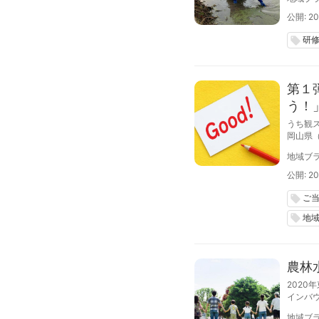
売や、
内容と
公開: 20
研
local_offer
第１
う！
うち観
岡山県
地域ブラ
公開: 20
ご
local_offer
地
local_offer
農林
202
インバ
0年ま
地域ブラ