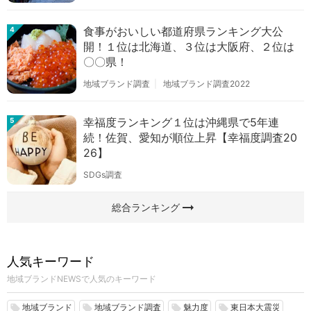
食事がおいしい都道府県ランキング大公
4
開！１位は北海道、３位は大阪府、２位は
〇〇県！
地域ブランド調査
地域ブランド調査2022
幸福度ランキング１位は沖縄県で5年連
5
続！佐賀、愛知が順位上昇【幸福度調査20
26】
SDGs調査
arrow_right_alt
総合ランキング
人気キーワード
地域ブランドNEWSで人気のキーワード
地域ブランド
地域ブランド調査
魅力度
東日本大震災
local_offer
local_offer
local_offer
local_offer