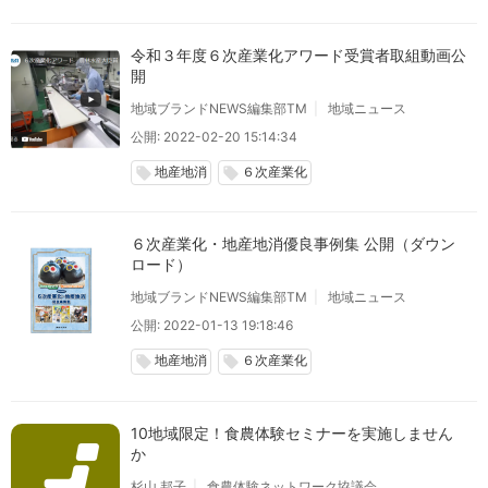
令和３年度６次産業化アワード受賞者取組動画公
開
地域ブランドNEWS編集部TM
地域ニュース
公開: 2022-02-20 15:14:34
地産地消
６次産業化
local_offer
local_offer
６次産業化・地産地消優良事例集 公開（ダウン
ロード）
地域ブランドNEWS編集部TM
地域ニュース
公開: 2022-01-13 19:18:46
地産地消
６次産業化
local_offer
local_offer
10地域限定！食農体験セミナーを実施しません
か
杉山 邦子
食農体験ネットワーク協議会