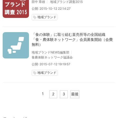
田中 章雄
地域ブランド調査2015
公開: 2015-10-12 22:14:27
地域ブランド
local_offer
「食の体験」に取り組む直売所等の全国組織
「食・農体験ネットワーク」会員募集開始（会費
無料）
地域ブランドNEWS編集部
食農体験ネットワーク協議会
公開: 2015-07-12 19:19:57
地域ブランド
local_offer
1
2
3
最後