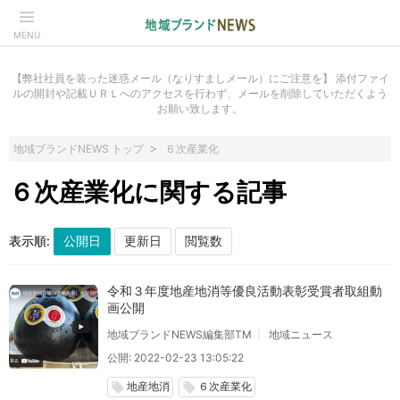
MENU
【弊社社員を装った迷惑メール（なりすましメール）にご注意を】 添付ファイ
ルの開封や記載ＵＲＬへのアクセスを行わず、メールを削除していただくよう
お願い致します。
地域ブランドNEWS トップ
６次産業化
６次産業化に関する記事
表示順:
令和３年度地産地消等優良活動表彰受賞者取組動
画公開
地域ブランドNEWS編集部TM
地域ニュース
公開: 2022-02-23 13:05:22
地産地消
６次産業化
local_offer
local_offer