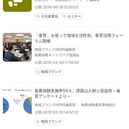
公開: 2016-06-28 12:20:03
６次産業化
セミナー
local_offer
local_offer
「食育」を使って地域を活性化。食育活用フォー
ラム開催
地域ブランドNEWS編集部
食農体験ネットワーク協議会
公開: 2016-03-03 17:52:30
地域ブランド
local_offer
食農体験実施率50％。課題は人材と収益性～食
育アンケートより～
地域ブランドNEWS編集部
食農体験優良事例紹介
公開: 2016-02-23 14:57:12
地域ブランド
local_offer