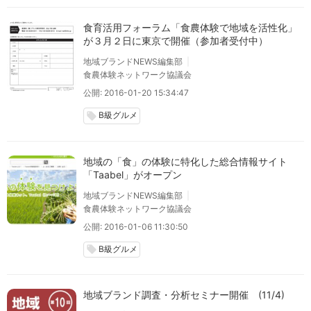
食育活用フォーラム「食農体験で地域を活性化」
が３月２日に東京で開催（参加者受付中）
地域ブランドNEWS編集部
食農体験ネットワーク協議会
公開: 2016-01-20 15:34:47
B級グルメ
local_offer
地域の「食」の体験に特化した総合情報サイト
「Taabel」がオープン
地域ブランドNEWS編集部
食農体験ネットワーク協議会
公開: 2016-01-06 11:30:50
B級グルメ
local_offer
地域ブランド調査・分析セミナー開催 (11/4)