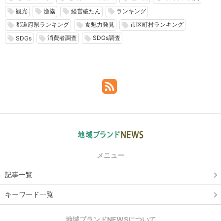
観光
漁協
経営破たん
ランキング
local_offer
local_offer
local_offer
local_offer
都道府県ランキング
食魅力発見
市区町村ランキング
local_offer
local_offer
local_offer
消費者調査
SDGs調査
local_offer
local_offer
local_offer
SDGs
メニュー
記事一覧
キーワード一覧
地域ブランドNEWSについて