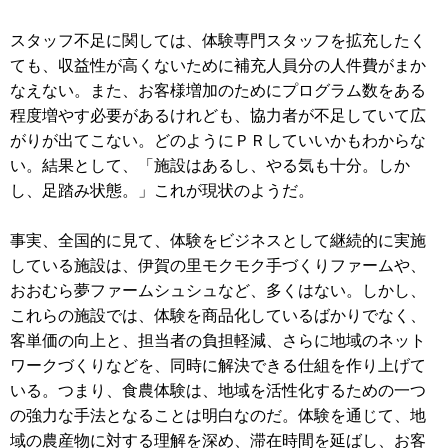
スタッフ不足に関しては、体験専門スタッフを拡充したく
ても、収益性が高くないために補充人員分の人件費がまか
なえない。また、お客様増加のためにプログラム数をある
程度増やす必要があるけれども、協力者が不足していて広
がりが出てこない。どのようにＰＲしていいかもわからな
い。結果として、「施設はあるし、やる気も十分。しか
し、足踏み状態。」これが現状のようだ。
事実、全国的に見て、体験をビジネスとして継続的に実施
している施設は、伊賀の里モクモク手づくりファームや、
おおむら夢ファームシュシュなど、多くはない。しかし、
これらの施設では、体験を商品化しているばかりでなく、
客単価の向上と、担当者の負担軽減、さらに地域のネット
ワークづくりなどを、同時に解決できる仕組を作り上げて
いる。つまり、食農体験は、地域を活性化するための一つ
の強力な手法となることは明白なのだ。体験を通じて、地
域の農産物に対する理解を深め、滞在時間を延ばし、お客