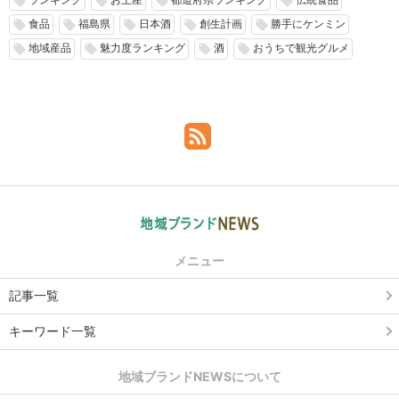
local_offer
local_offer
local_offer
local_offer
食品
福島県
日本酒
創生計画
勝手にケンミン
local_offer
local_offer
local_offer
local_offer
local_offer
地域産品
魅力度ランキング
酒
おうちで観光グルメ
local_offer
local_offer
local_offer
local_offer
メニュー
記事一覧
キーワード一覧
地域ブランドNEWSについて