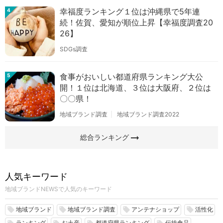
幸福度ランキング１位は沖縄県で5年連
4
続！佐賀、愛知が順位上昇【幸福度調査20
26】
SDGs調査
食事がおいしい都道府県ランキング大公
5
開！１位は北海道、３位は大阪府、２位は
〇〇県！
地域ブランド調査
地域ブランド調査2022
arrow_right_alt
総合ランキング
人気キーワード
地域ブランドNEWSで人気のキーワード
地域ブランド
地域ブランド調査
アンテナショップ
活性化
local_offer
local_offer
local_offer
local_offer
ランキング
お土産
都道府県ランキング
伝統食品