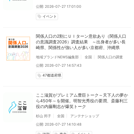
公開: 2026-07-27 17:01:00
イベント
local_offer
関係人口の2割にＵＩターン意欲あり（関係人口
の意識調査2026）調査結果 ～出身者が多い長
崎県、関係性が強い人が多い京都府、沖縄県
地域ブランドNEWS編集部
全国
関係人口の調査
公開: 2026-07-27 14:57:43
47都道府県
local_offer
ここ滋賀がプレミアム豊臣トーク～天下人の夢か
ら450年～を開催。明智光秀役の要潤、斎藤利三
役の内藤剛志が爆笑トーク
杉山 邦子
全国
アンテナショップ
公開: 2026-07-27 14:10:48