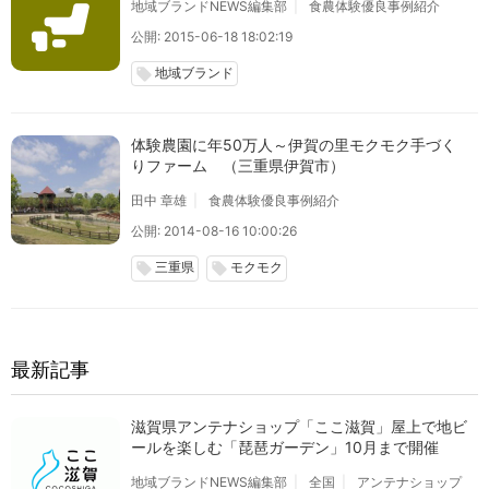
地域ブランドNEWS編集部
食農体験優良事例紹介
公開: 2015-06-18 18:02:19
地域ブランド
local_offer
体験農園に年50万人～伊賀の里モクモク手づく
りファーム （三重県伊賀市）
田中 章雄
食農体験優良事例紹介
公開: 2014-08-16 10:00:26
三重県
モクモク
local_offer
local_offer
最新記事
滋賀県アンテナショップ「ここ滋賀」屋上で地ビ
ールを楽しむ「琵琶ガーデン」10月まで開催
地域ブランドNEWS編集部
全国
アンテナショップ