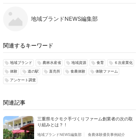
地域ブランドNEWS編集部
関連するキーワード
地域ブランド
農林水産省
地域資源
食育
６次産業化
local_offer
local_offer
local_offer
local_offer
local_offer
体験
道の駅
直売所
食農体験
体験ファーム
local_offer
local_offer
local_offer
local_offer
local_offer
アンケート調査
local_offer
関連記事
三重県モクモク手づくりファーム創業者の次の取
り組みとは？！
地域ブランドNEWS編集部
食農体験優良事例紹介