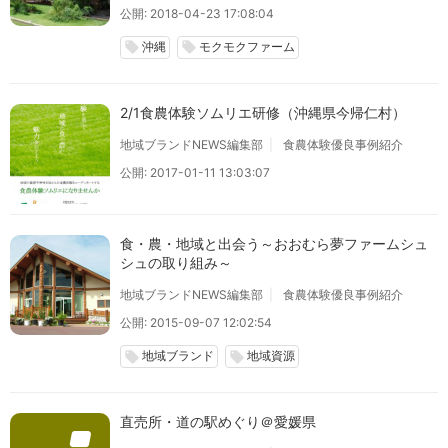
公開: 2018-04-23 17:08:04
沖縄
モクモクファーム
local_offer
local_offer
2/1食農体験ソムリエ研修（沖縄県今帰仁村）
地域ブランドNEWS編集部
食農体験優良事例紹介
公開: 2017-01-11 13:03:07
食・農・地域と出会う～おおむら夢ファームシュ
シュの取り組み～
地域ブランドNEWS編集部
食農体験優良事例紹介
公開: 2015-09-07 12:02:54
地域ブランド
地域資源
local_offer
local_offer
直売所・道の駅めぐり＠愛媛県