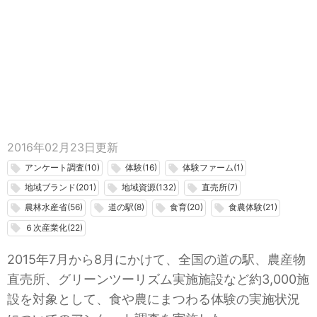
2016年02月23日
更新
アンケート調査(10)
体験(16)
体験ファーム(1)
local_offer
local_offer
local_offer
地域ブランド(201)
地域資源(132)
直売所(7)
local_offer
local_offer
local_offer
農林水産省(56)
道の駅(8)
食育(20)
食農体験(21)
local_offer
local_offer
local_offer
local_offer
６次産業化(22)
local_offer
2015年7月から8月にかけて、全国の道の駅、農産物
直売所、グリーンツーリズム実施施設など約3,000施
設を対象として、食や農にまつわる体験の実施状況