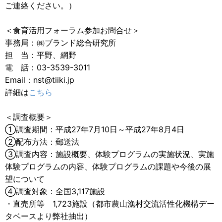
ご連絡ください。）
＜食育活用フォーラム参加お問合せ＞
事務局：㈱ブランド総合研究所
担 当：平野、網野
電 話：03-3539-3011
Email：nst@tiiki.jp
詳細は
こちら
＜調査概要＞
①調査期間：平成27年7月10日～平成27年8月4日
②配布方法：郵送法
③調査内容：施設概要、体験プログラムの実施状況、実施
体験プログラムの内容、体験プログラムの課題や今後の展
望について
④調査対象：全国3,117施設
・直売所等 1,723施設（都市農山漁村交流活性化機構デー
タベースより弊社抽出）