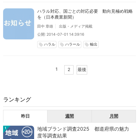
ハラル対応、国ごとの対応必要 動向見極め戦略
を（日本農業新聞）
田中 章雄
出版・メディア掲載
公開: 2014-07-01 14:39:16
ハラル
ハラール
輸出
local_offer
local_offer
local_offer
1
2
最後
ランキング
昨日
週間
月間
地域ブランド調査2025 都道府県の魅力
1
度等調査結果