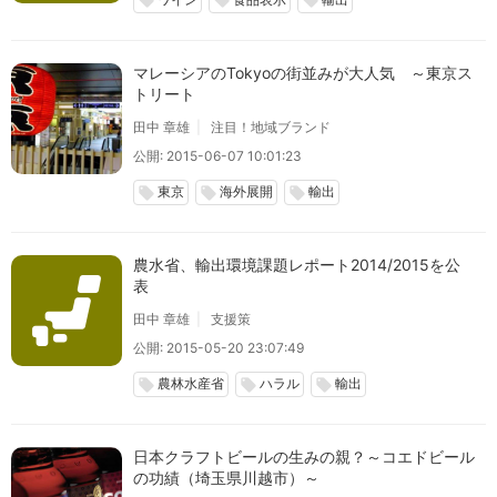
local_offer
local_offer
local_offer
マレーシアのTokyoの街並みが大人気 ～東京ス
トリート
田中 章雄
注目！地域ブランド
公開: 2015-06-07 10:01:23
東京
海外展開
輸出
local_offer
local_offer
local_offer
農水省、輸出環境課題レポート2014/2015を公
表
田中 章雄
支援策
公開: 2015-05-20 23:07:49
農林水産省
ハラル
輸出
local_offer
local_offer
local_offer
日本クラフトビールの生みの親？～コエドビール
の功績（埼玉県川越市）～