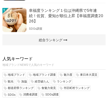
幸福度ランキング１位は沖縄県で5年連
5
続！佐賀、愛知が順位上昇【幸福度調査20
26】
SDGs調査
arrow_right_alt
総合ランキング
人気キーワード
地域ブランドNEWSで人気のキーワード
地域ブランド
地域ブランド調査
魅力度
東日本大震災
local_offer
local_offer
local_offer
local_offer
観光
漁協
経営破たん
ランキング
local_offer
local_offer
local_offer
local_offer
都道府県ランキング
食魅力発見
市区町村ランキング
local_offer
local_offer
local_offer
消費者調査
SDGs調査
local_offer
local_offer
local_offer
SDGs