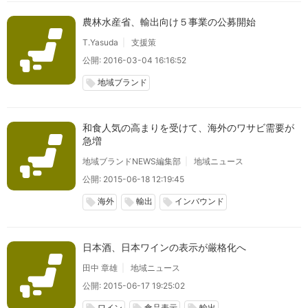
農林水産省、輸出向け５事業の公募開始
T.Yasuda
支援策
公開: 2016-03-04 16:16:52
地域ブランド
local_offer
和食人気の高まりを受けて、海外のワサビ需要が
急増
地域ブランドNEWS編集部
地域ニュース
公開: 2015-06-18 12:19:45
海外
輸出
インバウンド
local_offer
local_offer
local_offer
日本酒、日本ワインの表示が厳格化へ
田中 章雄
地域ニュース
公開: 2015-06-17 19:25:02
ワイン
食品表示
輸出