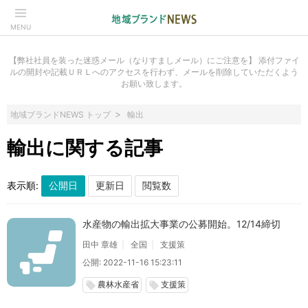
MENU
【弊社社員を装った迷惑メール（なりすましメール）にご注意を】 添付ファイ
ルの開封や記載ＵＲＬへのアクセスを行わず、メールを削除していただくよう
お願い致します。
地域ブランドNEWS トップ
輸出
輸出に関する記事
表示順:
水産物の輸出拡大事業の公募開始。12/14締切
田中 章雄
全国
支援策
公開: 2022-11-16 15:23:11
農林水産省
支援策
local_offer
local_offer