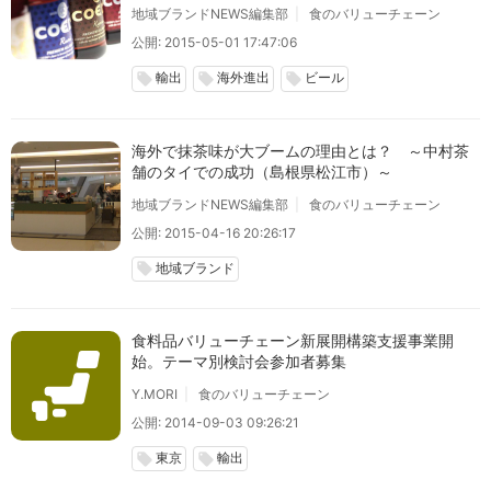
地域ブランドNEWS編集部
食のバリューチェーン
公開: 2015-05-01 17:47:06
輸出
海外進出
ビール
local_offer
local_offer
local_offer
海外で抹茶味が大ブームの理由とは？ ～中村茶
舗のタイでの成功（島根県松江市）～
地域ブランドNEWS編集部
食のバリューチェーン
公開: 2015-04-16 20:26:17
地域ブランド
local_offer
食料品バリューチェーン新展開構築支援事業開
始。テーマ別検討会参加者募集
Y.MORI
食のバリューチェーン
公開: 2014-09-03 09:26:21
東京
輸出
local_offer
local_offer