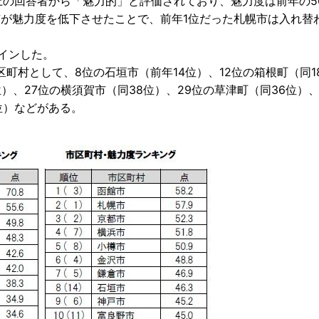
上の回答者から「魅力的」と評価されており、魅力度は前年の56
都市が魅力度を低下させたことで、前年1位だった札幌市は入れ替
インした。
村として、8位の石垣市（前年14位）、12位の箱根町（同1
位）、27位の横須賀市（同38位）、29位の草津町（同36位）、
位）などがある。