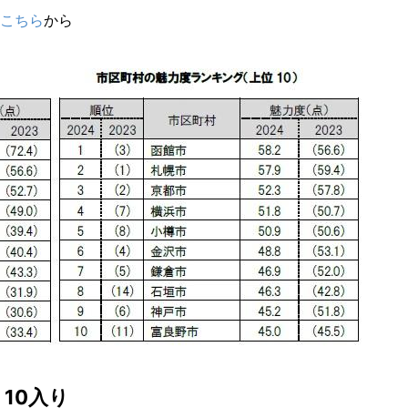
こちら
から
10入り