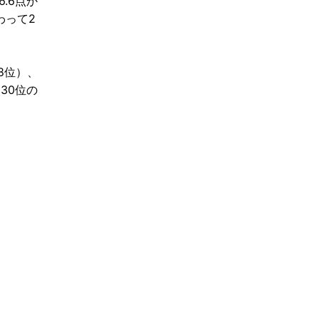
.6点か
わって2
8位）、
30位の