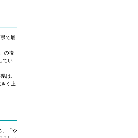
府県で最
」の接
してい
井県は、
大きく上
％、「や