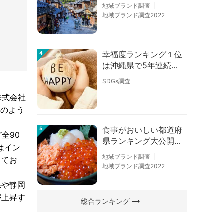
の順位に変動あり
地域ブランド調査
地域ブランド調査2022
幸福度ランキング１位
4
は沖縄県で5年連続！
佐賀、愛知が順位上昇
SDGs調査
【幸福度調査2026】
株式会社
このよう
食事がおいしい都道府
5
全90
県ランキング大公開！
はイン
１位は北海道、３位は
地域ブランド調査
してお
大阪府、２位は〇〇
地域ブランド調査2022
県！
県や静岡
が上昇す
arrow_right_alt
総合ランキング