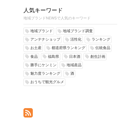
人気キーワード
地域ブランドNEWSで人気のキーワード
地域ブランド
地域ブランド調査
local_offer
local_offer
アンテナショップ
活性化
ランキング
local_offer
local_offer
local_offer
お土産
都道府県ランキング
伝統食品
local_offer
local_offer
local_offer
食品
福島県
日本酒
創生計画
local_offer
local_offer
local_offer
local_offer
勝手にケンミン
地域産品
local_offer
local_offer
魅力度ランキング
酒
local_offer
local_offer
おうちで観光グルメ
local_offer