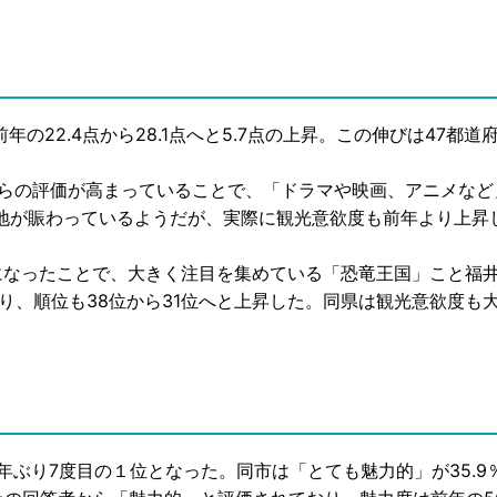
の22.4点から28.1点へと5.7点の上昇。この伸びは47都道
らの評価が高まっていることで、「ドラマや映画、アニメなど
地が賑わっているようだが、実際に観光意欲度も前年より上昇
なったことで、大きく注目を集めている「恐竜王国」こと福
昇となり、順位も38位から31位へと上昇した。同県は観光意欲度も
年ぶり7度目の１位となった。同市は「とても魅力的」が35.9