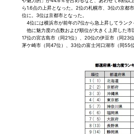
や魅力的」が44.6％を占めるなど、あわせて8割以
ら1.6点の上昇となった。2位の札幌市、3位の京
位に。3位は京都市となった。
4位には横浜市が前年の7位から急上昇してランク
他に魅力度の点数および順位が大きく上昇した市区町
17位の宮古島市（同21位）、20位の伊豆市（同23
茅ケ崎市（同47位）、33位の富士河口湖市（同55