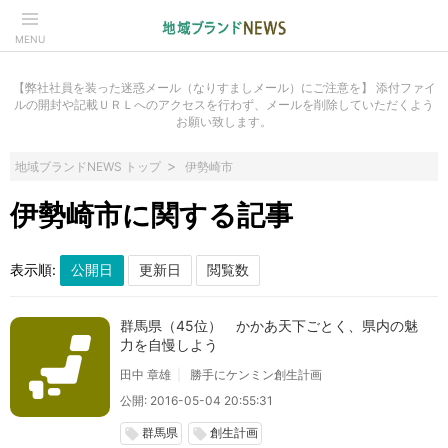
MENU
【弊社社員を装った迷惑メール（なりすましメール）にご注意を】 添付ファイ
ルの開封や記載ＵＲＬへのアクセスを行わず、メールを削除していただくよう
お願い致します。
地域ブランドNEWS トップ
伊勢崎市
伊勢崎市に関する記事
表示順:
群馬県（45位） かかあ天下ごとく、県内の魅
力を自慢しよう
田中 章雄
勝手にケンミン創生計画
公開: 2016-05-04 20:55:31
群馬県
創生計画
local_offer
local_offer