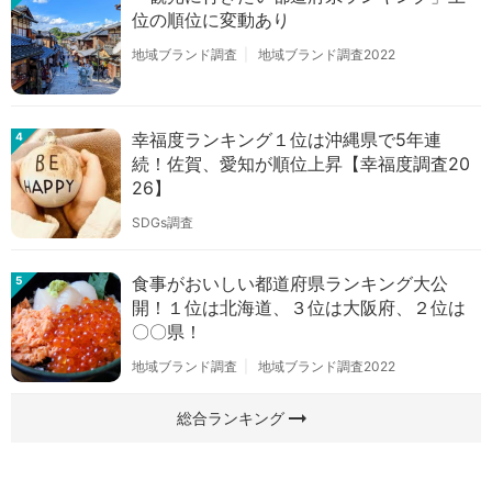
位の順位に変動あり
地域ブランド調査
地域ブランド調査2022
幸福度ランキング１位は沖縄県で5年連
4
続！佐賀、愛知が順位上昇【幸福度調査20
26】
SDGs調査
食事がおいしい都道府県ランキング大公
5
開！１位は北海道、３位は大阪府、２位は
〇〇県！
地域ブランド調査
地域ブランド調査2022
arrow_right_alt
総合ランキング