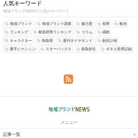
人気キーワード
地域ブランドNEWSで人気のキーワード
地域ブランド
地域ブランド調査
魅力度
長野
観光
local_offer
local_offer
local_offer
local_offer
local_offer
ランキング
都道府県ランキング
コラム
函館
local_offer
local_offer
local_offer
local_offer
キャラクター
鳥取県
週刊ダイヤモンド
創生計画
local_offer
local_offer
local_offer
local_offer
勝手にケンミン
スターバックス
鳥取砂丘
ギネス世界記録
local_offer
local_offer
local_offer
local_offer
メニュー
記事一覧