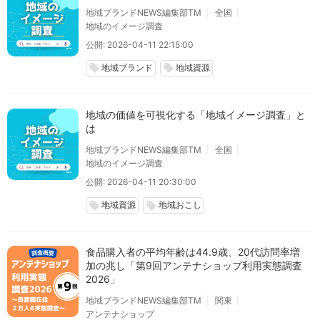
地域ブランドNEWS編集部TM
全国
地域のイメージ調査
公開: 2026-04-11 22:15:00
地域ブランド
地域資源
local_offer
local_offer
地域の価値を可視化する「地域イメージ調査」と
は
地域ブランドNEWS編集部TM
全国
地域のイメージ調査
公開: 2026-04-11 20:30:00
地域資源
地域おこし
local_offer
local_offer
食品購入者の平均年齢は44.9歳、20代訪問率増
加の兆し「第9回アンテナショップ利用実態調査
2026」
地域ブランドNEWS編集部TM
関東
アンテナショップ