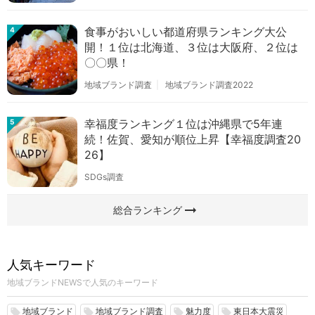
食事がおいしい都道府県ランキング大公
4
開！１位は北海道、３位は大阪府、２位は
〇〇県！
地域ブランド調査
地域ブランド調査2022
幸福度ランキング１位は沖縄県で5年連
5
続！佐賀、愛知が順位上昇【幸福度調査20
26】
SDGs調査
arrow_right_alt
総合ランキング
人気キーワード
地域ブランドNEWSで人気のキーワード
地域ブランド
地域ブランド調査
魅力度
東日本大震災
local_offer
local_offer
local_offer
local_offer