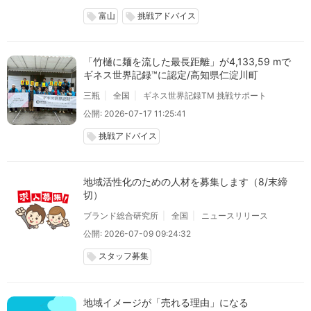
富山
挑戦アドバイス
local_offer
local_offer
「竹樋に麺を流した最長距離」が4,133,59 mで
ギネス世界記録™に認定/高知県仁淀川町
三瓶
全国
ギネス世界記録TM 挑戦サポート
公開: 2026-07-17 11:25:41
挑戦アドバイス
local_offer
地域活性化のための人材を募集します（8/末締
切）
ブランド総合研究所
全国
ニュースリリース
公開: 2026-07-09 09:24:32
スタッフ募集
local_offer
地域イメージが「売れる理由」になる