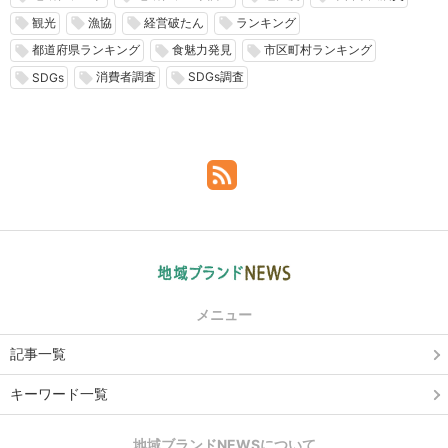
観光
漁協
経営破たん
ランキング
local_offer
local_offer
local_offer
local_offer
都道府県ランキング
食魅力発見
市区町村ランキング
local_offer
local_offer
local_offer
消費者調査
SDGs調査
local_offer
local_offer
local_offer
SDGs
メニュー
記事一覧
キーワード一覧
地域ブランドNEWSについて