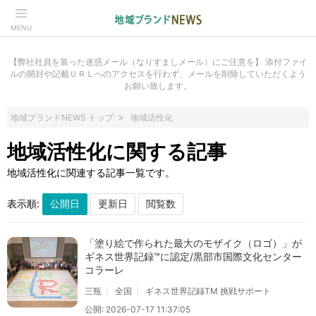
MENU
【弊社社員を装った迷惑メール（なりすましメール）にご注意を】 添付ファイ
ルの開封や記載ＵＲＬへのアクセスを行わず、メールを削除していただくよう
お願い致します。
地域ブランドNEWS トップ
地域活性化
地域活性化に関する記事
地域活性化に関連する記事一覧です。
表示順:
「塗り絵で作られた最大のモザイク（ロゴ）」が
ギネス世界記録™に認定/黒部市国際文化センター
コラーレ
三瓶
全国
ギネス世界記録TM 挑戦サポート
公開: 2026-07-17 11:37:05