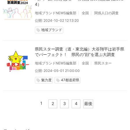
4）
地域ブランドNEWS編集部
全国
関係人口の調査
公開: 2024-10-02 12:13:20
地域ブランド
local_offer
県民スター調査（道・東北編）大谷翔平は岩手県
でパーフェクト！ 県民の”顔”を選ぶ大調査
地域ブランドNEWS編集部
全国
県民スター
公開: 2024-05-01 21:00:00
魅力度
47都道府県
local_offer
local_offer
1
2
3
4
最後