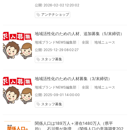
公開: 2026-02-02 12:20:02
アンテナショップ
local_offer
地域活性化のための人材、追加募集（5/末締切）
地域ブランドNEWS編集部
全国
地域ニュース
公開: 2025-12-29 08:02:27
スタッフ募集
local_offer
地域活性化のための人材募集（3/末締切）
地域ブランドNEWS編集部
全国
地域ニュース
公開: 2025-09-01 14:00:00
スタッフ募集
local_offer
関係人口は189万人＋潜在1480万人（県平
均）、石川県が急増 （関係人口の意識調査202