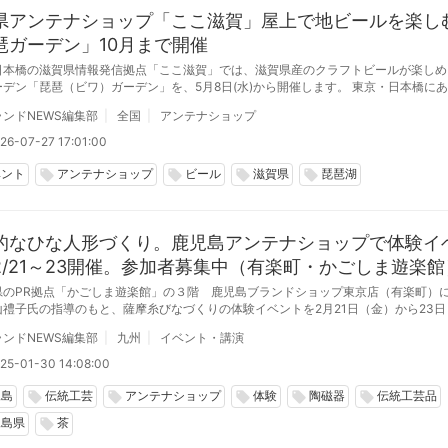
県アンテナショップ「ここ滋賀」屋上で地ビールを楽し
琶ガーデン」10月まで開催
日本橋の滋賀県情報発信拠点「ここ滋賀」では、滋賀県産のクラフトビールが楽しめ
ン「琵琶（ビワ）ガーデン」を、5月8日(水)から開催します。 東京・日本橋にある滋賀
ンテナショップ「ここ滋賀」では、滋賀の美味を楽しむビアガーデン「琵琶ガーデン
ンドNEWS編集部
全国
アンテナショップ
日(木)までの期間、毎週金曜日の17:00から21:00まで開催している。（※雨天中止）
26-07-27 17:01:00
ベント
アンテナショップ
ビール
滋賀県
琵琶湖
local_offer
local_offer
local_offer
local_offer
的なひな人形づくり。鹿児島アンテナショップで体験イ
2/21～23開催。参加者募集中（有楽町・かごしま遊楽館
県のPR拠点「かごしま遊楽館」の３階 鹿児島ブランドショップ東京店（有楽町）
山禮子氏の指導のもと、薩摩糸びなづくりの体験イベントを2月21日（金）から23日
催します
ンドNEWS編集部
九州
イベント・講演
25-01-30 14:08:00
児島
伝統工芸
アンテナショップ
体験
陶磁器
伝統工芸品
local_offer
local_offer
local_offer
local_offer
local_offer
児島県
茶
local_offer