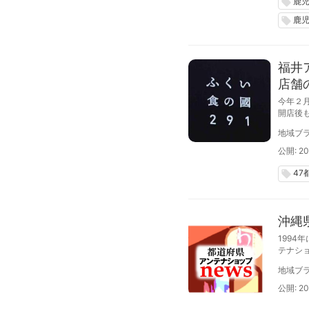
鹿
local_offer
鹿
local_offer
福井
店舗
今年２
開店後
のおよ
地域ブラ
公開: 20
47
local_offer
沖縄
199
テナシ
転する
地域ブラ
公開: 20