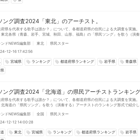
ソング調査2024「東北」のアーチスト。
道府県を代表する歌手は誰か？」について、各都道府県の住民による大調査を実施。
、東北各県（青森、岩手、宮城、秋田、山形、福島）の「県民ソング」を歌う（演奏
ストをランキング形式で紹介します。
ンドNEWS編集部
東北
県民スター
24-12-16 17:42:56
北
宮城県
ランキング
都道府県ランキング
岩手県
青森県
local_offer
local_offer
local_offer
local_offer
local_offer
島県
ソング調査2024「北海道」の県民アーチストランキン
道府県を代表する歌手は誰か？」について、各都道府県の住民による大調査を実施。
、北海道の「県民ソング」を歌う（演奏する）アーチストのランキング形式で紹介し
ンドNEWS編集部
全国
県民スター
24-12-12 14:00:28
海道
東北
宮城県
ランキング
都道府県ランキング
岩手県
local_offer
local_offer
local_offer
local_offer
local_offer