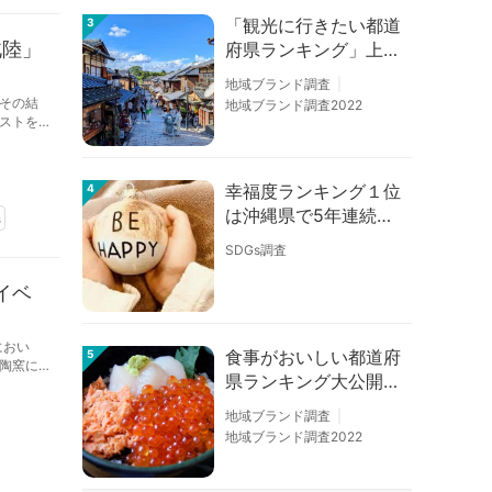
「観光に行きたい都道
3
北陸」
府県ランキング」上位
の順位に変動あり
地域ブランド調査
その結
地域ブランド調査2022
ストを
幸福度ランキング１位
4
は沖縄県で5年連続！
県
佐賀、愛知が順位上昇
SDGs調査
【幸福度調査2026】
イベ
におい
食事がおいしい都道府
5
陶窯に
県ランキング大公開！
１位は北海道、３位は
地域ブランド調査
大阪府、２位は〇〇
地域ブランド調査2022
県！