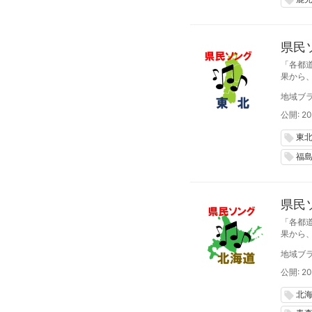
県民
「各都
果から
アーチ
地域ブラ
公開: 20
東
local_offer
福
local_offer
県民
「各都
果から
地域ブラ
公開: 20
北
local_offer