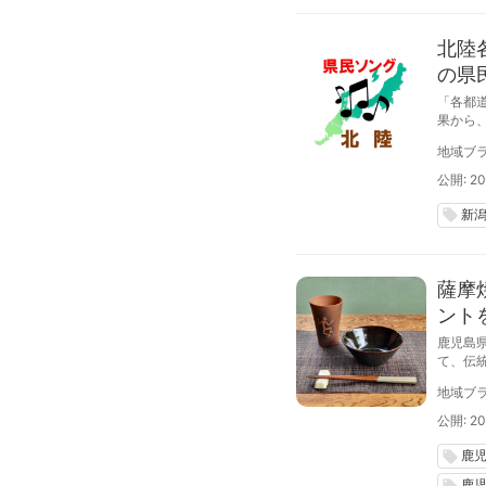
北陸
の県
「各都
果から
ランキ
地域ブラ
公開: 20
新
local_offer
薩摩
ント
鹿児島
て、伝
よる薩
地域ブラ
公開: 20
鹿
local_offer
鹿
local_offer