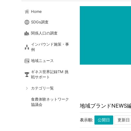
Home
SDGs調査
関係人口の調査
インバウンド施策・事
例
地域ニュース
ギネス世界記録TM 挑
戦サポート
カテゴリ一覧
食農体験ネットワーク
協議会
地域ブランドNEWS
表示順: