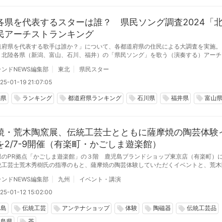
各県を代表するスターは誰？ 県民ソング調査2024「
民アーチストランキング
道府県を代表する歌手は誰か？」について、各都道府県の住民による大調査を実施。
、北陸各県（新潟、富山、石川、福井）の「県民ソング」を歌う（演奏する）アーチ
ング形式で紹介します。
ンドNEWS編集部
東北
県民スター
25-01-19 21:07:05
潟県
ランキング
都道府県ランキング
石川県
福井県
富山
local_offer
local_offer
local_offer
local_offer
local_offer
焼・荒木陶窯展、伝統工芸士とともに薩摩焼の陶芸体験
を2/7-9開催（有楽町・かごしま遊楽館）
県のPR拠点「かごしま遊楽館」の３階 鹿児島ブランドショップ東京店（有楽町）
統工芸士荒木秀樹氏の指導のもと、薩摩焼の陶芸体験していただくイベントと、荒木
摩焼の個展を2月7日から9日まで開催します
ンドNEWS編集部
九州
イベント・講演
25-01-12 15:02:00
児島
伝統工芸
アンテナショップ
体験
陶磁器
伝統工芸品
local_offer
local_offer
local_offer
local_offer
local_offer
児島県
茶
local_offer