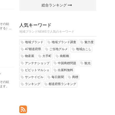
arrow_right_alt
総合ランキング
その結
人気キーワード
する）
地域ブランドNEWSで人気のキーワード
地域ブランド
地域ブランド調査
魅力度
local_offer
local_offer
local_offer
47都道府県
ご当地グルメ
地域おこし
local_offer
local_offer
local_offer
物産展
大手町
南船橋
local_offer
local_offer
local_offer
アンテナショップ
中国商標問題
観光
local_offer
local_offer
local_offer
ビビットマルシェ
出展料無料
local_offer
local_offer
グ
サンケイビル
毎日新聞
商標
local_offer
local_offer
local_offer
その結
ランキング
都道府県ランキング
local_offer
local_offer
ます。