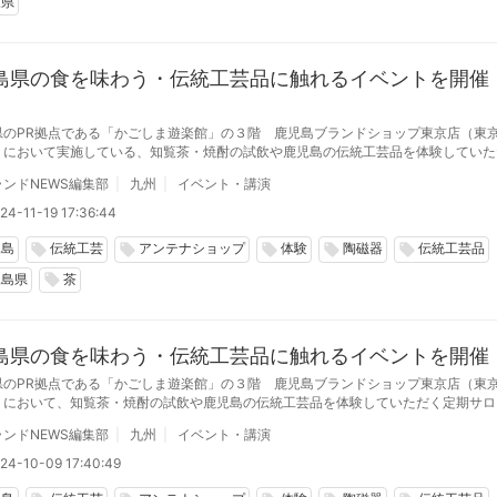
森県
島県の食を味わう・伝統工芸品に触れるイベントを開催【
県のPR拠点である「かごしま遊楽館」の３階 鹿児島ブランドショップ東京店（東
」において実施している、知覧茶・焼酎の試飲や鹿児島の伝統工芸品を体験していた
ン 「食とものづくり体験サロン」3回めとなる12月は、薩摩焼窯元 紫陶の柳 信一
ンドNEWS編集部
九州
イベント・講演
けワークショップの開催が決定しました。ただいま参加者を募集しています。
24-11-19 17:36:44
児島
伝統工芸
アンテナショップ
体験
陶磁器
伝統工芸品
local_offer
local_offer
local_offer
local_offer
local_offer
児島県
茶
local_offer
島県の食を味わう・伝統工芸品に触れるイベントを開催
県のPR拠点である「かごしま遊楽館」の３階 鹿児島ブランドショップ東京店（東
」において、知覧茶・焼酎の試飲や鹿児島の伝統工芸品を体験していただく定期サ
ものづくり体験サロン」を開催します
ンドNEWS編集部
九州
イベント・講演
24-10-09 17:40:49