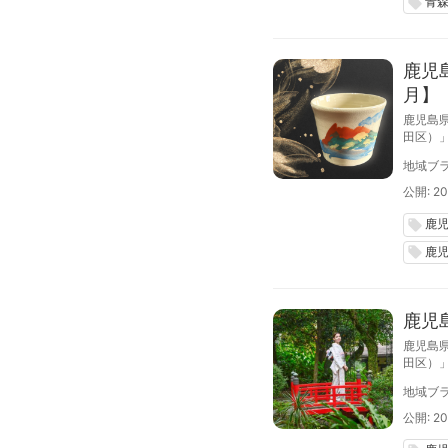
青
local_offer
鹿児
月】
鹿児島
田区）
期サロ
地域ブラ
る絵付
公開: 20
鹿
local_offer
鹿
local_offer
鹿児
鹿児島
田区）
「食と
地域ブラ
公開: 20