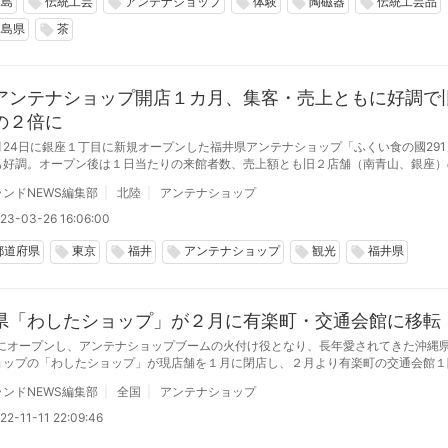
児島
伝統工芸
アンテナショップ
体験
陶磁器
伝統工芸品
local_offer
local_offer
local_offer
local_offer
local_offer
児島県
茶
local_offer
アンテナショップ開店１カ月、集客・売上ともに好調で
の２倍に
月24日に銀座１丁目に新規オープンした福井県アンテナショップ「ふくい食の國291
も好調。オープン後は１日当たりの来館者数、売上額とも旧２店舗（南青山、銀座）
そ２倍で、計画を大きく上回っている。
ンドNEWS編集部
北陸
アンテナショップ
23-03-26 16:06:00
都道府県
東京
福井
アンテナショップ
観光
福井県
local_offer
local_offer
local_offer
local_offer
local_offer
県「わしたショップ」が２月に有楽町・交通会館に移転
4年にオープンし、アンテナショップブームの火付け役となり、長年愛されてきた沖縄
ョップの「わしたショップ」が現店舗を１月に閉店し、２月より有楽町の交通会館１
ことが明らかになった。
ンドNEWS編集部
全国
アンテナショップ
22-11-11 22:09:46