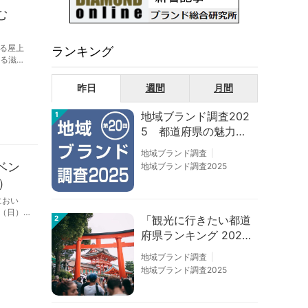
む
る屋上
ランキング
」をで1
昨日
週間
月間
地域ブランド調査202
1
5 都道府県の魅力度
等調査結果
地域ブランド調査
ベン
地域ブランド調査2025
）
におい
（日）
「観光に行きたい都道
2
府県ランキング 202
6」京都は低下、神奈
地域ブランド調査
川上昇
地域ブランド調査2025