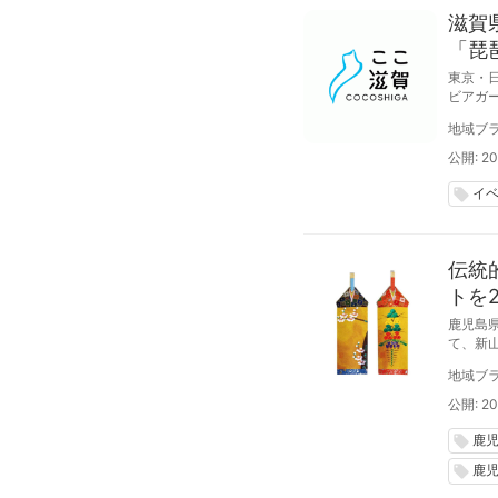
滋賀
「琵
東京・
ビアガーデ
県のア
地域ブラ
0月31
公開: 20
イ
local_offer
伝統
トを
鹿児島
て、新
まで開
地域ブラ
公開: 20
鹿
local_offer
鹿
local_offer