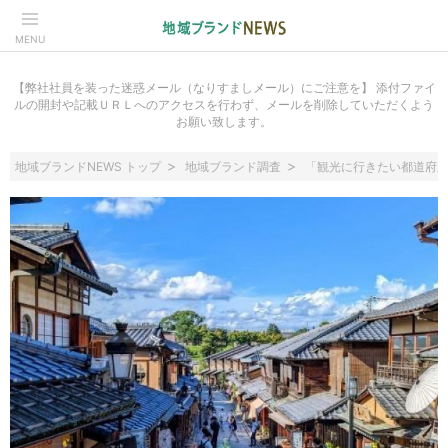
MENU
【弊社社員を装った迷惑メール（なりすましメール）にご注意を】 添付ファイ
ルの開封や記載ＵＲＬへのアクセスを行わず、メールを削除していただくよう
お願い致します。
地域ブランドNEWS トップ
地域ブランド調査
「観光に行きたい都道府