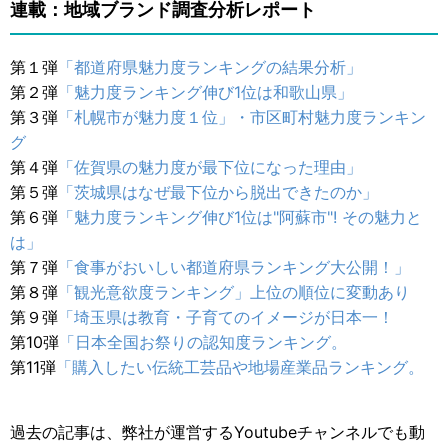
連載：地域ブランド調査分析レポート
第１弾
「都道府県魅力度ランキングの結果分析」
第２弾
「魅力度ランキング伸び1位は和歌山県」
第３弾
「札幌市が魅力度１位」・市区町村魅力度ランキン
グ
第４弾
「佐賀県の魅力度が最下位になった理由」
第５弾
「茨城県はなぜ最下位から脱出できたのか」
第６弾
「魅力度ランキング伸び1位は"阿蘇市"! その魅力と
は」
第７弾
「食事がおいしい都道府県ランキング大公開！」
第８弾
「観光意欲度ランキング」上位の順位に変動あり
第９弾
「埼玉県は教育・子育てのイメージが日本一！
第10弾
「日本全国お祭りの認知度ランキング。
第11弾
「購入したい伝統工芸品や地場産業品ランキング。
過去の記事は、弊社が運営するYoutubeチャンネルでも動