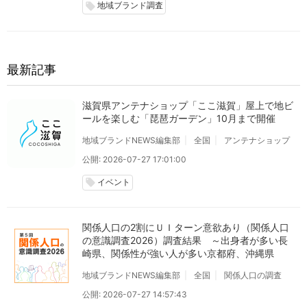
地域ブランド調査
local_offer
最新記事
滋賀県アンテナショップ「ここ滋賀」屋上で地ビ
ールを楽しむ「琵琶ガーデン」10月まで開催
地域ブランドNEWS編集部
全国
アンテナショップ
公開: 2026-07-27 17:01:00
イベント
local_offer
関係人口の2割にＵＩターン意欲あり（関係人口
の意識調査2026）調査結果 ～出身者が多い長
崎県、関係性が強い人が多い京都府、沖縄県
地域ブランドNEWS編集部
全国
関係人口の調査
公開: 2026-07-27 14:57:43