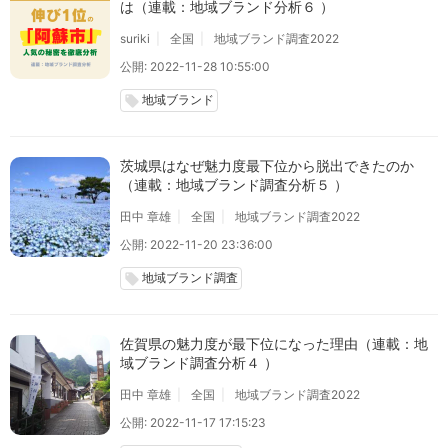
は（連載：地域ブランド分析６ ）
suriki
全国
地域ブランド調査2022
公開: 2022-11-28 10:55:00
地域ブランド
local_offer
茨城県はなぜ魅力度最下位から脱出できたのか
（連載：地域ブランド調査分析５ ）
田中 章雄
全国
地域ブランド調査2022
公開: 2022-11-20 23:36:00
地域ブランド調査
local_offer
佐賀県の魅力度が最下位になった理由（連載：地
域ブランド調査分析４ ）
田中 章雄
全国
地域ブランド調査2022
公開: 2022-11-17 17:15:23