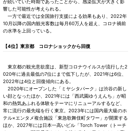
が続いていた時期であったことから、感染拡大が大きく影
響した可能性が考えられる。
一方で最近では全国旅行支援による効果もあり、2022年
10月以降の国内観光客数は毎月60万人を超え、コロナ禍前
の水準を上回っている。
【4位】東京都 コロナショックから回復
東京都の観光意欲度は、新型コロナウイルスが流行した2
020年に過去最低の7位にまで低下したが、2021年は6位、
2022年は4位と回復傾向にある。
2020年にオープンした「ミヤシタパーク」は渋谷の新し
い顔となったほか、2021年には「西武園ゆうえんち」が昭
和の熱気あふれる体験をテーマにリニューアルするなど、
常に流行の最先端を行く東京。2023年には国内最大級のホ
テル×エンタメ複合施設「東急歌舞伎町タワー」が開業する
ほか、2027年には日本一高いビル「Torch Tower（トーチ