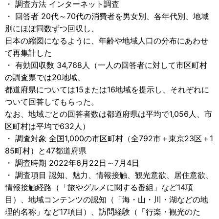
・ 調査方法 インターネット調査
・ 回答者 20代～70代の消費者を男女別、各年代別、地域
別にほぼ同数ずつ回収し、
日本の縮図になるように、年齢や地域人口の分布にあわせ
て再集計した
・ 有効回収数 34,768人（一人の回答者に対して市区町村
の調査票では20地域、
都道府県については15または16地域を提示し、それぞれに
ついて回答してもらった。
なお、地域ごとの回答者数は都道府県は平均で1,056人、市
区町村は平均で632人）
・ 調査対象 全国1,000の市区町村（全792市＋東京23区＋1
85町村）と47都道府県
・ 調査時期 2022年6月22日～7月4日
・ 調査項目 認知、魅力、情報接触、観光意欲、居住意欲、
情報接触経路（「旅やグルメに関する番組」など14項
目）、地域コンテンツの認知（「海・山・川・湖などの地
理的名称」など17項目）、訪問経験（「行楽・観光のた