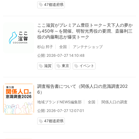
47都道府県
local_offer
ここ滋賀がプレミアム豊臣トーク～天下人の夢か
ら450年～を開催。明智光秀役の要潤、斎藤利三
役の内藤剛志が爆笑トーク
杉山 邦子
全国
アンテナショップ
公開: 2026-07-27 14:10:48
滋賀
東京
イベント
local_offer
local_offer
local_offer
調査報告書について（関係人口の意識調査202
6）
地域ブランドNEWS編集部
全国
関係人口の調査
公開: 2026-07-27 12:07:01
47都道府県
local_offer