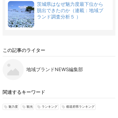
茨城県はなぜ魅力度最下位から
脱出できたのか（連載：地域ブ
ランド調査分析５ ）
この記事のライター
地域ブランドNEWS編集部
関連するキーワード
魅力度
観光
ランキング
都道府県ランキング
local_offer
local_offer
local_offer
local_offer