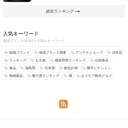
arrow_right_alt
総合ランキング
人気キーワード
地域ブランドNEWSで人気のキーワード
地域ブランド
地域ブランド調査
アンテナショップ
活性化
local_offer
local_offer
local_offer
local_offer
ランキング
お土産
都道府県ランキング
伝統食品
local_offer
local_offer
local_offer
local_offer
食品
福島県
日本酒
創生計画
勝手にケンミン
local_offer
local_offer
local_offer
local_offer
local_offer
地域産品
魅力度ランキング
酒
おうちで観光グルメ
local_offer
local_offer
local_offer
local_offer