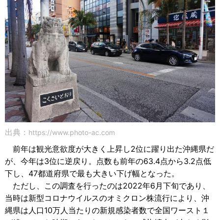
出典：
https://www.photo-ac.com
前年は観光意欲度が大きく上昇し2位に躍り出た沖縄県だ
が、今年は3位に逆戻り。点数も前年の63.4点から3.2点低
下し、47都道府県で最も大きい下げ幅となった。
ただし、この調査を行ったのは2022年6月下旬であり、
当時は新型コロナウイルスのオミクロン株流行により、沖
縄県は人口10万人当たりの新規感染者数で全国ワースト１