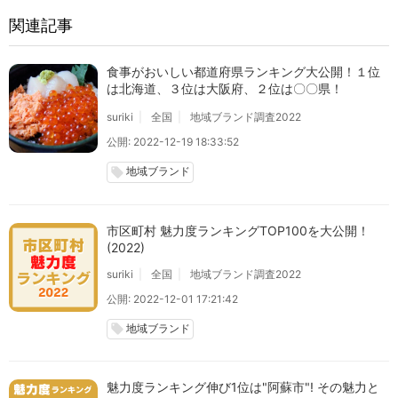
関連記事
食事がおいしい都道府県ランキング大公開！１位
は北海道、３位は大阪府、２位は〇〇県！
suriki
全国
地域ブランド調査2022
公開: 2022-12-19 18:33:52
地域ブランド
local_offer
市区町村 魅力度ランキングTOP100を大公開！
(2022)
suriki
全国
地域ブランド調査2022
公開: 2022-12-01 17:21:42
地域ブランド
local_offer
魅力度ランキング伸び1位は"阿蘇市"! その魅力と