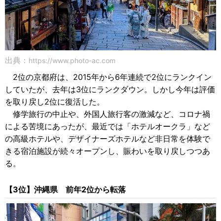
出典：
https://www.photo-ac.com
2位の京都府は、2015年から6年連続で2位にランクイン
していたが、去年は3位にランクダウン。しかし今年は評価
を取り戻し2位に復活した。
修学旅行の中止や、外国人旅行客の激減など、コロナ禍
による苦境にあったが、最近では「ホテルオークラ」など
の高級ホテルや、デザイナーズホテルなど非日常を体験で
きる宿泊施設が続々オープンし、賑わいを取り戻しつつあ
る。
【3位】沖縄県 前年2位から転落