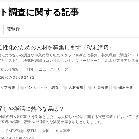
ト調査に関する記事
活性化のための人材を募集します（8/末締切）
性化につながる調査や事業に取り組むスタッフを新たに募集。募集職種は調査部（リ
アナリスト）、地域振興部（コンサルタント、マネージャー）、および業務アシスタ
ンターンも併せて募集します。2026年新卒、第二新卒、中途採用で、2026年8月
ド総合研究所
全国
ニュースリリース
集数は２～３名。
26-07-09 09:24:32
タッフ募集
インターネット調査
人材募集
社員募集
採用募集
local_offer
local_offer
local_offer
local_offer
探しや婚活に熱心な県は？
24歳の男女5,000人を対象とした「恋人探しや婚活に関する実態調査」において、
で若者の婚活・恋活への消極的な姿勢が浮き彫りとなりました。
ンドNEWS編集部TM
全国
独自調査
26-04-22 15:00:00