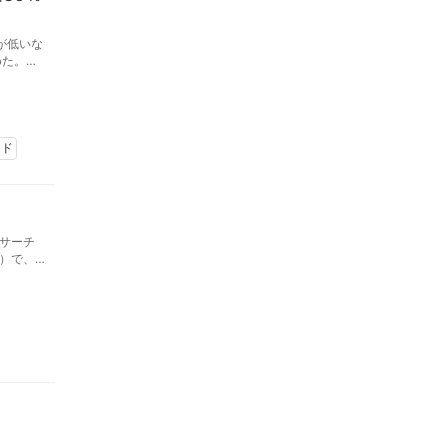
が低いな
めた。特
の購買や
SDGs
ンド
サーチ
）で、2