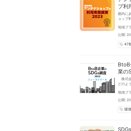
プ利
都内に
ョップ
が、若
地域ブラ
公開: 20
47
local_offer
Bto
業のS
株式会社
どのよ
まとめた
地域ブラ
公開: 20
環
local_offer
SD