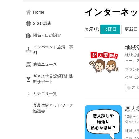
インターネッ
Home
SDGs調査
表示順:
関係人口の調査
地域
インバウンド施策・事
例
地域活
ャー、
地域ニュース
また、イ
ブラン
切。募
ギネス世界記録TM 挑
公開: 20
戦サポート
ス
local_offer
カテゴリ一覧
食農体験ネットワーク
恋人
協議会
18歳〜
化の中
地域ブラ
公開: 20