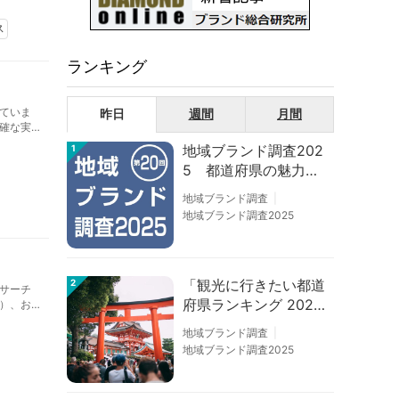
ス
ランキング
ていま
昨日
週間
月間
確な実
と具体
地域ブランド調査202
1
ながり
5 都道府県の魅力度
等調査結果
地域ブランド調査
地域ブランド調査2025
「観光に行きたい都道
2
サーチ
府県ランキング 202
）、お
中途採用
6」京都は低下、神奈
地域ブランド調査
川上昇
地域ブランド調査2025