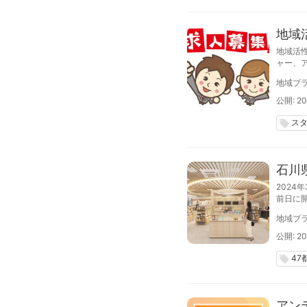
地域
地域活
ャー、
よび業
地域ブラ
で、20
公開: 20
ス
local_offer
石川
202
前日に
地域ブラ
公開: 20
47
local_offer
アン