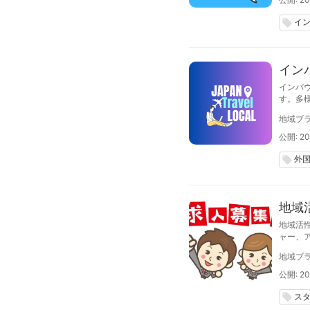
イ
local_offer
イン
インバ
す。多
態把握
地域ブラ
的な施
ます。
公開: 20
外
local_offer
地域
地域活
ャー、
よび業
地域ブラ
で、20
公開: 20
ス
local_offer