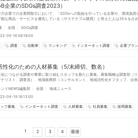
oB企業のSDGs調査2023）
有力企業での企業間取引において、「SDGsへの取組を行っている企業や、環境負荷
可能な商品・サービスを優先している（サステナブル購買）と答えた人は35％を占
企業や商品が「購買や調達する際の選定条件としている」との回答が8.8％、「一部
雄
全国
SDGs調査
定条件としている事がある」は9.9％、合計で18.7％にも達している（「B2B企業の
23」より）
23-05-16 08:18:00
境
調査
自動車
ランキング
インターネット調査
企業ブラ
local_offer
local_offer
local_offer
local_offer
local_offer
活性化のための人材募集（5/末締切、数名）
性化につながる調査や事業に取り組むスタッフを新たに募集。募集職種は調査部（リ
アナリスト、調査員）、地域振興部（コンサルタント、地域活性化すフタッフ、企画
5月末日締切。募集数は若干名。
ンドNEWS編集部
全国
地域ニュース
23-04-19 16:13:00
タッフ募集
インターネット調査
人材募集
社員募集
採用募集
local_offer
local_offer
local_offer
local_offer
1
2
3
4
最後