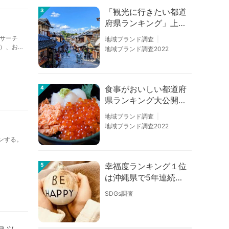
「観光に行きたい都道
3
府県ランキング」上位
の順位に変動あり
サーチ
地域ブランド調査
）、お
地域ブランド調査2022
中途採用
食事がおいしい都道府
4
県ランキング大公開！
１位は北海道、３位は
地域ブランド調査
大阪府、２位は〇〇
地域ブランド調査2022
県！
ンする。
幸福度ランキング１位
5
は沖縄県で5年連続！
佐賀、愛知が順位上昇
SDGs調査
【幸福度調査2026】
ョッ