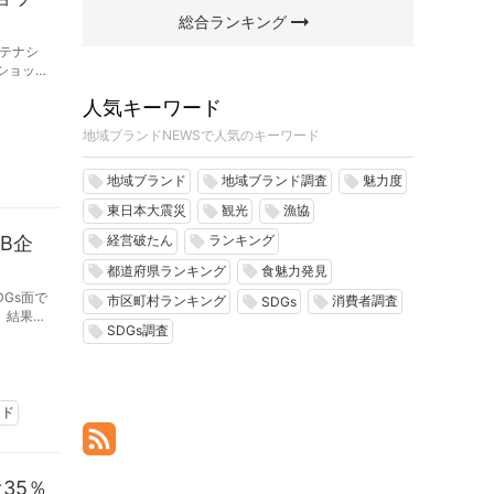
arrow_right_alt
総合ランキング
テナシ
ショップ
人気キーワード
地域ブランドNEWSで人気のキーワード
地域ブランド
地域ブランド調査
魅力度
local_offer
local_offer
local_offer
東日本大震災
観光
漁協
local_offer
local_offer
local_offer
oB企
経営破たん
ランキング
local_offer
local_offer
都道府県ランキング
食魅力発見
local_offer
local_offer
Gs面で
市区町村ランキング
消費者調査
local_offer
local_offer
local_offer
SDGs
、結果を
SDGs調査
local_offer
ンド
35％