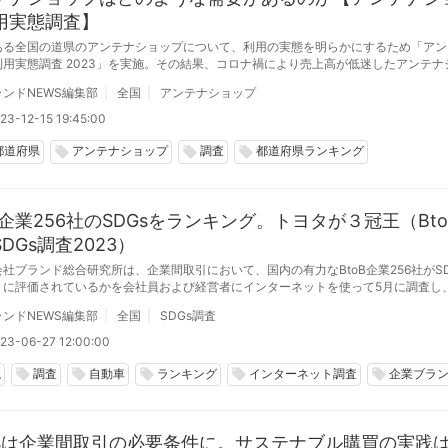
用実態調査】
ある全国の道県のアンテナショップについて、利用の実態を明らかにするため「アン
利用実態調査 2023」を実施。その結果、コロナ禍により売上高が低迷したアンテナ
者を中心として需要の高まりを見せていることがわかった。
ンドNEWS編集部
全国
アンテナショップ
23-12-15 19:45:00
都道府県
アンテナショップ
調査
都道府県ランキング
local_offer
local_offer
local_offer
B企業256社のSDGsをランキング。トヨタが３冠王（Bt
DGs調査2023）
ブランド総合研究所は、企業間取引において、国内の有力なBtoB企業256社がSD
うに評価されているかを会社員および経営者にインターネットを使って5月に調査し
（有効回答数23,228人）。
ンドNEWS編集部
全国
SDGs調査
23-06-27 12:00:00
境
調査
自動車
ランキング
インターネット調査
企業ブラ
local_offer
local_offer
local_offer
local_offer
local_offer
Gsは企業間取引の必要条件に。サステナブル購買の実践は