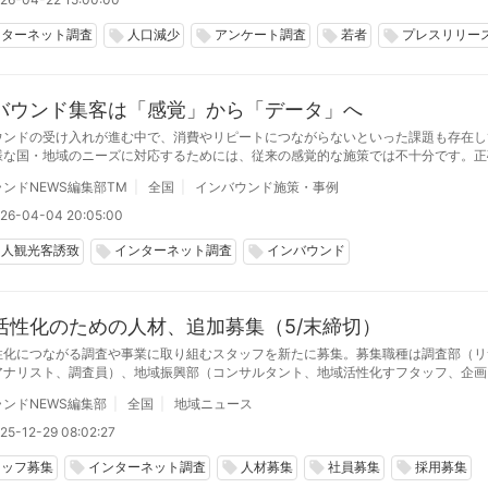
ンターネット調査
人口減少
アンケート調査
若者
プレスリリー
local_offer
local_offer
local_offer
local_offer
バウンド集客は「感覚」から「データ」へ
ウンドの受け入れが進む中で、消費やリピートにつながらないといった課題も存在し
様な国・地域のニーズに対応するためには、従来の感覚的な施策では不十分です。正
に基づく調査と、データに基づいた戦略が不可欠となっています。今後は、調査設計
ンドNEWS編集部TM
全国
インバウンド施策・事例
策の質が、成功を左右する重要な分岐点となり、持続的なインバウンド受け入れにつ
26-04-04 20:05:00
国人観光客誘致
インターネット調査
インバウンド
local_offer
local_offer
活性化のための人材、追加募集（5/末締切）
性化につながる調査や事業に取り組むスタッフを新たに募集。募集職種は調査部（リ
アナリスト、調査員）、地域振興部（コンサルタント、地域活性化すフタッフ、企画
務アシスタント。また、インターンも併せて募集します。2026年新卒、第二新卒、
ンドNEWS編集部
全国
地域ニュース
26年5月末日締切。募集数は若干名。
25-12-29 08:02:27
タッフ募集
インターネット調査
人材募集
社員募集
採用募集
local_offer
local_offer
local_offer
local_offer