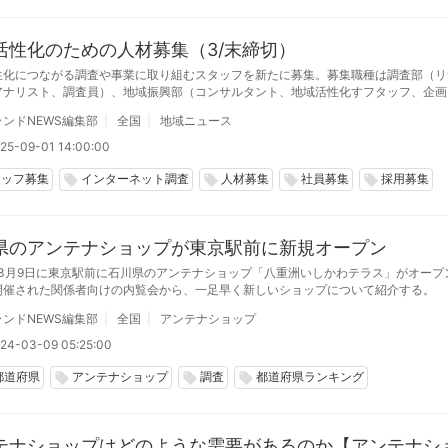
活性化のための人材募集（3/末締切）
性化につながる調査や事業に取り組むスタッフを新たに募集。募集職種は調査部（リ
アナリスト、調査員）、地域振興部（コンサルタント、地域活性化すフタッフ、企画
務アシスタント。また、インターンも併せて募集します。2026年新卒、第二新卒、
ンドNEWS編集部
全国
地域ニュース
26年3月末日締切。募集数は若干名。
25-09-01 14:00:00
タッフ募集
インターネット調査
人材募集
社員募集
採用募集
local_offer
local_offer
local_offer
local_offer
県のアンテナショップが東京駅前に新規オープン
4年3月9日に東京駅前に石川県のアンテナショップ「八重洲いしかわテラス」がオープ
開催された関係者向けの内覧会から、一足早く新しいショップについて紹介する。
ンドNEWS編集部
全国
アンテナショップ
24-03-09 05:25:00
都道府県
アンテナショップ
調査
都道府県ランキング
local_offer
local_offer
local_offer
テナショップはどのような需要があるのか【アンテナシ