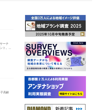
サーチ
ント。
末日締
少子高齢