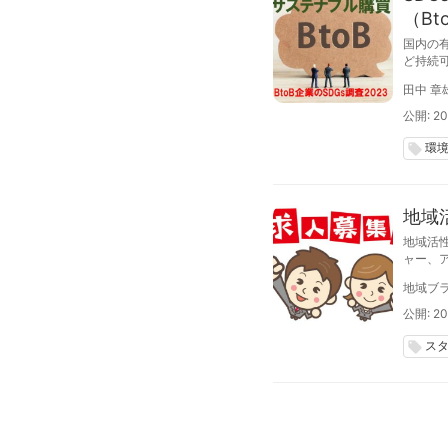
（Bt
国内の
ど持続
に相手
田中 章
調達で選
調査20
公開: 20
環
local_offer
地域
地域活
ャー、
023年
地域ブラ
公開: 20
ス
local_offer