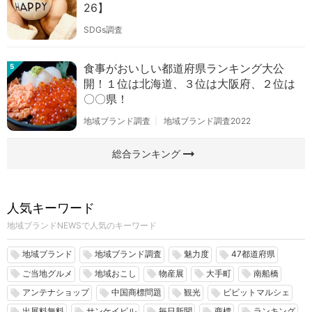
26】
SDGs調査
食事がおいしい都道府県ランキング大公
5
開！１位は北海道、３位は大阪府、２位は
〇〇県！
地域ブランド調査
地域ブランド調査2022
arrow_right_alt
総合ランキング
人気キーワード
地域ブランドNEWSで人気のキーワード
地域ブランド
地域ブランド調査
魅力度
47都道府県
local_offer
local_offer
local_offer
local_offer
ご当地グルメ
地域おこし
物産展
大手町
南船橋
local_offer
local_offer
local_offer
local_offer
local_offer
アンテナショップ
中国商標問題
観光
ビビットマルシェ
local_offer
local_offer
local_offer
local_offer
出展料無料
サンケイビル
毎日新聞
商標
ランキング
local_offer
local_offer
local_offer
local_offer
local_offer