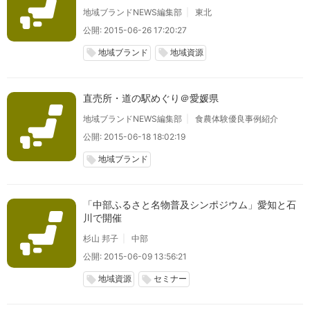
地域ブランドNEWS編集部
東北
公開: 2015-06-26 17:20:27
地域ブランド
地域資源
local_offer
local_offer
直売所・道の駅めぐり＠愛媛県
地域ブランドNEWS編集部
食農体験優良事例紹介
公開: 2015-06-18 18:02:19
地域ブランド
local_offer
「中部ふるさと名物普及シンポジウム」愛知と石
川で開催
杉山 邦子
中部
公開: 2015-06-09 13:56:21
地域資源
セミナー
local_offer
local_offer