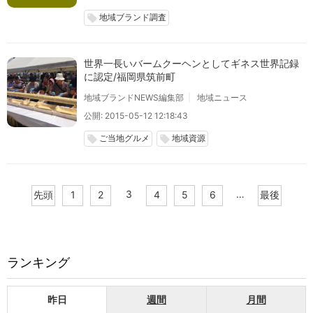
地域ブランド調査
local_offer
世界一長いバームクーヘンとしてギネス世界記録
に認定/福岡県筑前町
地域ブランドNEWS編集部
地域ニュース
公開: 2015-05-12 12:18:43
ご当地グルメ
地域資源
local_offer
local_offer
3
…
先頭
1
2
4
5
6
最後
ランキング
昨日
週間
月間