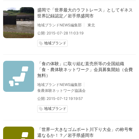
盛岡で「世界最大のラフトレース」としてギネス
世界記録認定／岩手県盛岡市
地域ブランドNEWS編集部
東北
公開: 2015-07-28 11:03:19
地域ブランド
local_offer
「食の体験」に取り組む直売所等の全国組織
「食・農体験ネットワーク」会員募集開始（会費
無料）
地域ブランドNEWS編集部
食農体験ネットワーク協議会
公開: 2015-07-12 19:19:57
地域ブランド
local_offer
「世界一大きなゴムボート川下り大会」の称号奪
還なるか！？／岩手県盛岡市