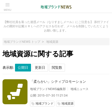
MENU
【弊社社員を装った迷惑メール（なりすましメール）にご注意を】 添付ファイ
ルの開封や記載ＵＲＬへのアクセスを行わず、メールを削除していただくよう
お願い致します。
地域ブランドNEWS トップ
地域資源
地域資源に関する記事
表示順:
「柔らかい」シティプロモーション
地域ブランドNEWS編集部
地域ニュース
公開: 2015-07-30 11:21:34
地域ブランド
地域資源
local_offer
local_offer