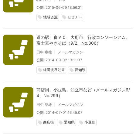
公開: 2015-06-09 13:56:21
地域資源
セミナー
local_offer
local_offer
道の駅、食ＶＣ、大府市、行政コンソーシアム、
富士宮やきそば（9/2、No.306）
田中 章雄
メールマガジン
公開: 2014-09-02 13:11:37
経済波及効果
愛知県
local_offer
local_offer
商店街、小豆島、知立市など（メールマガジン6/
4、No.299）
田中 章雄
メールマガジン
公開: 2014-07-01 16:45:07
商店街
愛知県
小豆島
local_offer
local_offer
local_offer