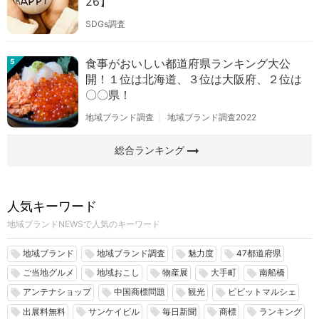
26】
SDGs調査
食事がおいしい都道府県ランキング大公
5
開！１位は北海道、３位は大阪府、２位は
〇〇県！
地域ブランド調査
地域ブランド調査2022
arrow_right_alt
総合ランキング
人気キーワード
地域ブランドNEWSで人気のキーワード
地域ブランド
地域ブランド調査
魅力度
47都道府県
local_offer
local_offer
local_offer
local_offer
ご当地グルメ
地域おこし
物産展
大手町
南船橋
local_offer
local_offer
local_offer
local_offer
local_offer
アンテナショップ
中国商標問題
観光
ビビットマルシェ
local_offer
local_offer
local_offer
local_offer
出展料無料
サンケイビル
毎日新聞
商標
ランキング
local_offer
local_offer
local_offer
local_offer
local_offer