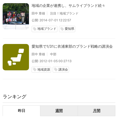
地域の企業が連携し、サムライブランド続々
田中 章雄
注目！地域ブランド
公開: 2014-07-01 12:22:57
地域ブランド
愛知県
local_offer
local_offer
愛知県で1/31に衣浦東部のブランド戦略の講演会
田中 章雄
中部
公開: 2012-01-05 00:27:13
地域資源
講演会
local_offer
local_offer
ランキング
昨日
週間
月間