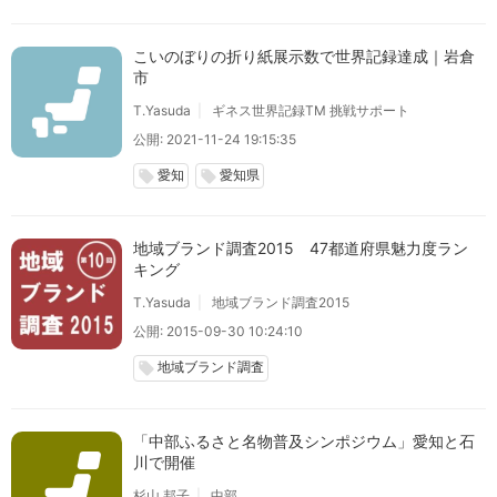
こいのぼりの折り紙展示数で世界記録達成｜岩倉
市
T.Yasuda
ギネス世界記録TM 挑戦サポート
公開: 2021-11-24 19:15:35
愛知
愛知県
local_offer
local_offer
地域ブランド調査2015 47都道府県魅力度ラン
キング
T.Yasuda
地域ブランド調査2015
公開: 2015-09-30 10:24:10
地域ブランド調査
local_offer
「中部ふるさと名物普及シンポジウム」愛知と石
川で開催
杉山 邦子
中部