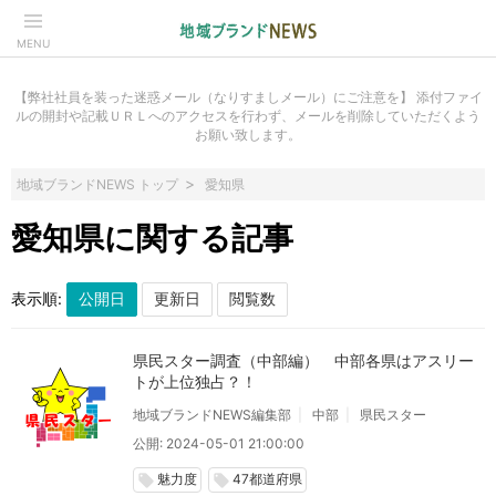
MENU
【弊社社員を装った迷惑メール（なりすましメール）にご注意を】 添付ファイ
ルの開封や記載ＵＲＬへのアクセスを行わず、メールを削除していただくよう
お願い致します。
地域ブランドNEWS トップ
愛知県
愛知県に関する記事
表示順:
県民スター調査（中部編） 中部各県はアスリー
トが上位独占？！
地域ブランドNEWS編集部
中部
県民スター
公開: 2024-05-01 21:00:00
魅力度
47都道府県
local_offer
local_offer