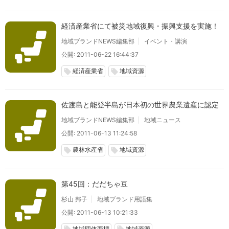
経済産業省にて被災地域復興・振興支援を実施！
地域ブランドNEWS編集部
イベント・講演
公開: 2011-06-22 16:44:37
経済産業省
地域資源
local_offer
local_offer
佐渡島と能登半島が日本初の世界農業遺産に認定
地域ブランドNEWS編集部
地域ニュース
公開: 2011-06-13 11:24:58
農林水産省
地域資源
local_offer
local_offer
第45回：だだちゃ豆
杉山 邦子
地域ブランド用語集
公開: 2011-06-13 10:21:33
地域団体商標
地域資源