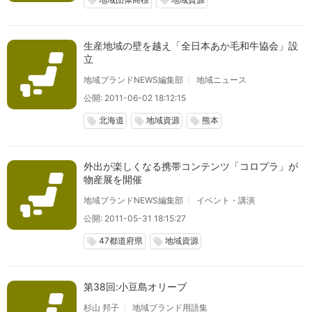
local_offer
local_offer
生産地域の壁を越え「全日本あか毛和牛協会」設
立
地域ブランドNEWS編集部
地域ニュース
公開: 2011-06-02 18:12:15
北海道
地域資源
熊本
local_offer
local_offer
local_offer
外出が楽しくなる携帯コンテンツ「コロプラ」が
物産展を開催
地域ブランドNEWS編集部
イベント・講演
公開: 2011-05-31 18:15:27
47都道府県
地域資源
local_offer
local_offer
第38回:小豆島オリーブ
杉山 邦子
地域ブランド用語集