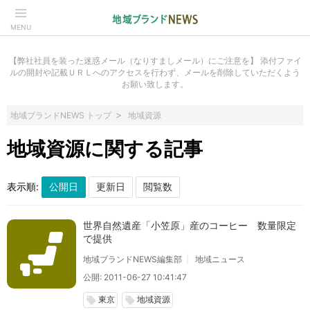
MENU
【弊社社員を装った迷惑メール（なりすましメール）にご注意を】 添付ファイ
ルの開封や記載ＵＲＬへのアクセスを行わず、メールを削除していただくよう
お願い致します。
地域ブランドNEWS トップ
地域資源
地域資源に関する記事
表示順:
世界自然遺産「小笠原」産のコーヒー 数量限定
で提供
地域ブランドNEWS編集部
地域ニュース
公開: 2011-06-27 10:41:47
東京
地域資源
local_offer
local_offer