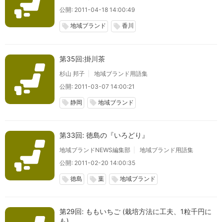
公開: 2011-04-18 14:00:49
地域ブランド
香川
local_offer
local_offer
第35回:掛川茶
杉山 邦子
地域ブランド用語集
公開: 2011-03-07 14:00:21
静岡
地域ブランド
local_offer
local_offer
第33回: 徳島の『いろどり』
地域ブランドNEWS編集部
地域ブランド用語集
公開: 2011-02-20 14:00:35
徳島
葉
地域ブランド
local_offer
local_offer
local_offer
第29回: ももいちご (栽培方法に工夫、1粒千円に
も)