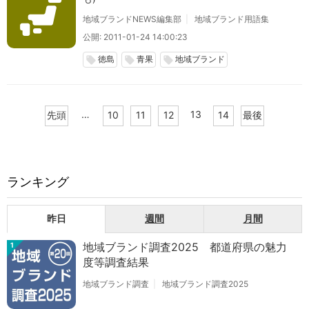
地域ブランドNEWS編集部
地域ブランド用語集
公開: 2011-01-24 14:00:23
徳島
青果
地域ブランド
local_offer
local_offer
local_offer
…
13
先頭
10
11
12
14
最後
ランキング
昨日
週間
月間
地域ブランド調査2025 都道府県の魅力
1
度等調査結果
地域ブランド調査
地域ブランド調査2025