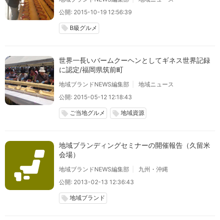
公開: 2015-10-19 12:56:39
B級グルメ
local_offer
世界一長いバームクーヘンとしてギネス世界記録
に認定/福岡県筑前町
地域ブランドNEWS編集部
地域ニュース
公開: 2015-05-12 12:18:43
ご当地グルメ
地域資源
local_offer
local_offer
地域ブランディングセミナーの開催報告（久留米
会場）
地域ブランドNEWS編集部
九州・沖縄
公開: 2013-02-13 12:36:43
地域ブランド
local_offer