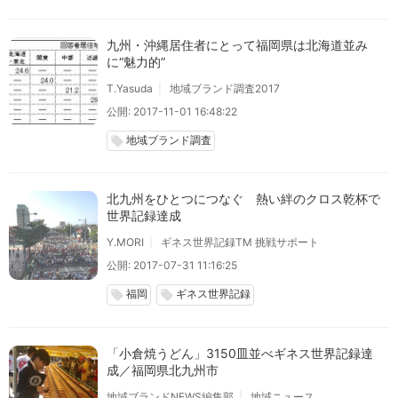
九州・沖縄居住者にとって福岡県は北海道並み
に“魅力的”
T.Yasuda
地域ブランド調査2017
公開: 2017-11-01 16:48:22
地域ブランド調査
local_offer
北九州をひとつにつなぐ 熱い絆のクロス乾杯で
世界記録達成
Y.MORI
ギネス世界記録TM 挑戦サポート
公開: 2017-07-31 11:16:25
福岡
ギネス世界記録
local_offer
local_offer
「小倉焼うどん」3150皿並べギネス世界記録達
成／福岡県北九州市
地域ブランドNEWS編集部
地域ニュース