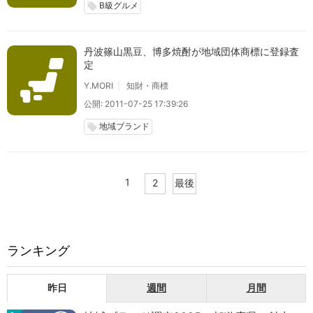
B級グルメ
local_offer
丹波篠山黒豆、博多焼酎が地域団体商標に登録査
定
Y.MORI
知財・商標
公開: 2011-07-25 17:39:26
地域ブランド
local_offer
1
2
最後
ランキング
昨日
週間
月間