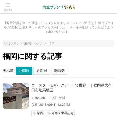
MENU
【弊社社員を装った迷惑メール（なりすましメール）にご注意を】 添付ファイ
ルの開封や記載ＵＲＬへのアクセスを行わず、メールを削除していただくよう
お願い致します。
地域ブランドNEWS トップ
福岡
福岡に関する記事
表示順:
コースターモザイクアートで世界一｜福岡県大牟
田市駛馬地区
T.Yasuda
九州・沖縄
公開: 2018-06-11 13:27:23
福岡
ギネス世界記録
local_offer
local_offer