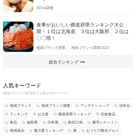
SDGs調査
食事がおいしい都道府県ランキング大公
5
開！１位は北海道、３位は大阪府、２位は
〇〇県！
地域ブランド調査
地域ブランド調査2022
arrow_right_alt
総合ランキング
人気キーワード
地域ブランドNEWSで人気のキーワード
地域ブランド
地域ブランド調査
アンテナショップ
活性化
local_offer
local_offer
local_offer
local_offer
ランキング
お土産
都道府県ランキング
伝統食品
local_offer
local_offer
local_offer
local_offer
食品
福島県
日本酒
創生計画
勝手にケンミン
local_offer
local_offer
local_offer
local_offer
local_offer
地域産品
魅力度ランキング
酒
おうちで観光グルメ
local_offer
local_offer
local_offer
local_offer