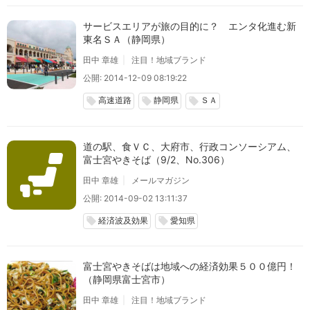
サービスエリアが旅の目的に？ エンタ化進む新
東名ＳＡ（静岡県）
田中 章雄
注目！地域ブランド
公開: 2014-12-09 08:19:22
高速道路
静岡県
ＳＡ
local_offer
local_offer
local_offer
道の駅、食ＶＣ、大府市、行政コンソーシアム、
富士宮やきそば（9/2、No.306）
田中 章雄
メールマガジン
公開: 2014-09-02 13:11:37
経済波及効果
愛知県
local_offer
local_offer
富士宮やきそばは地域への経済効果５００億円！
（静岡県富士宮市）
田中 章雄
注目！地域ブランド