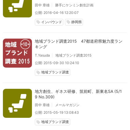
田中 章雄
勝手にケンミン創生計画
公開: 2016-04-16 12:20:07
インバウンド
静岡県
local_offer
local_offer
地域ブランド調査2015 47都道府県魅力度ラン
キング
T.Yasuda
地域ブランド調査2015
公開: 2015-09-30 10:24:10
地域ブランド調査
local_offer
地方創生、ギネス研修、筑前町、新東名SA (5/1
9 No.309)
田中 章雄
メールマガジン
公開: 2015-05-19 13:08:43
地域ブランド調査
local_offer