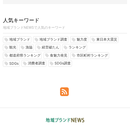
人気キーワード
地域ブランドNEWSで人気のキーワード
地域ブランド
地域ブランド調査
魅力度
東日本大震災
local_offer
local_offer
local_offer
local_offer
観光
漁協
経営破たん
ランキング
local_offer
local_offer
local_offer
local_offer
都道府県ランキング
食魅力発見
市区町村ランキング
local_offer
local_offer
local_offer
消費者調査
SDGs調査
local_offer
local_offer
local_offer
SDGs