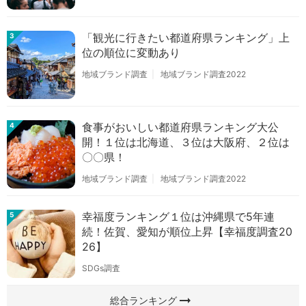
「観光に行きたい都道府県ランキング」上
3
位の順位に変動あり
地域ブランド調査
地域ブランド調査2022
食事がおいしい都道府県ランキング大公
4
開！１位は北海道、３位は大阪府、２位は
〇〇県！
地域ブランド調査
地域ブランド調査2022
幸福度ランキング１位は沖縄県で5年連
5
続！佐賀、愛知が順位上昇【幸福度調査20
26】
SDGs調査
arrow_right_alt
総合ランキング