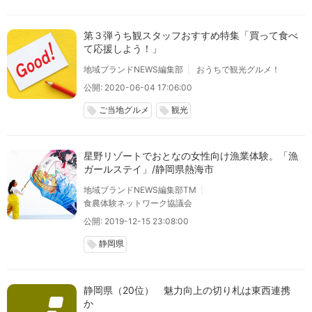
第３弾うち観スタッフおすすめ特集「買って食べ
て応援しよう！」
地域ブランドNEWS編集部
おうちで観光グルメ！
公開: 2020-06-04 17:06:00
ご当地グルメ
観光
local_offer
local_offer
星野リゾートでおとなの女性向け漁業体験。「漁
ガールステイ」/静岡県熱海市
地域ブランドNEWS編集部TM
食農体験ネットワーク協議会
公開: 2019-12-15 23:08:00
静岡県
local_offer
静岡県（20位） 魅力向上の切り札は東西連携
か