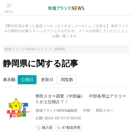
MENU
【弊社社員を装った迷惑メール（なりすましメール）にご注意を】 添付ファイ
ルの開封や記載ＵＲＬへのアクセスを行わず、メールを削除していただくよう
お願い致します。
地域ブランドNEWS トップ
静岡県
静岡県に関する記事
表示順:
県民スター調査（中部編） 中部各県はアスリー
トが上位独占？！
地域ブランドNEWS編集部
中部
県民スター
公開: 2024-05-01 21:00:00
魅力度
47都道府県
local_offer
local_offer