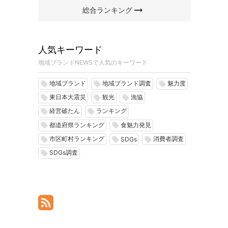
arrow_right_alt
総合ランキング
人気キーワード
地域ブランドNEWSで人気のキーワード
地域ブランド
地域ブランド調査
魅力度
local_offer
local_offer
local_offer
東日本大震災
観光
漁協
local_offer
local_offer
local_offer
経営破たん
ランキング
local_offer
local_offer
都道府県ランキング
食魅力発見
local_offer
local_offer
市区町村ランキング
消費者調査
local_offer
local_offer
local_offer
SDGs
SDGs調査
local_offer