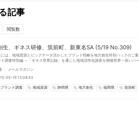
る記事
生、ギネス研修、筑前町、新東名SA (5/19 No.309)
生には、地域資源とビッグデータ活かしたブランド戦略を地方創生特別パックのご案
ンド調査特別編 ～「ギネス世界記録」を通じた地域活性化講座を開催世界一長いバ
福岡県筑前町公共コミュニケーション学会サービスエリアが旅の目的に？ エンタ化
雄
メールマガジン
Ａ（静岡県）
15-05-19 13:08:43
域ブランド調査
地域資源
静岡県
地方創生
福岡県
筑前町
local_offer
local_offer
local_offer
local_offer
local_offer