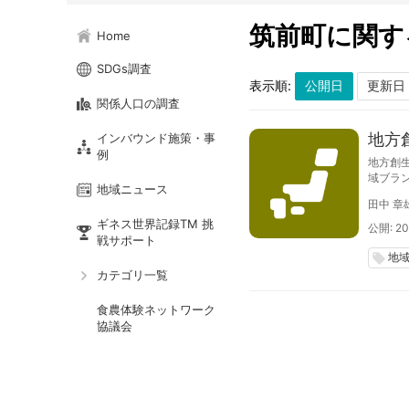
筑前町に関す
Home
SDGs調査
表示順:
関係人口の調査
地方創
インバウンド施策・事
例
地方創
域ブラ
地域ニュース
ヘン～
田中 章
東名Ｓ
ギネス世界記録TM 挑
公開: 20
戦サポート
地
local_offer
カテゴリ一覧
食農体験ネットワーク
協議会