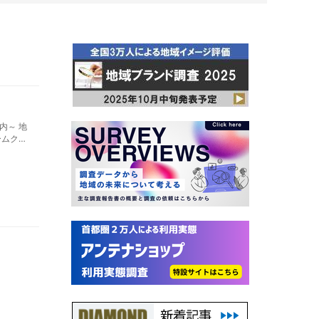
内～ 地
ームクー
進む新