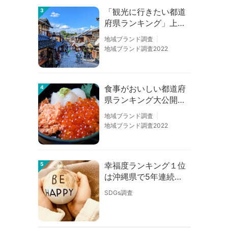
「観光に行きたい都道
3
府県ランキング」上位
の順位に変動あり
地域ブランド調査
地域ブランド調査2022
食事がおいしい都道府
4
県ランキング大公開！
１位は北海道、３位は
地域ブランド調査
大阪府、２位は〇〇
地域ブランド調査2022
県！
幸福度ランキング１位
5
は沖縄県で5年連続！
佐賀、愛知が順位上昇
SDGs調査
【幸福度調査2026】