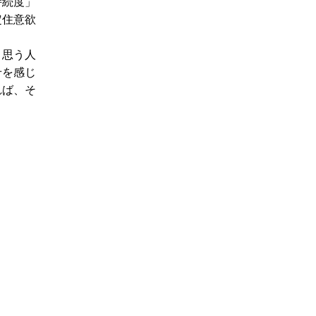
持続度」
定住意欲
と思う人
せを感じ
れば、そ