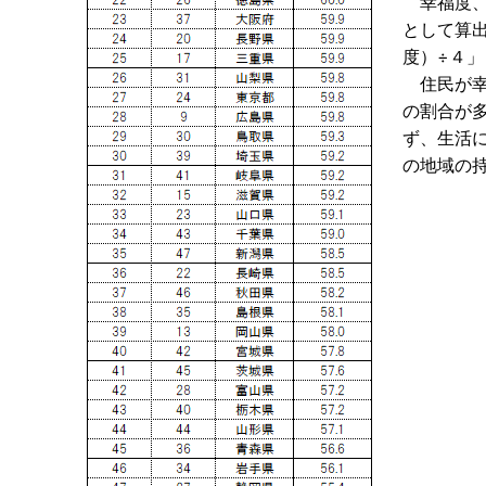
幸福度、
として算
度）÷４」
住民が幸
の割合が
ず、生活
の地域の