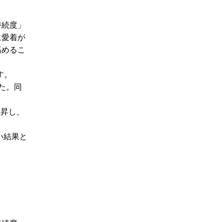
持続度」
に愛着が
高めるこ
す。
た。同
上昇し、
い結果と