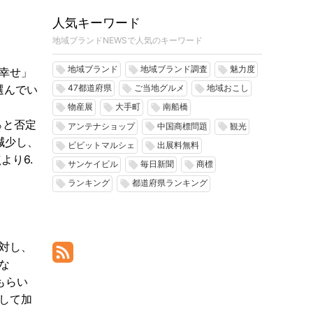
人気キーワード
地域ブランドNEWSで人気のキーワード
地域ブランド
地域ブランド調査
魅力度
local_offer
local_offer
local_offer
幸せ」
選んでい
47都道府県
ご当地グルメ
地域おこし
local_offer
local_offer
local_offer
。
物産展
大手町
南船橋
local_offer
local_offer
local_offer
％と否定
アンテナショップ
中国商標問題
観光
local_offer
local_offer
local_offer
減少し、
ビビットマルシェ
出展料無料
local_offer
local_offer
より6.
サンケイビル
毎日新聞
商標
local_offer
local_offer
local_offer
ランキング
都道府県ランキング
local_offer
local_offer
対し、
な
もらい
として加