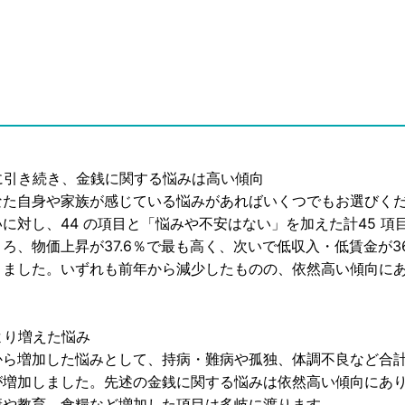
に引き続き、金銭に関する悩みは高い傾向
た自身や家族が感じている悩みがあればいくつでもお選びく
に対し、44 の項目と「悩みや不安はない」を加えた計45 項
ろ、物価上昇が37.6％で最も高く、次いで低収入・低賃金が36
りました。いずれも前年から減少したものの、依然高い傾向に
より増えた悩み
ら増加した悩みとして、持病・難病や孤独、体調不良など合計
が増加しました。先述の金銭に関する悩みは依然高い傾向にあ
康や教育、食糧など増加した項目は多岐に渡ります。