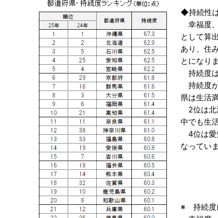
◆持続性は
幸福度、
として算
あり、住
とになり
持続度は
持続度が最
県は生活
2位は北
中でも生活
4位は愛
なってい
※ 持続度