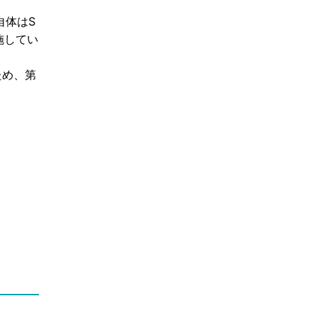
自体はS
施してい
ため、第