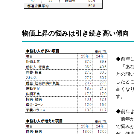
物価上昇の悩みは引き続き高い傾向
◆前年
「あな
との問い
したとこ
高くな
す。
◆前年
前年か
で悩み
が、健