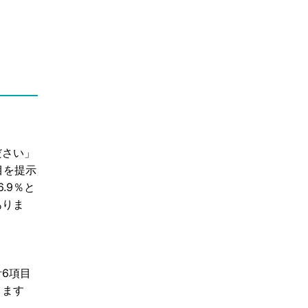
ださい」
目を提示
.9％と
ありま
6項目
ります