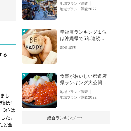
の順位に変動あり
地域ブランド調査
地域ブランド調査2022
幸福度ランキング１位
4
は沖縄県で5年連続！
佐賀、愛知が順位上昇
SDGs調査
【幸福度調査2026】
する
食事がおいしい都道府
5
県ランキング大公開！
１位は北海道、３位は
地域ブランド調査
大阪府、２位は〇〇
りまし
地域ブランド調査2022
県！
6割が
、3位は
arrow_right_alt
ました。
総合ランキング
んど全