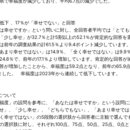
県で幸福度が減少しており、平均6.7点の減少でした。
低下 、17％が「幸せでない」と回答
は幸せですか」という問いに対し、全回答者平均では「とても
、「少し幸せ」が32.7％と計5割以上の52.1％が肯定的な回答を
は前年の調査結果の計61.5％より9.4ポイント減少しています
あまり幸せではない」は14.9％、「全く幸せではない」は9.9
24.8％で、前年の17.1％より増加しています。肯定的な回答が
答が増加したことから、幸福度は59.2点となり、前年の65.9点
ました。 幸福度は2023年から連続して低下しています。
について
福度」の設問を参考に、「あなたは幸せですか」という設問に
せ」、「少し幸せ」、「どちらでもない」、「あまり幸せでは
く幸せではない」の5段階の選択肢から回答者に主観で選んで
の選択肢に対し、それぞれ100点、75点、50点、25点、0点