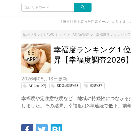
【弊社社員を装った迷惑メール（なりすまし
地域ブランドNEWS トップ
SDGs調査
幸福度ランキング１位
幸福度ランキング１位
昇【幸福度調査2026
2026年05月18日
更新
SDGs調査(68)
調査(87)
local_offer
local_offer
local_offer
SDGs(127)
幸福度や定住意欲度など、地域の持続性につながる指
しました。その結果、幸福度は3年連続で低下。前