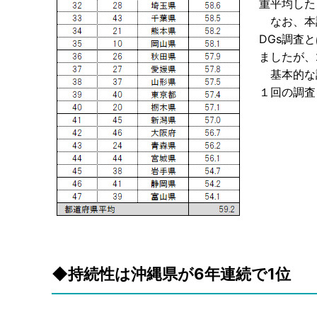
重平均した
なお、本調
DGs調査
ましたが、
基本的な調
１回の調査
◆持続性は沖縄県が6年連続で1位