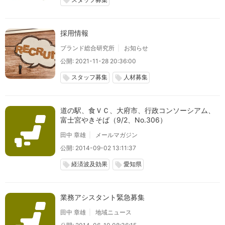
local_offer
採用情報
ブランド総合研究所
お知らせ
公開: 2021-11-28 20:36:00
スタッフ募集
人材募集
local_offer
local_offer
道の駅、食ＶＣ、大府市、行政コンソーシアム、
富士宮やきそば（9/2、No.306）
田中 章雄
メールマガジン
公開: 2014-09-02 13:11:37
経済波及効果
愛知県
local_offer
local_offer
業務アシスタント緊急募集
田中 章雄
地域ニュース