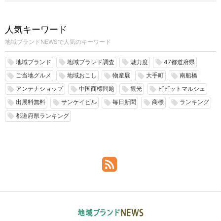
人気キーワード
地域ブランドNEWSで人気のキーワード
地域ブランド
地域ブランド調査
魅力度
47都道府県
local_offer
local_offer
local_offer
local_offer
ご当地グルメ
地域おこし
物産展
大手町
南船橋
local_offer
local_offer
local_offer
local_offer
local_offer
アンテナショップ
中国商標問題
観光
ビビットマルシェ
local_offer
local_offer
local_offer
local_offer
出展料無料
サンケイビル
毎日新聞
商標
ランキング
local_offer
local_offer
local_offer
local_offer
local_offer
都道府県ランキング
local_offer