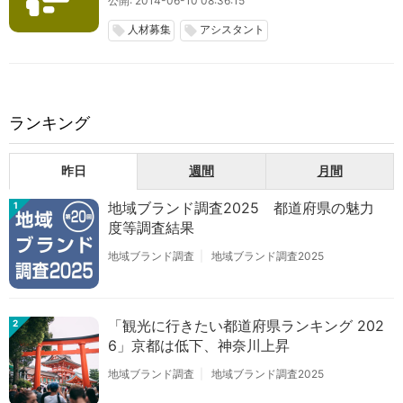
公開: 2014-06-10 08:36:15
人材募集
アシスタント
local_offer
local_offer
ランキング
昨日
週間
月間
地域ブランド調査2025 都道府県の魅力
1
度等調査結果
地域ブランド調査
地域ブランド調査2025
「観光に行きたい都道府県ランキング 202
2
6」京都は低下、神奈川上昇
地域ブランド調査
地域ブランド調査2025