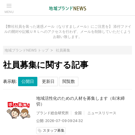
MENU
【弊社社員を装った迷惑メール（なりすましメール）にご注意を】 添付ファイ
ルの開封や記載ＵＲＬへのアクセスを行わず、メールを削除していただくよう
お願い致します。
地域ブランドNEWS トップ
社員募集
社員募集に関する記事
表示順:
地域活性化のための人材を募集します（8/末締
切）
ブランド総合研究所
全国
ニュースリリース
公開: 2026-07-09 09:24:32
スタッフ募集
local_offer