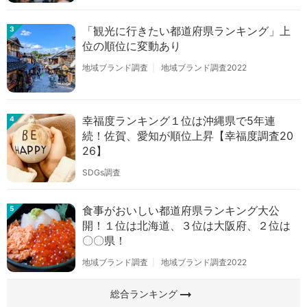
「観光に行きたい都道府県ランキング」上
3
位の順位に変動あり
地域ブランド調査
地域ブランド調査2022
幸福度ランキング１位は沖縄県で5年連
4
続！佐賀、愛知が順位上昇【幸福度調査20
26】
SDGs調査
食事がおいしい都道府県ランキング大公
5
開！１位は北海道、３位は大阪府、２位は
〇〇県！
地域ブランド調査
地域ブランド調査2022
arrow_right_alt
総合ランキング