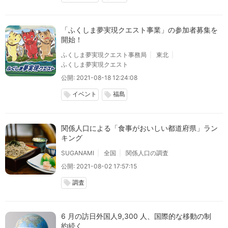
「ふくしま夢実現クエスト事業」の参加者募集を
開始！
ふくしま夢実現クエスト事務局
東北
ふくしま夢実現クエスト
公開: 2021-08-18 12:24:08
イベント
福島
local_offer
local_offer
関係人口による「食事がおいしい都道府県」ラン
キング
SUGANAMI
全国
関係人口の調査
公開: 2021-08-02 17:57:15
調査
local_offer
6 月の訪日外国人9,300 人、国際的な移動の制
約続く