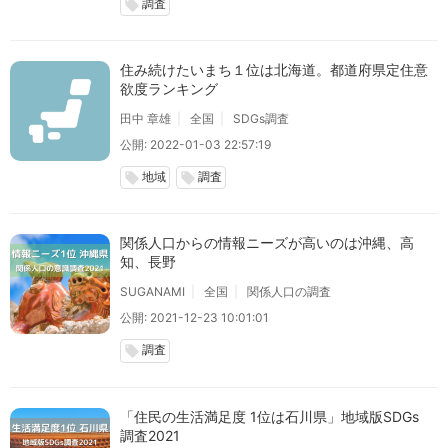
調査
local_offer
住み続けたいまち１位は北海道。都道府県定住意
欲度ランキング
田中 章雄
全国
SDGs調査
公開: 2022-01-03 22:57:19
地域
調査
local_offer
local_offer
関係人口からの情報ニーズが高いのは沖縄、高
知、長野
SUGANAMI
全国
関係人口の調査
公開: 2021-12-23 10:01:01
調査
local_offer
「住民の生活満足度 1位は石川県」地域版SDGs
調査2021