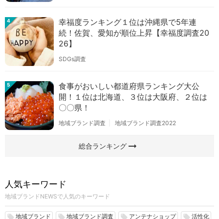
幸福度ランキング１位は沖縄県で5年連
4
続！佐賀、愛知が順位上昇【幸福度調査20
26】
SDGs調査
食事がおいしい都道府県ランキング大公
5
開！１位は北海道、３位は大阪府、２位は
〇〇県！
地域ブランド調査
地域ブランド調査2022
arrow_right_alt
総合ランキング
人気キーワード
地域ブランドNEWSで人気のキーワード
地域ブランド
地域ブランド調査
アンテナショップ
活性化
local_offer
local_offer
local_offer
local_offer