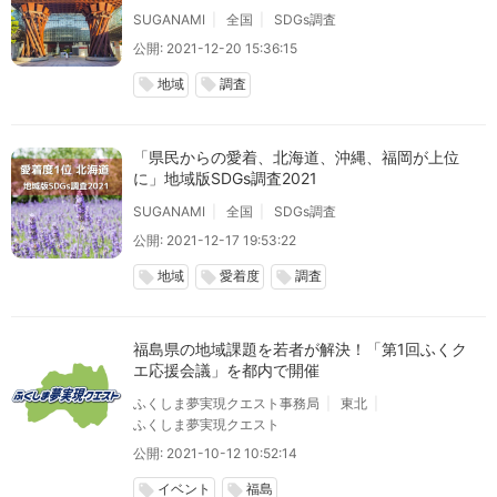
SUGANAMI
全国
SDGs調査
公開: 2021-12-20 15:36:15
地域
調査
local_offer
local_offer
「県民からの愛着、北海道、沖縄、福岡が上位
に」地域版SDGs調査2021
SUGANAMI
全国
SDGs調査
公開: 2021-12-17 19:53:22
地域
愛着度
調査
local_offer
local_offer
local_offer
福島県の地域課題を若者が解決！「第1回ふくク
エ応援会議」を都内で開催
ふくしま夢実現クエスト事務局
東北
ふくしま夢実現クエスト
公開: 2021-10-12 10:52:14
イベント
福島
local_offer
local_offer