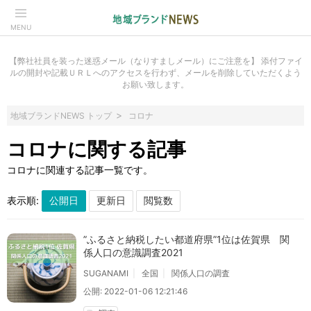
MENU
【弊社社員を装った迷惑メール（なりすましメール）にご注意を】 添付ファイ
ルの開封や記載ＵＲＬへのアクセスを行わず、メールを削除していただくよう
お願い致します。
地域ブランドNEWS トップ
コロナ
コロナに関する記事
コロナに関連する記事一覧です。
表示順:
”ふるさと納税したい都道府県”1位は佐賀県 関
係人口の意識調査2021
SUGANAMI
全国
関係人口の調査
公開: 2022-01-06 12:21:46