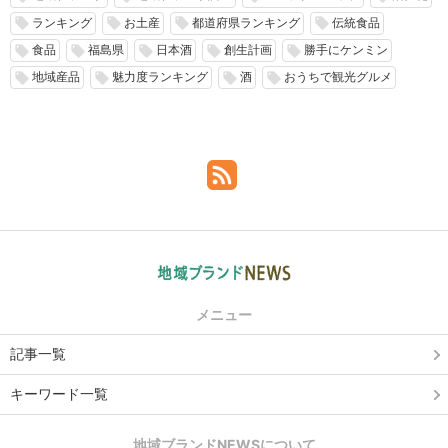
ランキング
お土産
都道府県ランキング
伝統食品
local_offer
local_offer
local_offer
local_offer
食品
福島県
日本酒
創生計画
勝手にケンミン
local_offer
local_offer
local_offer
local_offer
local_offer
地域産品
魅力度ランキング
酒
おうちで観光グルメ
local_offer
local_offer
local_offer
local_offer
メニュー
記事一覧
キーワード一覧
地域ブランドNEWSについて