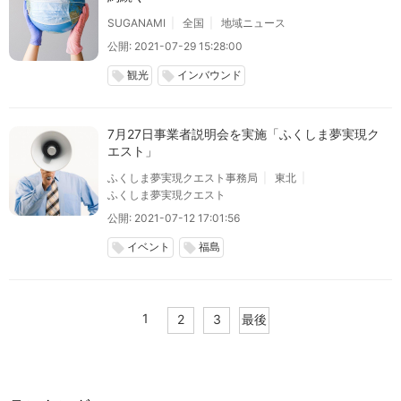
SUGANAMI
全国
地域ニュース
公開: 2021-07-29 15:28:00
観光
インバウンド
local_offer
local_offer
7月27日事業者説明会を実施「ふくしま夢実現ク
エスト」
ふくしま夢実現クエスト事務局
東北
ふくしま夢実現クエスト
公開: 2021-07-12 17:01:56
イベント
福島
local_offer
local_offer
1
2
3
最後