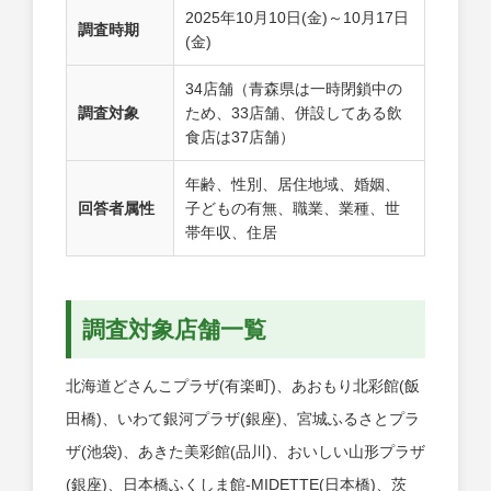
2025年10月10日(金)～10月17日
調査時期
(金)
34店舗（青森県は一時閉鎖中の
調査対象
ため、33店舗、併設してある飲
食店は37店舗）
年齢、性別、居住地域、婚姻、
回答者属性
子どもの有無、職業、業種、世
帯年収、住居
調査対象店舗一覧
北海道どさんこプラザ(有楽町)、あおもり北彩館(飯
田橋)、いわて銀河プラザ(銀座)、宮城ふるさとプラ
ザ(池袋)、あきた美彩館(品川)、おいしい山形プラザ
(銀座)、日本橋ふくしま館-MIDETTE(日本橋)、茨