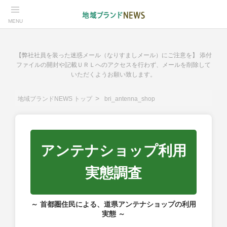
MENU
【弊社社員を装った迷惑メール（なりすましメール）にご注意を】 添付
ファイルの開封や記載ＵＲＬへのアクセスを行わず、メールを削除して
いただくようお願い致します。
地域ブランドNEWS トップ
bri_antenna_shop
アンテナショップ利用
実態調査
～ 首都圏住民による、道県アンテナショップの利用
実態 ～