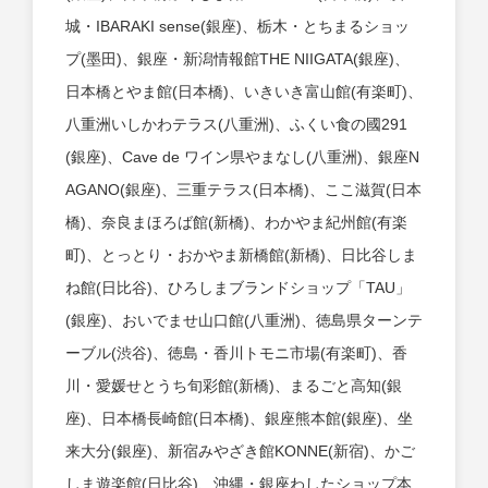
城・IBARAKI sense(銀座)、栃木・とちまるショッ
プ(墨田)、銀座・新潟情報館THE NIIGATA(銀座)、
日本橋とやま館(日本橋)、いきいき富山館(有楽町)、
八重洲いしかわテラス(八重洲)、ふくい食の國291
(銀座)、Cave de ワイン県やまなし(八重洲)、銀座N
AGANO(銀座)、三重テラス(日本橋)、ここ滋賀(日本
橋)、奈良まほろば館(新橋)、わかやま紀州館(有楽
町)、とっとり・おかやま新橋館(新橋)、日比谷しま
ね館(日比谷)、ひろしまブランドショップ「TAU」
(銀座)、おいでませ山口館(八重洲)、徳島県ターンテ
ーブル(渋谷)、徳島・香川トモニ市場(有楽町)、香
川・愛媛せとうち旬彩館(新橋)、まるごと高知(銀
座)、日本橋長崎館(日本橋)、銀座熊本館(銀座)、坐
来大分(銀座)、新宿みやざき館KONNE(新宿)、かご
しま遊楽館(日比谷)、沖縄・銀座わしたショップ本