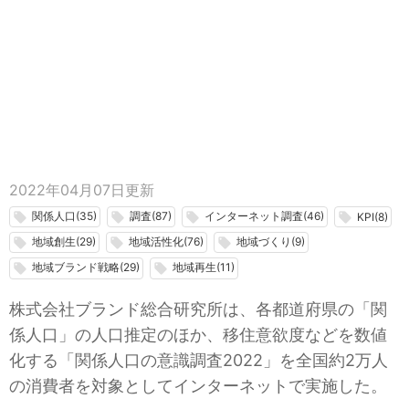
2022年04月07日
更新
関係人口(35)
調査(87)
インターネット調査(46)
local_offer
local_offer
local_offer
local_offer
KPI(8)
地域創生(29)
地域活性化(76)
地域づくり(9)
local_offer
local_offer
local_offer
地域ブランド戦略(29)
地域再生(11)
local_offer
local_offer
株式会社ブランド総合研究所は、各都道府県の「関
係人口」の人口推定のほか、移住意欲度などを数値
化する「関係人口の意識調査2022」を全国約2万人
の消費者を対象としてインターネットで実施した。