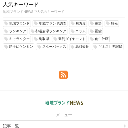
人気キーワード
地域ブランドNEWSで人気のキーワード
地域ブランド
地域ブランド調査
魅力度
長野
観光
local_offer
local_offer
local_offer
local_offer
local_offer
ランキング
都道府県ランキング
コラム
函館
local_offer
local_offer
local_offer
local_offer
キャラクター
鳥取県
週刊ダイヤモンド
創生計画
local_offer
local_offer
local_offer
local_offer
勝手にケンミン
スターバックス
鳥取砂丘
ギネス世界記録
local_offer
local_offer
local_offer
local_offer
メニュー
記事一覧