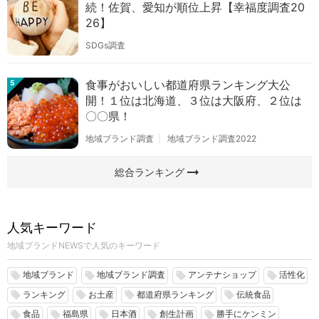
続！佐賀、愛知が順位上昇【幸福度調査20
26】
SDGs調査
食事がおいしい都道府県ランキング大公
5
開！１位は北海道、３位は大阪府、２位は
〇〇県！
地域ブランド調査
地域ブランド調査2022
arrow_right_alt
総合ランキング
人気キーワード
地域ブランドNEWSで人気のキーワード
地域ブランド
地域ブランド調査
アンテナショップ
活性化
local_offer
local_offer
local_offer
local_offer
ランキング
お土産
都道府県ランキング
伝統食品
local_offer
local_offer
local_offer
local_offer
食品
福島県
日本酒
創生計画
勝手にケンミン
local_offer
local_offer
local_offer
local_offer
local_offer