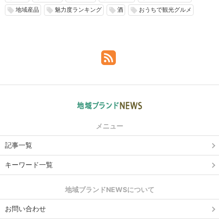
地域産品
魅力度ランキング
酒
おうちで観光グルメ
local_offer
local_offer
local_offer
local_offer
メニュー
記事一覧
キーワード一覧
地域ブランドNEWSについて
お問い合わせ