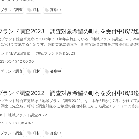
域ブランド調査
町村
募集中
local_offer
local_offer
ブランド調査2023 調査対象希望の町村を受付中(6/2迄
社ブランド総合研究所は2006年より毎年実施している「地域ブランド調査」を、本
月にかけて実施する予定です。調査実施に先立ち、町村で調査対象をご希望の自治体
エントリーの募集をいたします。
ンドNEWS編集部
地域ブランド調査2023
23-05-15 12:00:00
域ブランド調査
町村
募集中
local_offer
local_offer
ブランド調査2022 調査対象希望の町村を受付中(6/3迄
社ブランド総合研究所は「地域ブランド調査2022」を、本年6月から7月にかけて実
。調査に先立ち、町村で調査対象をご希望の自治体様に対して調査エントリーの募集
。
da
地域ブランド調査2022
22-05-16 10:54:47
域ブランド調査
町村
募集中
local_offer
local_offer