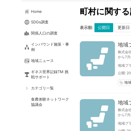
町村に関する
Home
SDGs調査
表示順:
関係人口の調査
地域
インバウンド施策・事
例
株式会
から7
地域ニュース
て調査
地域ブラ
ギネス世界記録TM 挑
公開: 20
戦サポート
地
local_offer
カテゴリ一覧
食農体験ネットワーク
地域
協議会
株式会
から7
て調査
地域ブラ
公開: 20