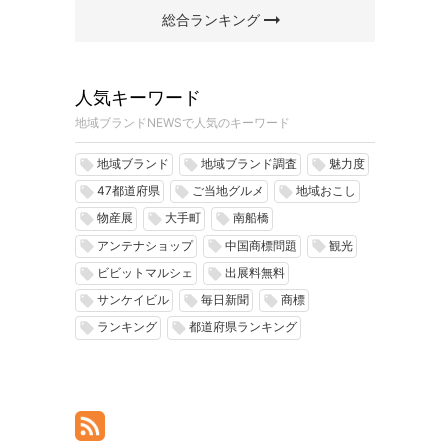
arrow_right_alt
総合ランキング
人気キーワード
地域ブランドNEWSで人気のキーワード
地域ブランド
地域ブランド調査
魅力度
local_offer
local_offer
local_offer
47都道府県
ご当地グルメ
地域おこし
local_offer
local_offer
local_offer
物産展
大手町
南船橋
local_offer
local_offer
local_offer
アンテナショップ
中国商標問題
観光
local_offer
local_offer
local_offer
ビビットマルシェ
出展料無料
local_offer
local_offer
サンケイビル
毎日新聞
商標
local_offer
local_offer
local_offer
ランキング
都道府県ランキング
local_offer
local_offer