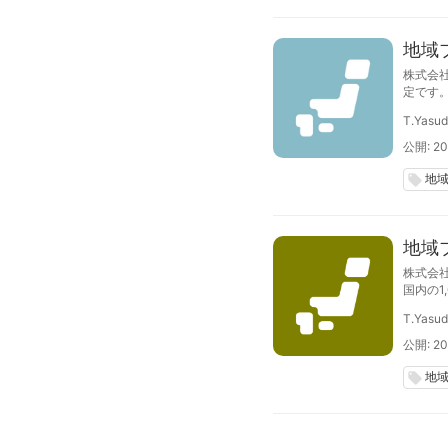
地域
株式会
定です
します
T.Yasu
公開: 20
地
local_offer
地域
株式会
国内の1
ド調査2
T.Yasu
公開: 20
地
local_offer