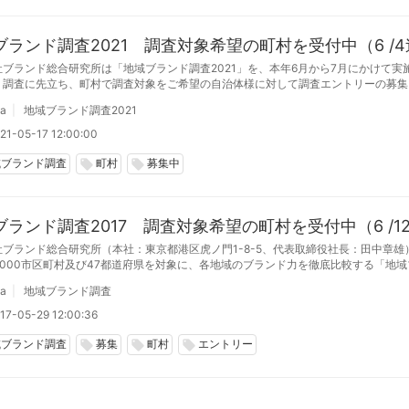
ブランド調査2021 調査対象希望の町村を受付中（6 /
社ブランド総合研究所は「地域ブランド調査2021」を、本年6月から7月にかけて実
。調査に先立ち、町村で調査対象をご希望の自治体様に対して調査エントリーの募集
。
da
地域ブランド調査2021
21-05-17 12:00:00
域ブランド調査
町村
募集中
local_offer
local_offer
ブランド調査2017 調査対象希望の町村を受付中（6 /1
社ブランド総合研究所（本社：東京都港区虎ノ門1-8-5、代表取締役社長：田中章雄
,000市区町村及び47都道府県を対象に、各地域のブランド力を徹底比較する「地
017」を、本年6月から7月にかけて実施いたします。
da
地域ブランド調査
17-05-29 12:00:36
域ブランド調査
募集
町村
エントリー
local_offer
local_offer
local_offer