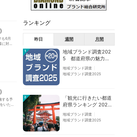
ランキング
)
年も6月
昨日
週間
月間
様に対し
地域ブランド調査202
1
5 都道府県の魅力度
等調査結果
地域ブランド調査
地域ブランド調査2025
)
「観光に行きたい都道
2
施する予
府県ランキング 202
をいた
6」京都は低下、神奈
地域ブランド調査
川上昇
地域ブランド調査2025