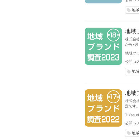
地
local_offer
地域
株式会
から7
て調査
地域ブラ
公開: 20
地
local_offer
地域
株式会
定です
します
T.Yasu
公開: 20
地
local_offer