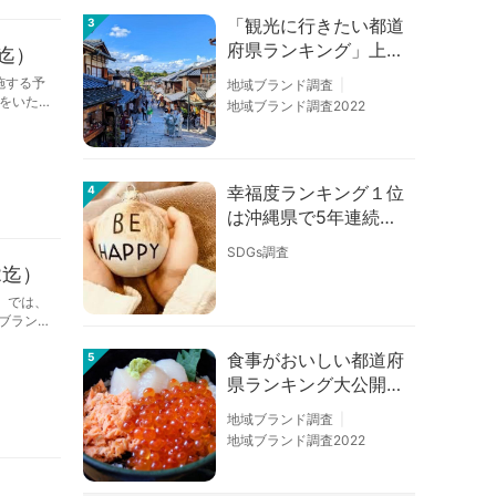
「観光に行きたい都道
3
府県ランキング」上位
4迄）
の順位に変動あり
施する予
地域ブランド調査
をいた
地域ブランド調査2022
幸福度ランキング１位
4
は沖縄県で5年連続！
佐賀、愛知が順位上昇
SDGs調査
【幸福度調査2026】
2迄）
）では、
域ブラン
食事がおいしい都道府
5
県ランキング大公開！
１位は北海道、３位は
地域ブランド調査
大阪府、２位は〇〇
地域ブランド調査2022
県！