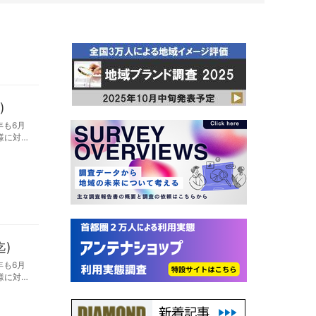
)
年も6月
様に対し
迄)
年も6月
様に対し