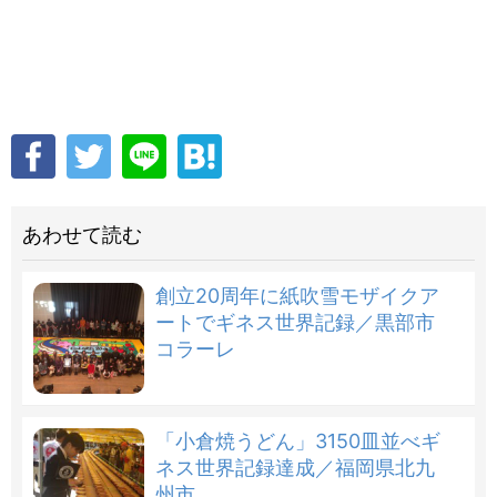
あわせて読む
創立20周年に紙吹雪モザイクア
ートでギネス世界記録／黒部市
コラーレ
「小倉焼うどん」3150皿並べギ
ネス世界記録達成／福岡県北九
州市