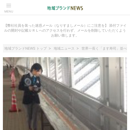
MENU
【弊社社員を装った迷惑メール（なりすましメール）にご注意を】 添付ファイ
ルの開封や記載ＵＲＬへのアクセスを行わず、メールを削除していただくよう
お願い致します。
地域ブランドNEWS トップ
地域ニュース
世界一長く「ます寿司」並べ