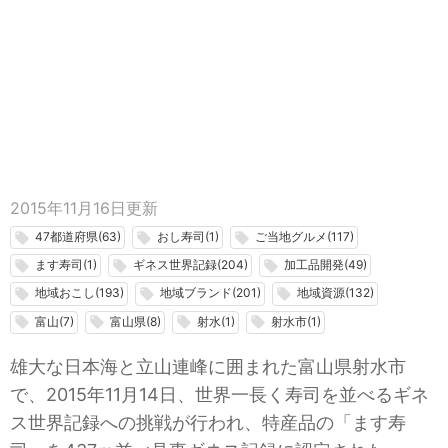
2015年11月16日
更新
47都道府県(63)
おし寿司(1)
ご当地グルメ(117)
local_offer
local_offer
local_offer
ます寿司(1)
ギネス世界記録(204)
加工品開発(49)
local_offer
local_offer
local_offer
地域おこし(193)
地域ブランド(201)
地域資源(132)
local_offer
local_offer
local_offer
富山(7)
富山県(8)
射水(1)
射水市(1)
local_offer
local_offer
local_offer
local_offer
雄大な日本海と立山連峰に囲まれた富山県射水市
で、2015年11月14日、世界一長く寿司を並べるギネ
ス世界記録への挑戦が行われ、特産品の「ます寿