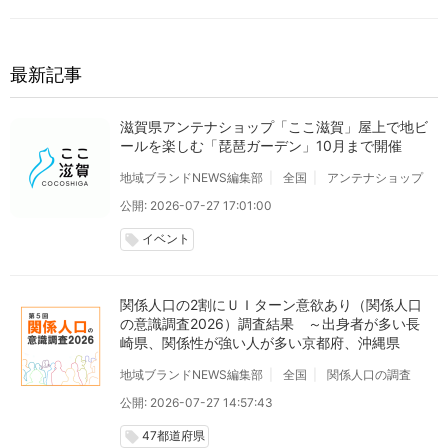
最新記事
滋賀県アンテナショップ「ここ滋賀」屋上で地ビ
ールを楽しむ「琵琶ガーデン」10月まで開催
地域ブランドNEWS編集部
全国
アンテナショップ
公開: 2026-07-27 17:01:00
イベント
local_offer
関係人口の2割にＵＩターン意欲あり（関係人口
の意識調査2026）調査結果 ～出身者が多い長
崎県、関係性が強い人が多い京都府、沖縄県
地域ブランドNEWS編集部
全国
関係人口の調査
公開: 2026-07-27 14:57:43
47都道府県
local_offer