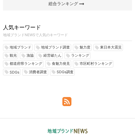
arrow_right_alt
総合ランキング
人気キーワード
地域ブランドNEWSで人気のキーワード
地域ブランド
地域ブランド調査
魅力度
東日本大震災
local_offer
local_offer
local_offer
local_offer
観光
漁協
経営破たん
ランキング
local_offer
local_offer
local_offer
local_offer
都道府県ランキング
食魅力発見
市区町村ランキング
local_offer
local_offer
local_offer
消費者調査
SDGs調査
local_offer
local_offer
local_offer
SDGs