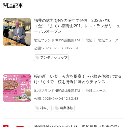
関連記事
福井の魅力をNYの感性で発信 2026/7/10
（金）「ふくい南青山291」レストランがリニュ
ーアルオープン
地域ブランドNEWS編集部TM
北陸
地域ニュース
公開: 2026-07-06 08:27:09
アンテナショップ
local_offer
桜の新しい楽しみ方を提案！〜花摘み体験と塩漬
けづくりで、桜を身近に味わうチャンス
地域ブランドNEWS編集部TM
地域ニュース
公開: 2026-04-04 12:33:43
神奈川
農業体験
local_offer
local_offer
地域活性化のための人材、追加募集（5/末締切）