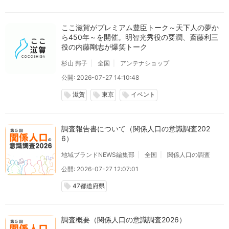
ここ滋賀がプレミアム豊臣トーク～天下人の夢か
ら450年～を開催。明智光秀役の要潤、斎藤利三
役の内藤剛志が爆笑トーク
杉山 邦子
全国
アンテナショップ
公開: 2026-07-27 14:10:48
滋賀
東京
イベント
local_offer
local_offer
local_offer
調査報告書について（関係人口の意識調査202
6）
地域ブランドNEWS編集部
全国
関係人口の調査
公開: 2026-07-27 12:07:01
47都道府県
local_offer
調査概要（関係人口の意識調査2026）