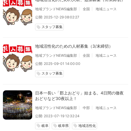
地域ブランドNEWS編集部
全国
地域ニュース
公開: 2025-12-29 08:02:27
スタッフ募集
local_offer
地域活性化のための人材募集（3/末締切）
地域ブランドNEWS編集部
全国
地域ニュース
公開: 2025-09-01 14:00:00
スタッフ募集
local_offer
日本一長い「郡上おどり」始まる。4日間の徹夜
おどりなど30夜以上！
地域ブランドNEWS編集部
中部
地域ニュース
公開: 2023-07-19 12:32:24
岐阜
岐阜県
地域活性化
local_offer
local_offer
local_offer