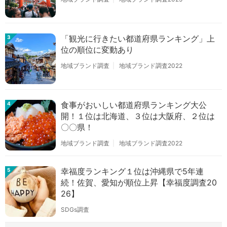
「観光に行きたい都道府県ランキング」上
3
位の順位に変動あり
地域ブランド調査
地域ブランド調査2022
食事がおいしい都道府県ランキング大公
4
開！１位は北海道、３位は大阪府、２位は
〇〇県！
地域ブランド調査
地域ブランド調査2022
幸福度ランキング１位は沖縄県で5年連
5
続！佐賀、愛知が順位上昇【幸福度調査20
26】
SDGs調査