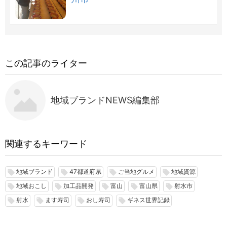
この記事のライター
地域ブランドNEWS編集部
関連するキーワード
地域ブランド
47都道府県
ご当地グルメ
地域資源
local_offer
local_offer
local_offer
local_offer
地域おこし
加工品開発
富山
富山県
射水市
local_offer
local_offer
local_offer
local_offer
local_offer
射水
ます寿司
おし寿司
ギネス世界記録
local_offer
local_offer
local_offer
local_offer