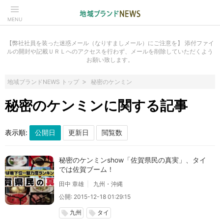
MENU
【弊社社員を装った迷惑メール（なりすましメール）にご注意を】 添付ファイ
ルの開封や記載ＵＲＬへのアクセスを行わず、メールを削除していただくよう
お願い致します。
地域ブランドNEWS トップ
秘密のケンミン
秘密のケンミンに関する記事
表示順:
秘密のケンミンshow「佐賀県民の真実」、タイ
では佐賀ブーム！
田中 章雄
九州・沖縄
公開: 2015-12-18 01:29:15
九州
タイ
local_offer
local_offer