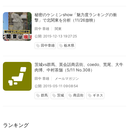
秘密のケンミンshow「魅力度ランキングの衝
撃」で北関東を分析（11/26放映）
田中 章雄
関東
公開: 2015-12-13 19:27:25
田中章雄
栃木県
local_offer
local_offer
茨城vs群馬、英会話商店街、coedo、荒尾、大牛
肉博、中村茶舗（5/11 No.308）
田中 章雄
メールマガジン
公開: 2015-05-11 09:08:54
群馬
茨城
商店街
ギネス
local_offer
local_offer
local_offer
local_offer
ランキング