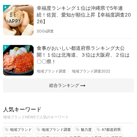
幸福度ランキング１位は沖縄県で5年連
4
続！佐賀、愛知が順位上昇【幸福度調査20
26】
SDGs調査
食事がおいしい都道府県ランキング大公
5
開！１位は北海道、３位は大阪府、２位は
〇〇県！
地域ブランド調査
地域ブランド調査2022
arrow_right_alt
総合ランキング
人気キーワード
地域ブランドNEWSで人気のキーワード
地域ブランド
地域ブランド調査
魅力度
47都道府県
local_offer
local_offer
local_offer
local_offer