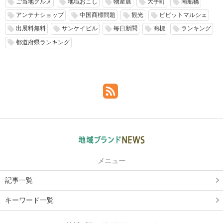
ご当地グルメ
地域おこし
物産展
大手町
南船橋
local_offer
local_offer
local_offer
local_offer
local_offer
アンテナショップ
中国商標問題
観光
ビビットマルシェ
local_offer
local_offer
local_offer
local_offer
出展料無料
サンケイビル
毎日新聞
商標
ランキング
local_offer
local_offer
local_offer
local_offer
local_offer
都道府県ランキング
local_offer
メニュー
記事一覧
キーワード一覧