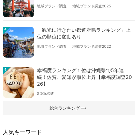
地域ブランド調査
地域ブランド調査2025
「観光に行きたい都道府県ランキング」上
4
位の順位に変動あり
地域ブランド調査
地域ブランド調査2022
幸福度ランキング１位は沖縄県で5年連
5
続！佐賀、愛知が順位上昇【幸福度調査20
26】
SDGs調査
arrow_right_alt
総合ランキング
人気キーワード