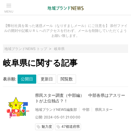
MENU
【弊社社員を装った迷惑メール（なりすましメール）にご注意を】 添付ファイ
ルの開封や記載ＵＲＬへのアクセスを行わず、メールを削除していただくよう
お願い致します。
地域ブランドNEWS トップ
岐阜県
岐阜県に関する記事
表示順:
県民スター調査（中部編） 中部各県はアスリー
トが上位独占？！
地域ブランドNEWS編集部
中部
県民スター
公開: 2024-05-01 21:00:00
魅力度
47都道府県
local_offer
local_offer