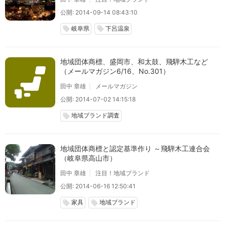
公開: 2014-09-14 08:43:10
岐阜県
下呂温泉
local_offer
local_offer
地域団体商標、盛岡市、和太鼓、飛騨木工など
（メールマガジン6/16、No.301）
田中 章雄
メールマガジン
公開: 2014-07-02 14:15:18
地域ブランド調査
local_offer
地域団体商標と認定基準作り ～飛騨木工連合会
（岐阜県高山市）
田中 章雄
注目！地域ブランド
公開: 2014-06-16 12:50:41
家具
地域ブランド
local_offer
local_offer