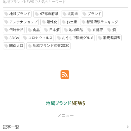
地域ブランドNEWSで人気のキーワード
地域ブランド
47都道府県
北海道
ブランド
local_offer
local_offer
local_offer
local_offer
アンテナショップ
活性化
お土産
都道府県ランキング
local_offer
local_offer
local_offer
local_offer
伝統食品
食品
日本酒
地域産品
京都府
酒
local_offer
local_offer
local_offer
local_offer
local_offer
local_offer
コロナウィルス
おうちで観光グルメ
消費者調査
local_offer
local_offer
local_offer
local_offer
SDGs
関係人口
地域ブランド調査2020
local_offer
local_offer
メニュー
記事一覧