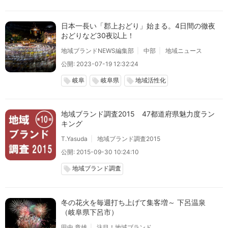
日本一長い「郡上おどり」始まる。4日間の徹夜
おどりなど30夜以上！
地域ブランドNEWS編集部
中部
地域ニュース
公開: 2023-07-19 12:32:24
岐阜
岐阜県
地域活性化
local_offer
local_offer
local_offer
地域ブランド調査2015 47都道府県魅力度ラン
キング
T.Yasuda
地域ブランド調査2015
公開: 2015-09-30 10:24:10
地域ブランド調査
local_offer
冬の花火を毎週打ち上げて集客増～ 下呂温泉
（岐阜県下呂市）
田中 章雄
注目！地域ブランド