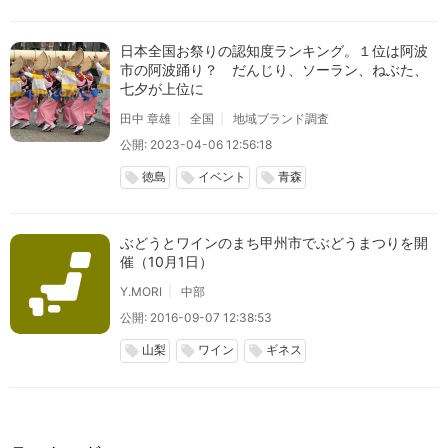
日本全国お祭りの認知度ランキング。１位は阿波
市の阿波踊り？ だんじり、ソーラン、ねぶた、
七夕が上位に
田中 章雄
全国
地域ブランド調査
公開: 2023-04-06 12:56:18
徳島
イベント
青森
local_offer
local_offer
local_offer
ぶどうとワインのまち甲州市でぶどうまつりを開
催（10月1日）
Y.MORI
中部
公開: 2016-09-07 12:38:53
山梨
ワイン
ギネス
local_offer
local_offer
local_offer