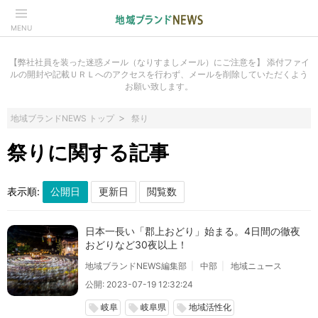
MENU
【弊社社員を装った迷惑メール（なりすましメール）にご注意を】 添付ファイ
ルの開封や記載ＵＲＬへのアクセスを行わず、メールを削除していただくよう
お願い致します。
地域ブランドNEWS トップ
祭り
祭りに関する記事
表示順:
日本一長い「郡上おどり」始まる。4日間の徹夜
おどりなど30夜以上！
地域ブランドNEWS編集部
中部
地域ニュース
公開: 2023-07-19 12:32:24
岐阜
岐阜県
地域活性化
local_offer
local_offer
local_offer