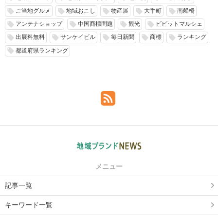
ご当地グルメ
地域おこし
物産展
大手町
南船橋
local_offer
local_offer
local_offer
local_offer
local_offer
アンテナショップ
中国商標問題
観光
ビビットマルシェ
local_offer
local_offer
local_offer
local_offer
出展料無料
サンケイビル
毎日新聞
商標
ランキング
local_offer
local_offer
local_offer
local_offer
local_offer
都道府県ランキング
local_offer
メニュー
記事一覧
キーワード一覧