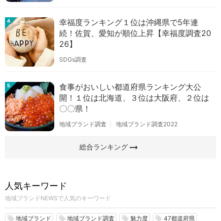
幸福度ランキング１位は沖縄県で5年連
4
続！佐賀、愛知が順位上昇【幸福度調査20
26】
SDGs調査
食事がおいしい都道府県ランキング大公
5
開！１位は北海道、３位は大阪府、２位は
〇〇県！
地域ブランド調査
地域ブランド調査2022
arrow_right_alt
総合ランキング
人気キーワード
地域ブランドNEWSで人気のキーワード
地域ブランド
地域ブランド調査
魅力度
47都道府県
local_offer
local_offer
local_offer
local_offer