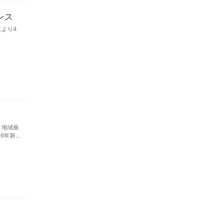
ンス
より4
、地域振
6年新