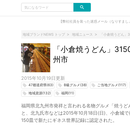
【弊社社員を装った迷惑メール（なりすまし
地域ブランドNEWS トップ
地域ニュース
「小倉焼うどん」3
「小倉焼うどん」31
州市
2015年10月19日
更新
47都道府県(63)
B級グルメ(38)
ご当地グルメ(117)
local_offer
local_offer
local_offer
地域資源(132)
福岡(11)
local_offer
local_offer
福岡県北九州市発祥と言われる名物グルメ「焼うど
と、北九氏市などは2015年10月18日(日)、小
150皿で新たにギネス世界記録に認定された。