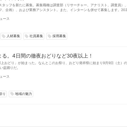
スタッフを新たに募集。募集職種は調査部（リサーチャー、アナリスト、調査員）
フ、企画）、および業務アシスタント。また、インターンも併せて募集します。202
日締切。募集数は若干名。
ュース
人材募集
社員募集
採用募集
local_offer
local_offer
local_offer
る。4日間の徹夜おどりなど30夜以上！
郡上おどり」が始まった。なんとこのお祭り、おどり発祥祭に始まり9月9日（土）
長い盆踊りだ。
ュース
祭り
地域の魅力
local_offer