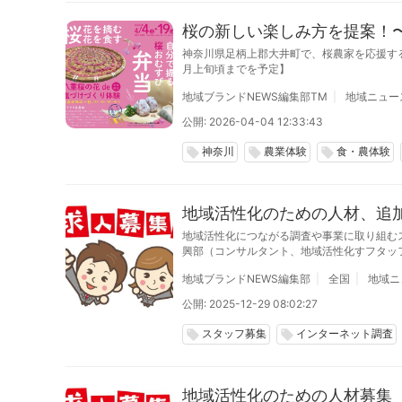
桜の新しい楽しみ方を提案！
神奈川県足柄上郡大井町で、桜農家を応援す
月上旬頃までを予定】
地域ブランドNEWS編集部TM
地域ニュー
公開: 2026-04-04 12:33:43
神奈川
農業体験
食・農体験
local_offer
local_offer
local_offer
地域活性化のための人材、追加
地域活性化につながる調査や事業に取り組む
興部（コンサルタント、地域活性化すフタッ
卒、第二新卒、中途採用で、2026年5月末
地域ブランドNEWS編集部
全国
地域ニ
公開: 2025-12-29 08:02:27
スタッフ募集
インターネット調査
local_offer
local_offer
地域活性化のための人材募集（