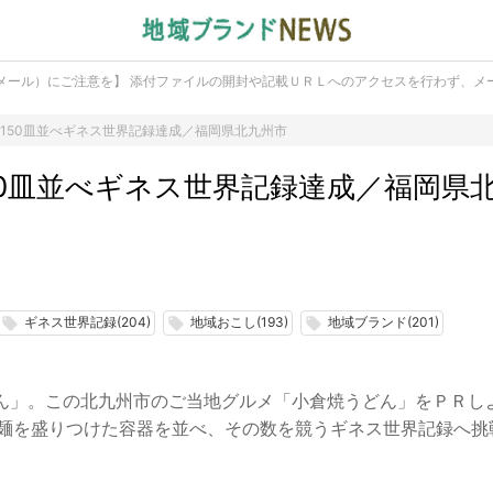
メール）にご注意を】 添付ファイルの開封や記載ＵＲＬへのアクセスを行わず、メ
150皿並べギネス世界記録達成／福岡県北九州市
50皿並べギネス世界記録達成／福岡県
ギネス世界記録(204)
地域おこし(193)
地域ブランド(201)
local_offer
local_offer
local_offer
ん」。この北九州市のご当地グルメ「小倉焼うどん」をＰＲし
倉城で麺を盛りつけた容器を並べ、その数を競うギネス世界記録へ挑