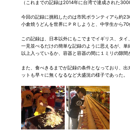
（これまでの記録は2014年に台湾で達成された300
今回の記録に挑戦したのは市民ボランティアら約23
小倉焼うどんを世界にＰＲしようと、中学生から7
この記録は、日本以外にもこでまでイギリス、タイ
一見並べるだけの簡単な記録のように思えるが、単純
以上入っているか、容器と容器の間に１ミリの隙間
また、食べきるまでが記録の条件となっており、出来
ットも早々に無くなるなど大盛況の様子であった。