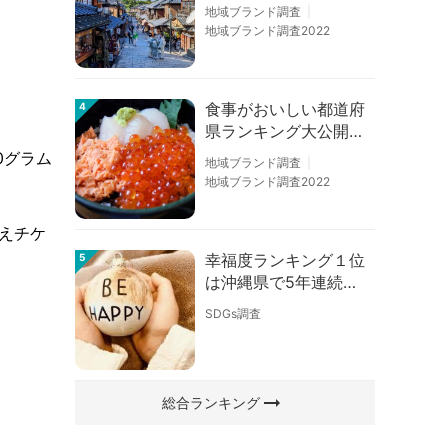
の順位に変動あり
地域ブランド調査
地域ブランド調査2022
食事がおいしい都道府
4
県ランキング大公開！
。
１位は北海道、３位は
0グラム
地域ブランド調査
大阪府、２位は〇〇
地域ブランド調査2022
県！
えチケ
幸福度ランキング１位
5
は沖縄県で5年連続！
佐賀、愛知が順位上昇
SDGs調査
【幸福度調査2026】
arrow_right_alt
総合ランキング