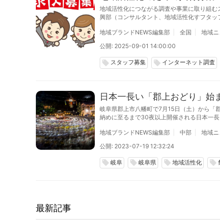
地域活性化につながる調査や事業に取り組む
興部（コンサルタント、地域活性化すフタッ
卒、第二新卒、中途採用で、2026年3月末
地域ブランドNEWS編集部
全国
地域ニ
公開: 2025-09-01 14:00:00
スタッフ募集
インターネット調査
local_offer
local_offer
日本一長い「郡上おどり」始ま
岐阜県郡上市八幡町で7月15日（土）から「
納めに至るまで30夜以上開催される日本一
地域ブランドNEWS編集部
中部
地域ニ
公開: 2023-07-19 12:32:24
岐阜
岐阜県
地域活性化
local_offer
local_offer
local_offer
local_offer
最新記事