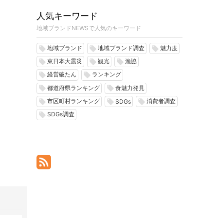
人気キーワード
地域ブランドNEWSで人気のキーワード
地域ブランド
地域ブランド調査
魅力度
local_offer
local_offer
local_offer
東日本大震災
観光
漁協
local_offer
local_offer
local_offer
経営破たん
ランキング
local_offer
local_offer
都道府県ランキング
食魅力発見
local_offer
local_offer
市区町村ランキング
消費者調査
local_offer
local_offer
local_offer
SDGs
SDGs調査
local_offer