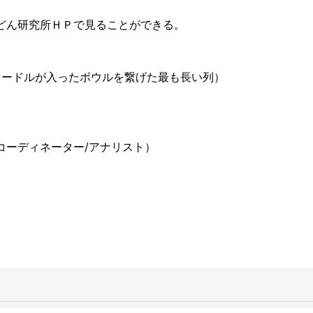
どん研究所ＨＰで見ることができる。
odles」（ヌードルが入ったボウルを繋げた最も長い列）
コーディネーター/アナリスト）