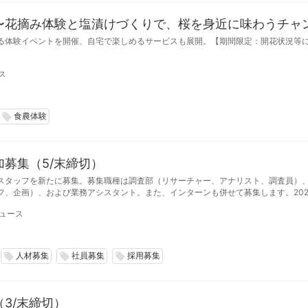
〜花摘み体験と塩漬けづくりで、桜を身近に味わうチャ
る体験イベントを開催、自宅で楽しめるサービスも展開。【期間限定：開花状況等に
ス
食農体験
local_offer
募集（5/末締切）
スタッフを新たに募集。募集職種は調査部（リサーチャー、アナリスト、調査員）
フ、企画）、および業務アシスタント。また、インターンも併せて募集します。202
日締切。募集数は若干名。
ュース
人材募集
社員募集
採用募集
local_offer
local_offer
local_offer
3/末締切）