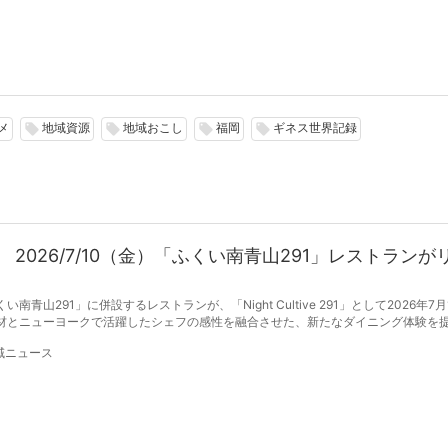
メ
地域資源
地域おこし
福岡
ギネス世界記録
local_offer
local_offer
local_offer
local_offer
2026/7/10（金）「ふくい南青山291」レストランが
山291」に併設するレストランが、「Night Cultive 291」として2026年7月
材とニューヨークで活躍したシェフの感性を融合させた、新たなダイニング体験を
域ニュース