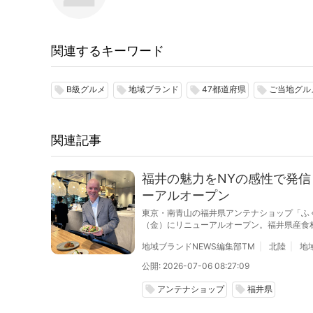
関連するキーワード
B級グルメ
地域ブランド
47都道府県
ご当地グル
local_offer
local_offer
local_offer
local_offer
関連記事
福井の魅力をNYの感性で発信 
ーアルオープン
東京・南青山の福井県アンテナショップ「ふくい南青
（金）にリニューアルオープン。福井県産食
る。
地域ブランドNEWS編集部TM
北陸
地
公開: 2026-07-06 08:27:09
アンテナショップ
福井県
local_offer
local_offer