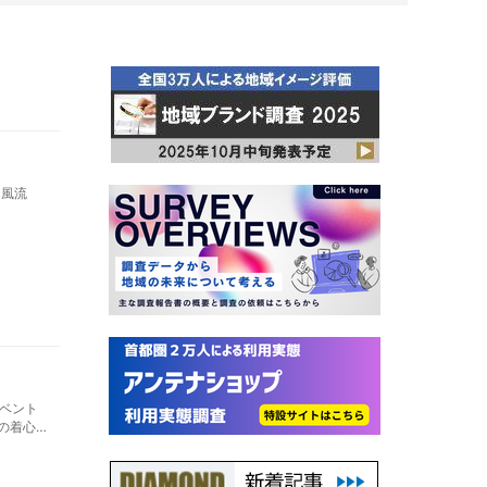
「風流
ベント
紬の着心地
ルス・ロ