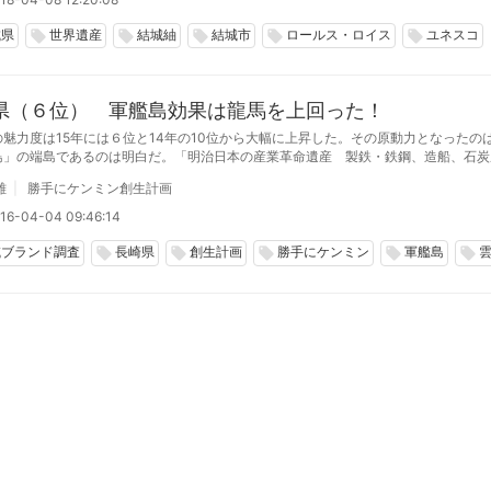
城県
世界遺産
結城紬
結城市
ロールス・ロイス
ユネスコ
local_offer
local_offer
local_offer
local_offer
local_offer
県（６位） 軍艦島効果は龍馬を上回った！
の魅力度は15年には６位と14年の10位から大幅に上昇した。その原動力となったの
島」の端島であるのは明白だ。「明治日本の産業革命遺産 製鉄・鉄鋼、造船、石炭
遺産に登録されたが、そのシンボル的な存在になっている。「軍艦島上陸・周遊ツア
雄
勝手にケンミン創生計画
席の人気となっている。
16-04-04 09:46:14
域ブランド調査
長崎県
創生計画
勝手にケンミン
軍艦島
local_offer
local_offer
local_offer
local_offer
local_offer