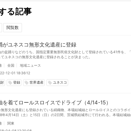
する記事
踊がユネスコ無形文化遺産に登録
地の盆踊りなどのうち、国指定重要無形民俗文化財として登録されている41件を、
してユネスコの無形文化遺産に登録されることが決まった。
雄
全国
地域ニュース
22-12-01 18:36:12
化財
登録
世界遺産
ユネスコ
local_offer
local_offer
local_offer
紬を着てロールスロイスでドライブ（4/14-15）
コ無形文化遺産にも登録されている絹織物、本場結城紬とロールロイスとのコラボイ
18年4月14日（土）と15日（日）の2日間、茨城県結城市にて行われる。本場結城
てもらいながら、10年を超える歴史の中で常に最高峰に君臨する自動車界の雄ロー
雄
関東
ドライブをする
18-04-08 12:20:08