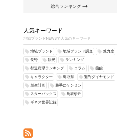
arrow_right_alt
総合ランキング
人気キーワード
地域ブランドNEWSで人気のキーワード
地域ブランド
地域ブランド調査
魅力度
local_offer
local_offer
local_offer
長野
観光
ランキング
local_offer
local_offer
local_offer
都道府県ランキング
コラム
函館
local_offer
local_offer
local_offer
キャラクター
鳥取県
週刊ダイヤモンド
local_offer
local_offer
local_offer
創生計画
勝手にケンミン
local_offer
local_offer
スターバックス
鳥取砂丘
local_offer
local_offer
ギネス世界記録
local_offer