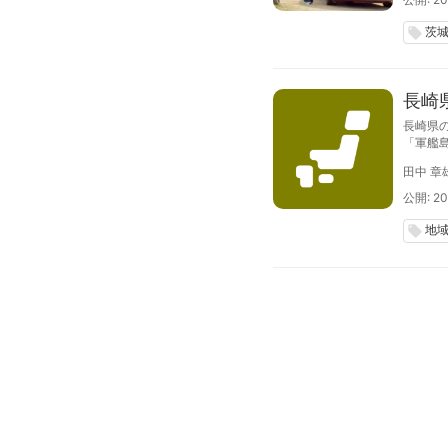
茨
local_offer
長崎
長崎県
「軍艦
が世界
田中 章
毎回満
公開: 20
地
local_offer