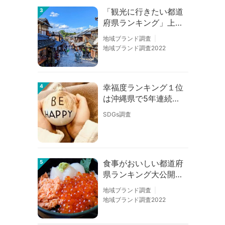
「観光に行きたい都道
3
府県ランキング」上位
の順位に変動あり
地域ブランド調査
地域ブランド調査2022
幸福度ランキング１位
4
は沖縄県で5年連続！
佐賀、愛知が順位上昇
SDGs調査
【幸福度調査2026】
食事がおいしい都道府
5
県ランキング大公開！
１位は北海道、３位は
地域ブランド調査
大阪府、２位は〇〇
地域ブランド調査2022
県！