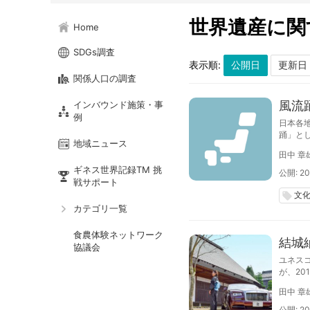
世界遺産に関
Home
SDGs調査
表示順:
関係人口の調査
風流
インバウンド施策・事
例
日本各
踊」と
地域ニュース
田中 章
ギネス世界記録TM 挑
公開: 20
戦サポート
文
local_offer
カテゴリ一覧
食農体験ネットワーク
結城
協議会
ユネス
が、20
を感じ
田中 章
イスで
公開: 20