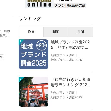
ランキング
は、通称
昨日
週間
月間
産業」
ー」は
地域ブランド調査202
1
5 都道府県の魅力度
等調査結果
地域ブランド調査
雲仙
地域ブランド調査2025
「観光に行きたい都道
2
府県ランキング 202
6」京都は低下、神奈
地域ブランド調査
川上昇
地域ブランド調査2025