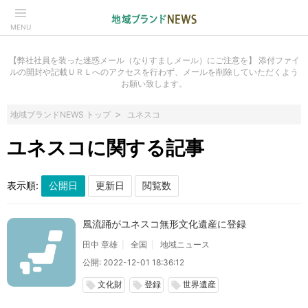
MENU
【弊社社員を装った迷惑メール（なりすましメール）にご注意を】 添付ファイ
ルの開封や記載ＵＲＬへのアクセスを行わず、メールを削除していただくよう
お願い致します。
地域ブランドNEWS トップ
ユネスコ
ユネスコに関する記事
表示順:
風流踊がユネスコ無形文化遺産に登録
田中 章雄
全国
地域ニュース
公開: 2022-12-01 18:36:12
文化財
登録
世界遺産
local_offer
local_offer
local_offer