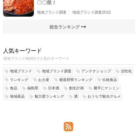
〇〇県！
地域ブランド調査
地域ブランド調査2022
arrow_right_alt
総合ランキング
人気キーワード
地域ブランドNEWSで人気のキーワード
地域ブランド
地域ブランド調査
アンテナショップ
活性化
local_offer
local_offer
local_offer
local_offer
ランキング
お土産
都道府県ランキング
伝統食品
local_offer
local_offer
local_offer
local_offer
食品
福島県
日本酒
創生計画
勝手にケンミン
local_offer
local_offer
local_offer
local_offer
local_offer
地域産品
魅力度ランキング
酒
おうちで観光グルメ
local_offer
local_offer
local_offer
local_offer