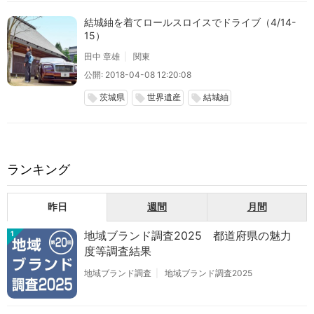
結城紬を着てロールスロイスでドライブ（4/14-
15）
田中 章雄
関東
公開: 2018-04-08 12:20:08
茨城県
世界遺産
結城紬
local_offer
local_offer
local_offer
ランキング
昨日
週間
月間
地域ブランド調査2025 都道府県の魅力
1
度等調査結果
地域ブランド調査
地域ブランド調査2025