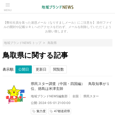
MENU
【弊社社員を装った迷惑メール（なりすましメール）にご注意を】 添付ファイ
ルの開封や記載ＵＲＬへのアクセスを行わず、メールを削除していただくよう
お願い致します。
地域ブランドNEWS トップ
鳥取県
鳥取県に関する記事
表示順:
県民スター調査（中国・四国編） 鳥取知事が１
位、徳島は米津玄師
地域ブランドNEWS編集部
全国
県民スター
公開: 2024-05-01 21:00:00
魅力度
47都道府県
local_offer
local_offer