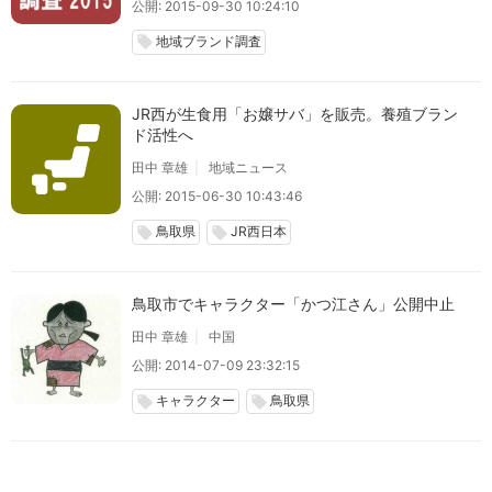
公開: 2015-09-30 10:24:10
地域ブランド調査
local_offer
JR西が生食用「お嬢サバ」を販売。養殖ブラン
ド活性へ
田中 章雄
地域ニュース
公開: 2015-06-30 10:43:46
鳥取県
JR西日本
local_offer
local_offer
鳥取市でキャラクター「かつ江さん」公開中止
田中 章雄
中国
公開: 2014-07-09 23:32:15
キャラクター
鳥取県
local_offer
local_offer