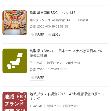
鳥取県日南町SDGｓへの挑戦
地域ブランドNEWS編集部TM
SDGs調査
公開: 2020-03-19 08:53:58
鳥取県
local_offer
local_offer
SDGs
鳥取県（38位） 日本一のスナバは東日本での
認知に課題
田中 章雄
勝手にケンミン創生計画
公開: 2016-04-26 09:51:05
鳥取県
local_offer
地域ブランド調査2015 47都道府県魅力度ラン
キング
T.Yasuda
地域ブランド調査2015