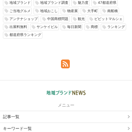
地域ブランド
地域ブランド調査
魅力度
47都道府県
local_offer
local_offer
local_offer
local_offer
ご当地グルメ
地域おこし
物産展
大手町
南船橋
local_offer
local_offer
local_offer
local_offer
local_offer
アンテナショップ
中国商標問題
観光
ビビットマルシェ
local_offer
local_offer
local_offer
local_offer
出展料無料
サンケイビル
毎日新聞
商標
ランキング
local_offer
local_offer
local_offer
local_offer
local_offer
都道府県ランキング
local_offer
メニュー
記事一覧
キーワード一覧