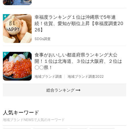
幸福度ランキング１位は沖縄県で5年連
4
続！佐賀、愛知が順位上昇【幸福度調査20
26】
SDGs調査
食事がおいしい都道府県ランキング大公
5
開！１位は北海道、３位は大阪府、２位は
〇〇県！
地域ブランド調査
地域ブランド調査2022
arrow_right_alt
総合ランキング
人気キーワード
地域ブランドNEWSで人気のキーワード