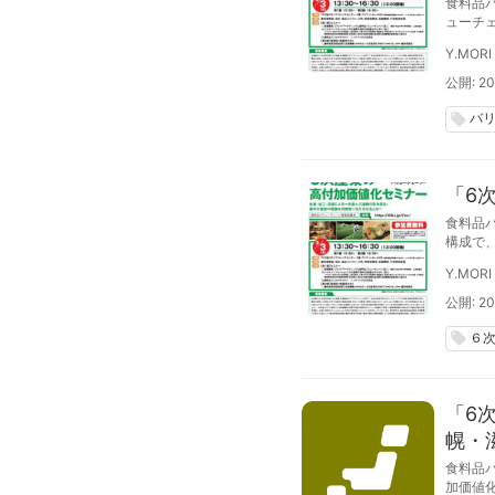
食料品
ューチ
師が講
Y.MORI
バリュ
公開: 20
バ
local_offer
「6
食料品
構成で
賀。い
Y.MORI
ェーン
公開: 201
６
local_offer
「6
幌・
食料品
加価値