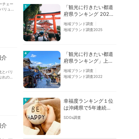
ーチェー
「観光に行きたい都道
3
バリュ
府県ランキング 202
6」京都は低下、神奈
地域ブランド調査
川上昇
地域ブランド調査2025
「観光に行きたい都道
4
紹介
府県ランキング」上位
の順位に変動あり
地域ブランド調査
化とバリ
地域ブランド調査2022
ぶれの講
化～食の
幸福度ランキング１位
5
は沖縄県で5年連続！
佐賀、愛知が順位上昇
SDGs調査
【幸福度調査2026】
紹介