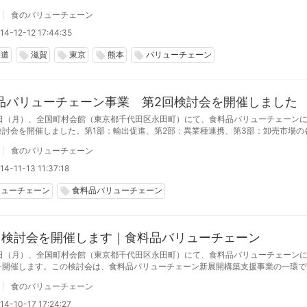
ーバル・ビジネス研究科教授の上原征彦氏に基調講演連携の在り方や出資・融資のご
食のバリューチェーン
に対応します。参加費は無料
14-12-12 17:44:35
海道
滋賀
東京
熊本
バリューチェーン
local_offer
local_offer
local_offer
local_offer
品バリューチェーン事業 第2回検討会を開催しました
10日（月）、全国町村会館（東京都千代田区永田町）にて、食料品バリューチェーン
検討会を開催しました。第1部：輸出促進、第2部：異業種連携、第3部：卸売市場の
れ、専門家と一般参加者との間で活発な意見交換が行われました。第３回検討会は11
食のバリューチェーン
を予定。新たな
4-11-13 11:37:18
リューチェーン
食料品バリューチェーン
local_offer
回検討会を開催します｜食料品バリューチェーン
10日（月）、全国町村会館（東京都千代田区永田町）にて、食料品バリューチェーン
を開催します。この検討会は、食料品バリューチェーン新展開構築支援事業の一環で
で全3回の予定。第2回となる今回は、新たなゲストスピーカーを迎え、実際の食料
食のバリューチェーン
通場面における連携の在り
14-10-17 17:24:27