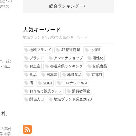
化とバリ
arrow_right_alt
総合ランキング
ぶれの講
化～食の
人気キーワード
地域ブランドNEWSで人気のキーワード
地域ブランド
47都道府県
北海道
local_offer
local_offer
local_offer
ブランド
アンテナショップ
活性化
local_offer
local_offer
local_offer
す。2部
・滋
お土産
都道府県ランキング
伝統食品
local_offer
local_offer
local_offer
リューチ
食品
日本酒
地域産品
京都府
local_offer
local_offer
local_offer
local_offer
酒
コロナウィルス
local_offer
local_offer
local_offer
SDGs
おうちで観光グルメ
消費者調査
local_offer
local_offer
関係人口
地域ブランド調査2020
local_offer
local_offer
・札
業の高付
学大学