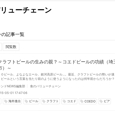
バリューチェーン
ンの記事一覧
クラフトビールの生みの親？～コエドビールの功績（埼
市）～
ＤＯビール、よなよなエール、銀河高原ビール…。最近、クラフトビールの勢いが凄
トビールという言葉を当たり前のように使うようになったのは何年前からだろうか？
ビール誕生の立役者として、コエドブルワリー朝霧社長を取材した。
ンドNEWS編集部
食のバリューチェーン
15-05-01 17:47:06
出
海外進出
ビール
クラフト
コエド
ビア
local_offer
local_offer
local_offer
local_offer
local_offer
local_offer
COEDO