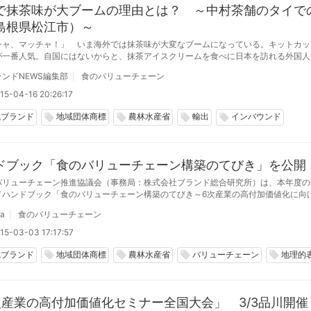
で抹茶味が大ブームの理由とは？ ～中村茶舗のタイで
島根県松江市）～
チャ、マッチャ！」 いま海外では抹茶味が大変なブームになっている。キットカッ
が一番人気。自国にはないからと、抹茶アイスクリームを食べに日本を訪れる外国人
という。海外での抹茶味ブームの立役者が、島根県の小さなお茶屋さんという説があ
ンドNEWS編集部
食のバリューチェーン
なたは信じるだろうか？
15-04-16 20:26:17
域ブランド
地域団体商標
農林水産省
輸出
インバウンド
local_offer
local_offer
local_offer
local_offer
ドブック「食のバリューチェーン構築のてびき」を公開
バリューチェーン推進協議会（事務局：株式会社ブランド総合研究所）は、本年度の
てハンドブック「食のバリューチェーン構築のてびき～6次産業の高付加価値化に向
いたしました。
da
食のバリューチェーン
15-03-03 17:17:57
域ブランド
地域団体商標
農林水産省
バリューチェーン
地理的
local_offer
local_offer
local_offer
local_offer
次産業の高付加価値化セミナー全国大会」 3/3品川開催