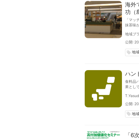
海外
功（
「マッ
抹茶味
もいる
地域ブラ
あ、あ
公開: 20
地
local_offer
ハン
食料品
果とし
を作成
T.Yasu
公開: 20
地
local_offer
「6