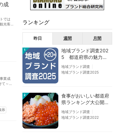
の成
トでは
ランキング
観光客
る。さ
昨日
週間
月間
地域ブランド調査202
1
5 都道府県の魅力度
等調査結果
地域ブランド調査
地域ブランド調査2025
事業成
けて～」
食事がおいしい都道府
2
県ランキング大公開！
１位は北海道、３位は
表示
地域ブランド調査
大阪府、２位は〇〇
地域ブランド調査2022
県！