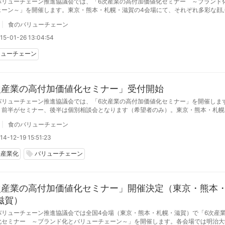
バリューチェーン推進協議会では、「6次産業の高付加価値化セミナー ～ブランド
ェーン～」を開催します。東京・熊本・札幌・滋賀の4会場にて、それぞれ多彩な顔
演予定。いずれも参加費は無料。来場者には、ハンドブック『6次産業の高付加価値
食のバリューチェーン
ーチェーン 構築のてび
15-01-26 13:04:54
リューチェーン
次産業の高付加価値化セミナー」受付開始
バリューチェーン推進協議会では、「6次産業の高付加価値化セミナー」を開催しま
、前半がセミナー、後半は個別相談会となります（希望者のみ）。東京・熊本・札幌
ずれも参加費は無料。来場者には、ハンドブック『6次産業の高付加価値化～食のバ
食のバリューチェーン
 構築のてびき～』
4-12-19 15:51:23
次産業化
バリューチェーン
local_offer
次産業の高付加価値化セミナー」開催決定（東京・熊本
滋賀）
バリューチェーン推進協議会では全国4会場（東京・熊本・札幌・滋賀）で「6次産
化セミナー ～ブランド化とバリューチェーン～」を開催します。各会場では明治大