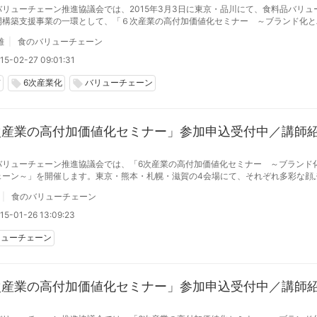
バリューチェーン推進協議会では、2015年3月3日に東京・品川にて、食料品バリュ
開構築支援事業の一環として、「６次産業の高付加価値化セミナー ～ブランド化と
ーン～」の全国大会を開催します。
雄
食のバリューチェーン
15-02-27 09:01:31
京
6次産業化
バリューチェーン
local_offer
local_offer
次産業の高付加価値化セミナー」参加申込受付中／講師
バリューチェーン推進協議会では、「6次産業の高付加価値化セミナー ～ブランド
ェーン～」を開催します。東京・熊本・札幌・滋賀の4会場にて、それぞれ多彩な顔
演予定。いずれも参加費は無料。来場者には、ハンドブック『6次産業の高付加価値
食のバリューチェーン
ーチェーン 構築のてびき
15-01-26 13:09:23
リューチェーン
次産業の高付加価値化セミナー」参加申込受付中／講師