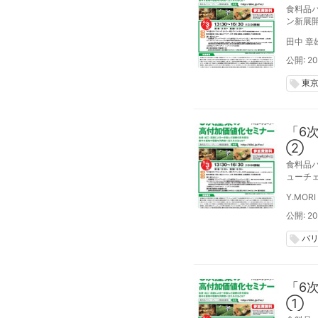
食料品
ン新展
ーチェ
田中 章
公開: 20
東
local_offer
「6
②
食料品
ューチ
師が講
Y.MORI
バリュ
公開: 20
バ
local_offer
「6
①