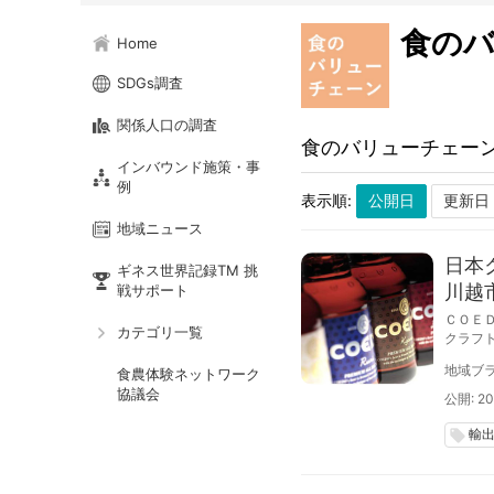
食の
Home
SDGs調査
関係人口の調査
食のバリューチェー
インバウンド施策・事
例
表示順:
地域ニュース
日本
ギネス世界記録TM 挑
川越
戦サポート
ＣＯＥ
カテゴリ一覧
クラフ
ラフト
地域ブラ
食農体験ネットワーク
協議会
公開: 20
輸
local_offer