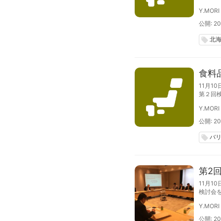
院グロ
Y.MORI
も個別
公開: 20
北
local_offer
食料
11月
第２回
に分か
Y.MORI
（月）
公開: 201
バ
local_offer
第2
11月
検討会
るもの
Y.MORI
産・流
公開: 20