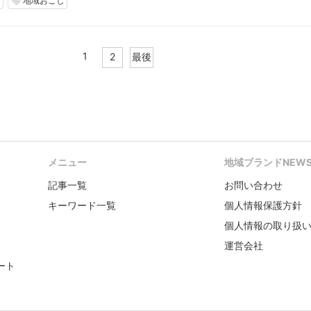
岡
地域おこし
local_offer
1
2
最後
メニュー
地域ブランドNEW
記事一覧
お問い合わせ
キーワード一覧
個人情報保護方針
個人情報の取り扱
運営会社
ート