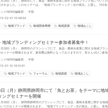
3年1月28日（月）、静岡市にて、食品・農林水産業に関する地域ブランド化について
催されました。このセミナーは、「地域ブランディング～次の視点」と題し、100名
を迎え、地域ブランド化を進める上での課題の解決方法について有意義な意見交換を
ンドNEWS編集部
中部
13-02-01 10:48:54
岡
地域ブランド
地域団体商標
地域資源
地域おこし
local_offer
local_offer
local_offer
local_offer
・地域ブランディングセミナー参加者募集中！
3年1月28日（月）、静岡市のグランシップにて、食品・農林水産業に関する地域ブラ
のセミナーが開催されます。参加費は無料となっておりますので、皆さんぜひご参加
セミナーは、各地の地域ブランドの取組状況調査結果の徹底分析の上、各界の有識者
ンドNEWS編集部
中部
交換を行います。
13-01-10 19:10:51
岡
地域ブランド
フォーラム
地域資源
地域おこし
local_offer
local_offer
local_offer
local_offer
28日（月）静岡県静岡市にて「魚とお茶」をテーマに地
ィングセミナーを開催
3年1月28日（月）、静岡県静岡市のグランシップにて、食品・農林水産業に関する地
ついてのセミナーが開催されます。「地域ブランディング～次の視点」と題し、各地