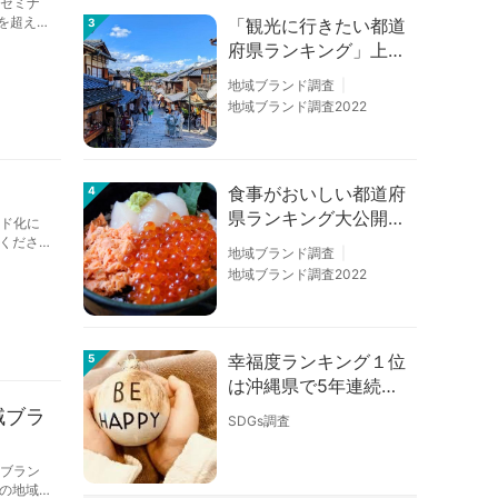
のセミナ
を超える
「観光に行きたい都道
3
行いま
府県ランキング」上位
の順位に変動あり
地域ブランド調査
地域ブランド調査2022
食事がおいしい都道府
4
県ランキング大公開！
ンド化に
１位は北海道、３位は
くださ
地域ブランド調査
を交え
大阪府、２位は〇〇
地域ブランド調査2022
県！
幸福度ランキング１位
5
は沖縄県で5年連続！
佐賀、愛知が順位上昇
域ブラ
SDGs調査
【幸福度調査2026】
域ブラン
の地域