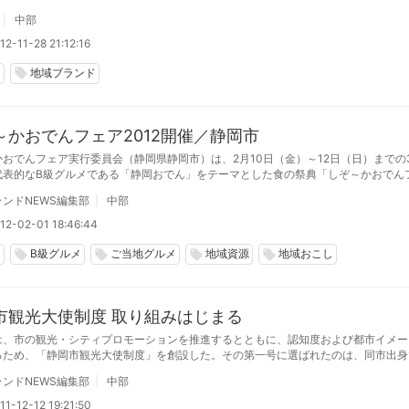
ドの取組状況調査結果の徹底分析の上、各界の有識者を交えた意見交換を行います。
中部
2-11-28 21:12:16
岡
地域ブランド
local_offer
～かおでんフェア2012開催／静岡市
かおでんフェア実行委員会（静岡県静岡市）は、2月10日（金）～12日（日）までの
代表的なB級グルメである「静岡おでん」をテーマとした食の祭典「しぞ～かおでん
葵スクエアや葉シンボルロード、呉服町通りなど（いずれもJR静岡駅北口から徒歩1
ンドNEWS編集部
中部
開催する。
12-02-01 18:46:44
岡
B級グルメ
ご当地グルメ
地域資源
地域おこし
local_offer
local_offer
local_offer
local_offer
市観光大使制度 取り組みはじまる
は、市の観光・シティプロモーションを推進するとともに、認知度および都市イメー
るため、「静岡市観光大使制度」を創設した。その第一号に選ばれたのは、同市出身
ニバース2007」世界大会にて優勝した森理世さん（同市葵区出身）。
ンドNEWS編集部
中部
1-12-12 19:21:50