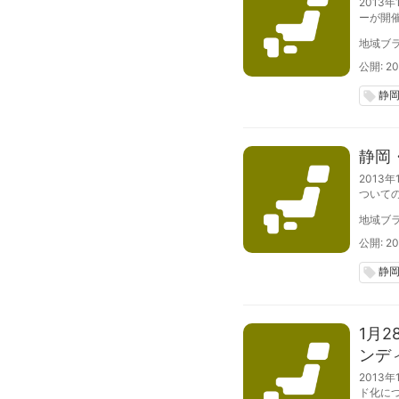
201
ーが開
参加者
地域ブラ
した。
公開: 20
静
local_offer
静岡
201
ついて
い。本
地域ブラ
た意見
公開: 20
静
local_offer
1月
ンデ
201
ド化に