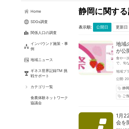
静岡に関する
Home
SDGs調査
表示順:
関係人口の調査
地域
インバウンド施策・事
例
が公
食や一
地域ニュース
で、旬
ギネス世界記録TM 挑
地域ブラ
戦サポート
公開: 20
カテゴリ一覧
静
local_offer
ご
local_offer
食農体験ネットワーク
協議会
1月
会を