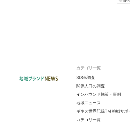
静
local_offer
カテゴリ一覧
SDGs調査
関係人口の調査
インバウンド施策・事例
地域ニュース
ギネス世界記録TM 挑戦サポ
カテゴリ一覧