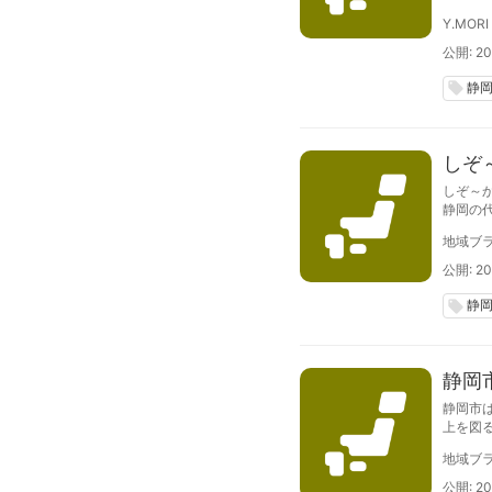
ブラン
Y.MORI
公開: 201
静
local_offer
しぞ
しぞ～
静岡の
を葵区
地域ブラ
度）で
公開: 20
静
local_offer
静岡
静岡市
上を図
ス・ユ
地域ブラ
公開: 201