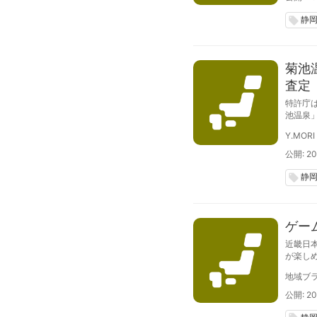
静
local_offer
菊池
査定
特許庁
池温泉
Y.MORI
公開: 201
静
local_offer
ゲー
近畿日
が楽しめ
地域ブラ
公開: 20