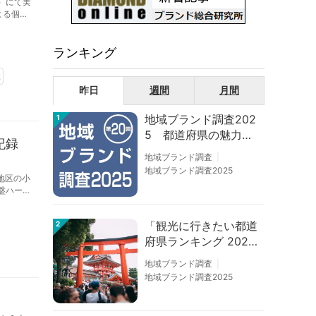
プ）にて実
よる個別
ンド化
ランキング
談
昨日
週間
月間
地域ブランド調査202
1
5 都道府県の魅力度
記録
等調査結果
地域ブランド調査
地域ブランド調査2025
地区の小
盤ハーモ
ポがずれ
「観光に行きたい都道
2
府県ランキング 202
6」京都は低下、神奈
地域ブランド調査
川上昇
地域ブランド調査2025