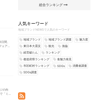
arrow_right_alt
総合ランキング
人気キーワード
地域ブランドNEWSで人気のキーワード
地域ブランド
地域ブランド調査
魅力度
local_offer
local_offer
local_offer
3日間、
フェア」
東日本大震災
観光
漁協
local_offer
local_offer
local_offer
0分程
経営破たん
ランキング
local_offer
local_offer
都道府県ランキング
食魅力発見
local_offer
local_offer
市区町村ランキング
消費者調査
local_offer
local_offer
local_offer
SDGs
SDGs調査
local_offer
ジの向
で「ミ