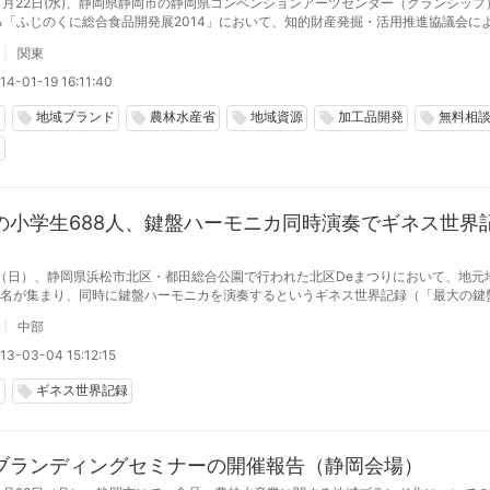
年1月22日(水)、静岡県静岡市の静岡県コンベンションアーツセンター（グランシッ
る「ふじのくに総合食品開発展2014」において、知的財産発掘・活用推進協議会に
を開催いたします。農林水産業・畜産業分野における産品の知的財産の取組みやブラ
関東
みなど、産品の
14-01-19 16:11:40
岡
地域ブランド
農林水産省
地域資源
加工品開発
無料相
local_offer
local_offer
local_offer
local_offer
local_offer
談
の小学生688人、鍵盤ハーモニカ同時演奏でギネス世界
日（日）、静岡県浜松市北区・都田総合公園で行われた北区Deまつりにおいて、地元
88名が集まり、同時に鍵盤ハーモニカを演奏するというギネス世界記録（「最大の鍵
ンサンブル」）に挑戦した。演奏した曲は「キラキラ星」。5分間以上、全員のテン
中部
なく演奏すると
13-03-04 15:12:15
岡
ギネス世界記録
local_offer
ブランディングセミナーの開催報告（静岡会場）