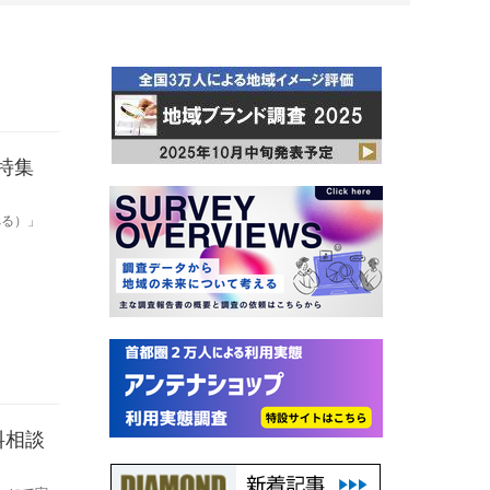
特集
べる）」
料相談