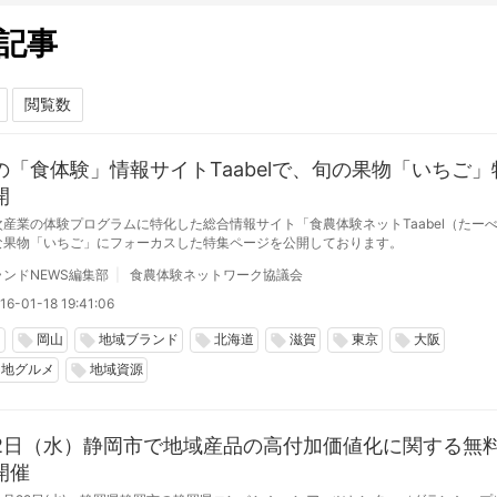
記事
の「食体験」情報サイトTaabelで、旬の果物「いちご」
開
次産業の体験プログラムに特化した総合情報サイト「食農体験ネットTaabel（たー
な果物「いちご」にフォーカスした特集ページを公開しております。
ンドNEWS編集部
食農体験ネットワーク協議会
16-01-18 19:41:06
岡
岡山
地域ブランド
北海道
滋賀
東京
大阪
local_offer
local_offer
local_offer
local_offer
local_offer
local_offer
当地グルメ
地域資源
local_offer
22日（水）静岡市で地域産品の高付加価値化に関する無
開催