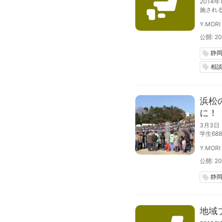
2014
施され
相談会
Y.MORI
の取組
公開: 20
静
local_offer
相
local_offer
浜松
に！
3月3
学生6
ニカア
Y.MORI
ること
公開: 20
静
local_offer
地域