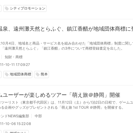
岡
シティプロモーション
local_offer
温泉、遠州灘天然とらふぐ、鎮江香醋が地域団体商標に
は10月4日、地域名と商品・サービス名を組み合わせた「地域団体商標」制度に関し
」「遠州灘天然とらふぐ」「鎮江香醋」の3件について商標登録査定を出した。
知財・商標
1-10-11 17:09:27
岡
地域団体商標
熊本
local_offer
local_offer
ムユーザーが楽しめるツアー「萌え旅＠静岡」開催
本ツーリスト（東京都千代田区）は、11月12日（土）から1泊2日の日程で、ゲーム
る企画やグッズがプレゼントされる「萌え旅 1st TOUR ＠静岡」を開催する。
ンドNEWS編集部
中部
11-10-06 15:22:08