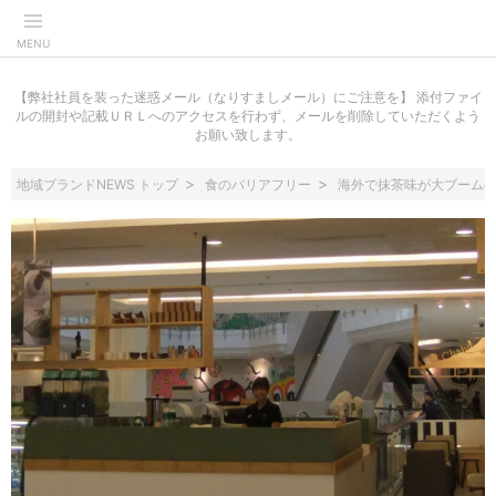
MENU
【弊社社員を装った迷惑メール（なりすましメール）にご注意を】 添付ファイ
ルの開封や記載ＵＲＬへのアクセスを行わず、メールを削除していただくよう
お願い致します。
地域ブランドNEWS トップ
食のバリアフリー
海外で抹茶味が大ブーム