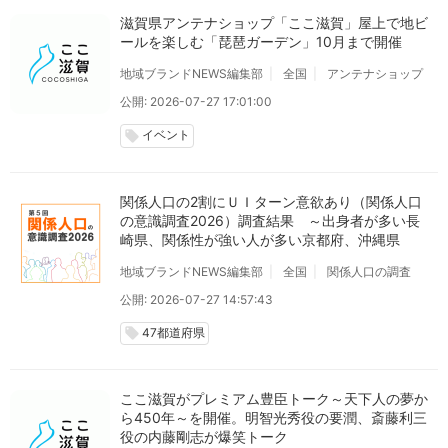
滋賀県アンテナショップ「ここ滋賀」屋上で地ビ
ールを楽しむ「琵琶ガーデン」10月まで開催
地域ブランドNEWS編集部
全国
アンテナショップ
公開: 2026-07-27 17:01:00
イベント
local_offer
関係人口の2割にＵＩターン意欲あり（関係人口
の意識調査2026）調査結果 ～出身者が多い長
崎県、関係性が強い人が多い京都府、沖縄県
地域ブランドNEWS編集部
全国
関係人口の調査
公開: 2026-07-27 14:57:43
47都道府県
local_offer
ここ滋賀がプレミアム豊臣トーク～天下人の夢か
ら450年～を開催。明智光秀役の要潤、斎藤利三
役の内藤剛志が爆笑トーク