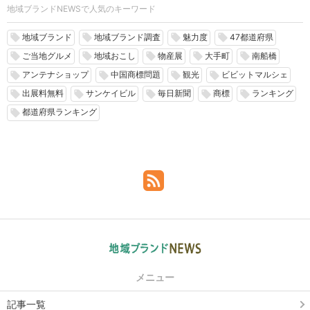
地域ブランドNEWSで人気のキーワード
地域ブランド
地域ブランド調査
魅力度
47都道府県
local_offer
local_offer
local_offer
local_offer
ご当地グルメ
地域おこし
物産展
大手町
南船橋
local_offer
local_offer
local_offer
local_offer
local_offer
アンテナショップ
中国商標問題
観光
ビビットマルシェ
local_offer
local_offer
local_offer
local_offer
出展料無料
サンケイビル
毎日新聞
商標
ランキング
local_offer
local_offer
local_offer
local_offer
local_offer
都道府県ランキング
local_offer
メニュー
記事一覧