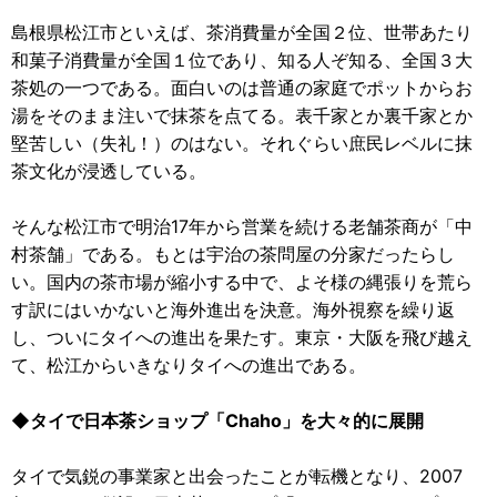
島根県松江市といえば、茶消費量が全国２位、世帯あたり
和菓子消費量が全国１位であり、知る人ぞ知る、全国３大
茶処の一つである。面白いのは普通の家庭でポットからお
湯をそのまま注いで抹茶を点てる。表千家とか裏千家とか
堅苦しい（失礼！）のはない。それぐらい庶民レベルに抹
茶文化が浸透している。
そんな松江市で明治17年から営業を続ける老舗茶商が「中
村茶舗」である。もとは宇治の茶問屋の分家だったらし
い。国内の茶市場が縮小する中で、よそ様の縄張りを荒ら
す訳にはいかないと海外進出を決意。海外視察を繰り返
し、ついにタイへの進出を果たす。東京・大阪を飛び越え
て、松江からいきなりタイへの進出である。
◆タイで日本茶ショップ「Chaho」を大々的に展開
タイで気鋭の事業家と出会ったことが転機となり、2007