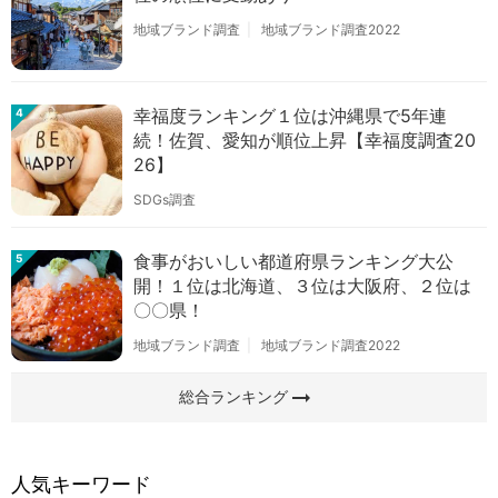
地域ブランド調査
地域ブランド調査2022
幸福度ランキング１位は沖縄県で5年連
4
続！佐賀、愛知が順位上昇【幸福度調査20
26】
SDGs調査
食事がおいしい都道府県ランキング大公
5
開！１位は北海道、３位は大阪府、２位は
〇〇県！
地域ブランド調査
地域ブランド調査2022
arrow_right_alt
総合ランキング
人気キーワード