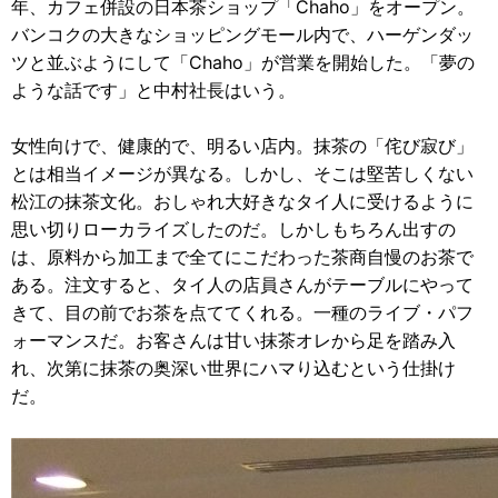
年、カフェ併設の日本茶ショップ「Chaho」をオープン。
バンコクの大きなショッピングモール内で、ハーゲンダッ
ツと並ぶようにして「Chaho」が営業を開始した。「夢の
ような話です」と中村社長はいう。
女性向けで、健康的で、明るい店内。抹茶の「侘び寂び」
とは相当イメージが異なる。しかし、そこは堅苦しくない
松江の抹茶文化。おしゃれ大好きなタイ人に受けるように
思い切りローカライズしたのだ。しかしもちろん出すの
は、原料から加工まで全てにこだわった茶商自慢のお茶で
ある。注文すると、タイ人の店員さんがテーブルにやって
きて、目の前でお茶を点ててくれる。一種のライブ・パフ
ォーマンスだ。お客さんは甘い抹茶オレから足を踏み入
れ、次第に抹茶の奥深い世界にハマり込むという仕掛け
だ。