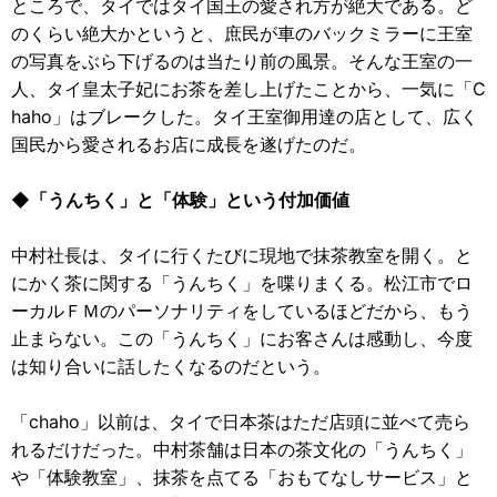
ところで、タイではタイ国王の愛され方が絶大である。ど
のくらい絶大かというと、庶民が車のバックミラーに王室
の写真をぶら下げるのは当たり前の風景。そんな王室の一
人、タイ皇太子妃にお茶を差し上げたことから、一気に「C
haho」はブレークした。タイ王室御用達の店として、広く
国民から愛されるお店に成長を遂げたのだ。
◆「うんちく」と「体験」という付加価値
中村社長は、タイに行くたびに現地で抹茶教室を開く。と
にかく茶に関する「うんちく」を喋りまくる。松江市でロ
ーカルＦＭのパーソナリティをしているほどだから、もう
止まらない。この「うんちく」にお客さんは感動し、今度
は知り合いに話したくなるのだという。
「chaho」以前は、タイで日本茶はただ店頭に並べて売ら
れるだけだった。中村茶舗は日本の茶文化の「うんちく」
や「体験教室」、抹茶を点てる「おもてなしサービス」と