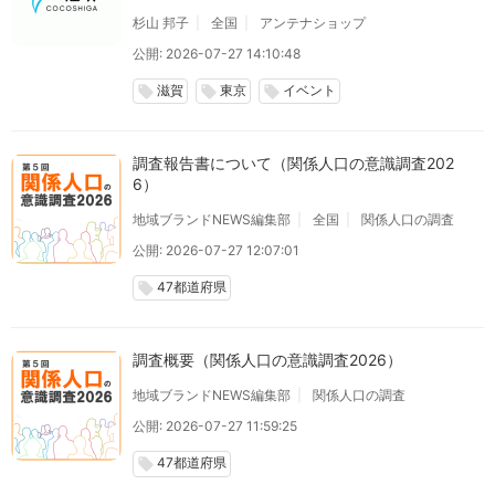
杉山 邦子
全国
アンテナショップ
公開: 2026-07-27 14:10:48
滋賀
東京
イベント
local_offer
local_offer
local_offer
調査報告書について（関係人口の意識調査202
6）
地域ブランドNEWS編集部
全国
関係人口の調査
公開: 2026-07-27 12:07:01
47都道府県
local_offer
調査概要（関係人口の意識調査2026）
地域ブランドNEWS編集部
関係人口の調査
公開: 2026-07-27 11:59:25
47都道府県
local_offer