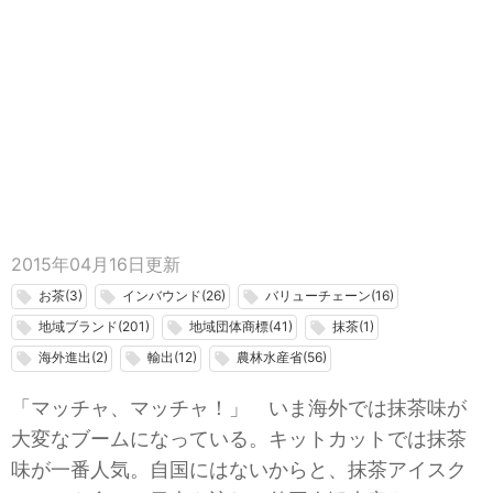
2015年04月16日
更新
お茶(3)
インバウンド(26)
バリューチェーン(16)
local_offer
local_offer
local_offer
地域ブランド(201)
地域団体商標(41)
抹茶(1)
local_offer
local_offer
local_offer
海外進出(2)
輸出(12)
農林水産省(56)
local_offer
local_offer
local_offer
「マッチャ、マッチャ！」 いま海外では抹茶味が
大変なブームになっている。キットカットでは抹茶
味が一番人気。自国にはないからと、抹茶アイスク