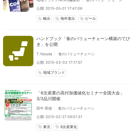
公開: 2015-05-01 17:47:06
輸出
海外進出
ビール
local_offer
local_offer
local_offer
ハンドブック「食のバリューチェーン構築のてび
き」を公開
T.Yasuda
食のバリューチェーン
公開: 2015-03-03 17:17:57
地域ブランド
local_offer
「6次産業の高付加価値化セミナー全国大会」
3/3品川開催
田中 章雄
食のバリューチェーン
公開: 2015-02-27 09:01:31
東京
6次産業化
local_offer
local_offer