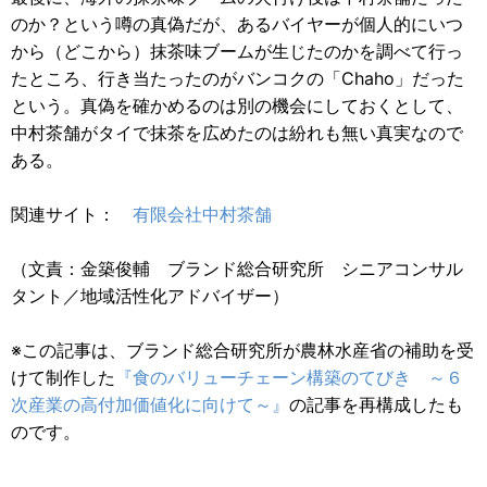
のか？という噂の真偽だが、あるバイヤーが個人的にいつ
から（どこから）抹茶味ブームが生じたのかを調べて行っ
たところ、行き当たったのがバンコクの「Chaho」だった
という。真偽を確かめるのは別の機会にしておくとして、
中村茶舗がタイで抹茶を広めたのは紛れも無い真実なので
ある。
関連サイト：
有限会社中村茶舗
（文責：金築俊輔 ブランド総合研究所 シニアコンサル
タント／地域活性化アドバイザー）
※この記事は、ブランド総合研究所が農林水産省の補助を受
けて制作した
『食のバリューチェーン構築のてびき ～６
次産業の高付加価値化に向けて～』
の記事を再構成したも
のです。