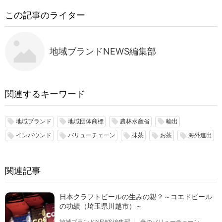
この記事のライター
地域ブランドNEWS編集部
関連するキーワード
地域ブランド
地域団体商標
農林水産省
輸出
local_offer
local_offer
local_offer
local_offer
インバウンド
バリューチェーン
抹茶
お茶
海外進出
local_offer
local_offer
local_offer
local_offer
local_offer
関連記事
日本クラフトビールの生みの親？～コエドビール
の功績（埼玉県川越市）～
地域ブランドNEWS編集部
食のバリューチェーン