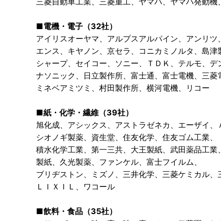
三菱自動車工業、三菱重工、ヤマハ、ヤマハ発動機
■電機・電子（32社）
アイリスオーヤマ、アルプスアルパイン、アンリツ
エンス、キヤノン、京セラ、コニカミノルタ、島津
シャープ、セイコー、ソニー、ＴＤＫ、テルモ、デ
ナソニック、日立製作所、富士通、富士電機、三菱
ミネベアミツミ、村田製作所、横河電機、リコー
■紙・化学・繊維（39社）
旭化成、アシックス、アストラゼネカ、エーザイ、
シオノギ製薬、資生堂、住友化学、住友ゴム工業、
積水化学工業、第一三共、大王製紙、武田薬品工業
製紙、久光製薬、ファンケル、富士フイルム、
ブリヂストン、ミズノ、三井化学、三菱ケミカル、
ＬＩＸＩＬ、ワコール
■飲料・食品（35社）