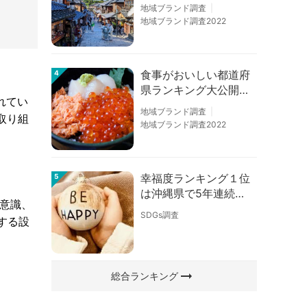
の順位に変動あり
地域ブランド調査
地域ブランド調査2022
食事がおいしい都道府
4
県ランキング大公開！
れてい
１位は北海道、３位は
地域ブランド調査
取り組
大阪府、２位は〇〇
地域ブランド調査2022
県！
幸福度ランキング１位
5
は沖縄県で5年連続！
意識、
佐賀、愛知が順位上昇
SDGs調査
する設
【幸福度調査2026】
arrow_right_alt
総合ランキング