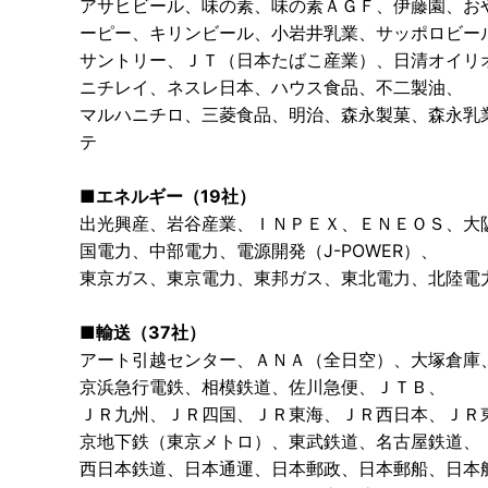
アサヒビール、味の素、味の素ＡＧＦ、伊藤園、お
ーピー、キリンビール、小岩井乳業、サッポロビー
サントリー、ＪＴ（日本たばこ産業）、日清オイリ
ニチレイ、ネスレ日本、ハウス食品、不二製油、
マルハニチロ、三菱食品、明治、森永製菓、森永乳
テ
■エネルギー（19社）
出光興産、岩谷産業、ＩＮＰＥＸ、ＥＮＥＯＳ、大
国電力、中部電力、電源開発（J-POWER）、
東京ガス、東京電力、東邦ガス、東北電力、北陸電
■輸送（37社）
アート引越センター、ＡＮＡ（全日空）、大塚倉庫
京浜急行電鉄、相模鉄道、佐川急便、ＪＴＢ、
ＪＲ九州、ＪＲ四国、ＪＲ東海、ＪＲ西日本、ＪＲ
京地下鉄（東京メトロ）、東武鉄道、名古屋鉄道、
西日本鉄道、日本通運、日本郵政、日本郵船、日本