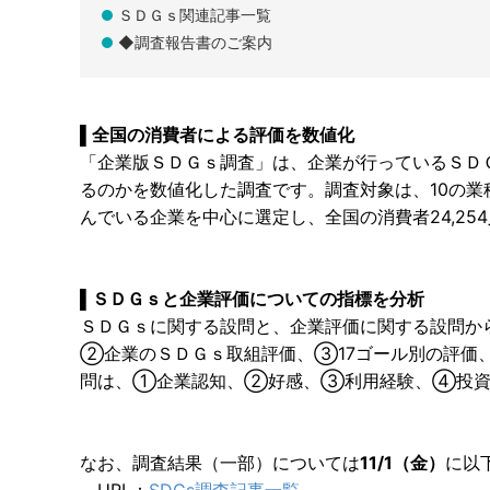
ＳＤＧｓ関連記事一覧
◆調査報告書のご案内
▌全国の消費者による評価を数値化
「企業版ＳＤＧｓ調査」は、企業が行っているＳＤ
るのかを数値化した調査です。調査対象は、10の
んでいる企業を中心に選定し、全国の消費者24,25
▌ＳＤＧｓと企業評価についての指標を分析
ＳＤＧｓに関する設問と、企業評価に関する設問か
②企業のＳＤＧｓ取組評価、③17ゴール別の評価
問は、①企業認知、②好感、③利用経験、④投資
なお、調査結果（一部）については
11/1（金）
に以