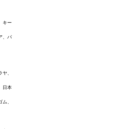
、キー
ア、パ
ラヤ、
、日本
ゴム、