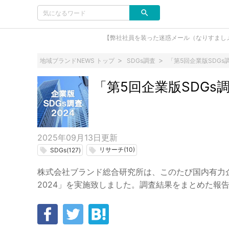
【弊社社員を装った迷惑メール（なりすまし
地域ブランドNEWS トップ
SDGs調査
「第5回企業版SDGs
「第5回企業版SDGs
2025年09月13日
更新
リサーチ(10)
local_offer
local_offer
SDGs(127)
株式会社ブランド総合研究所は、このたび国内有力企
2024」を実施致しました。調査結果をまとめた報告