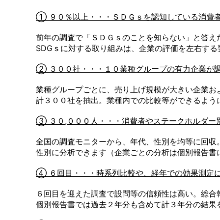
① ９０％以上・・・ＳＤＧｓを認知している消費
前年の調査で「ＳＤＧｓのことを知らない」と答えた
SDGｓに対する取り組みは、企業の評価を左右する
② ３００社・・・１０業種グループの有力企業が
業種グループごとに、売り上げ規模が大きい企業お
計３００社を抽出。業種内での比較等ができるよう
③ ３０,０００人・・・消費者やステークホルダー
全国の調査モニターから、年代、性別を均等に回収
性別に分析できます（企業ごとの分析は個別報告書
④ ６回目・・・時系列比較や、経年での効果測定
６回目を迎えた調査で設問等の信頼性は高い。総合
個別報告書では過去２年分も含めて計３年分の結果