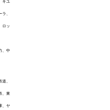
、キユ
ーラ、
、ロッ
力、中
鉄道、
鉄、東
庫、ヤ