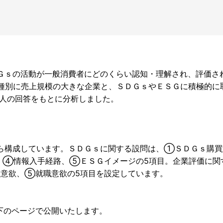
Ｇｓの活動が一般消費者にどのくらい認知・理解され、評価さ
業種別に売上規模の大きな企業と、ＳＤＧｓやＥＳＧに積極的に
4人の回答をもとに分析しました。
ら構成しています。ＳＤＧｓに関する設問は、①ＳＤＧｓ購買
、④情報入手経路、⑤ＥＳＧイメージの5項目。企業評価に関
意欲、⑤就職意欲の5項目を設定しています。
下のページで公開いたします。