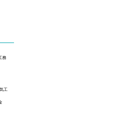
工務
気工
金