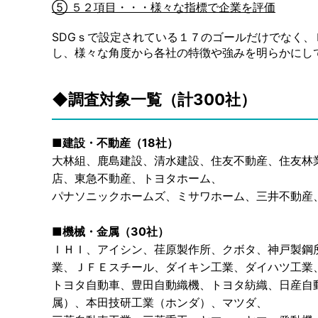
⑤ ５２項目・・・様々な指標で企業を評価
SDGｓで設定されている１７のゴールだけでなく、
し、様々な角度から各社の特徴や強みを明らかにし
◆調査対象一覧（計300社）
■建設・不動産（18社）
大林組、鹿島建設、清水建設、住友不動産、住友林
店、東急不動産、トヨタホーム、
パナソニックホームズ、ミサワホーム、三井不動産
■機械・金属（30社）
ＩＨＩ、アイシン、荏原製作所、クボタ、神戸製鋼
業、ＪＦＥスチール、ダイキン工業、ダイハツ工業
トヨタ自動車、豊田自動織機、トヨタ紡織、日産自
属）、本田技研工業（ホンダ）、マツダ、