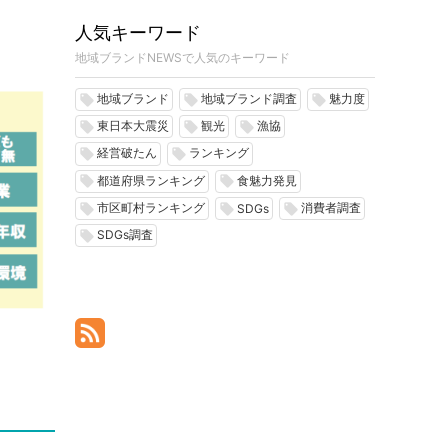
人気キーワード
地域ブランドNEWSで人気のキーワード
地域ブランド
地域ブランド調査
魅力度
local_offer
local_offer
local_offer
東日本大震災
観光
漁協
local_offer
local_offer
local_offer
経営破たん
ランキング
local_offer
local_offer
都道府県ランキング
食魅力発見
local_offer
local_offer
市区町村ランキング
消費者調査
local_offer
local_offer
local_offer
SDGs
SDGs調査
local_offer