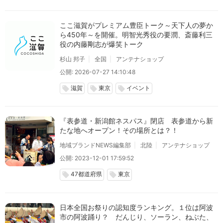
ここ滋賀がプレミアム豊臣トーク～天下人の夢か
ら450年～を開催。明智光秀役の要潤、斎藤利三
役の内藤剛志が爆笑トーク
杉山 邦子
全国
アンテナショップ
公開: 2026-07-27 14:10:48
滋賀
東京
イベント
local_offer
local_offer
local_offer
『表参道・新潟館ネスパス』閉店 表参道から新
たな地へオープン！その場所とは？！
地域ブランドNEWS編集部
北陸
アンテナショップ
公開: 2023-12-01 17:59:52
47都道府県
東京
local_offer
local_offer
日本全国お祭りの認知度ランキング。１位は阿波
市の阿波踊り？ だんじり、ソーラン、ねぶた、