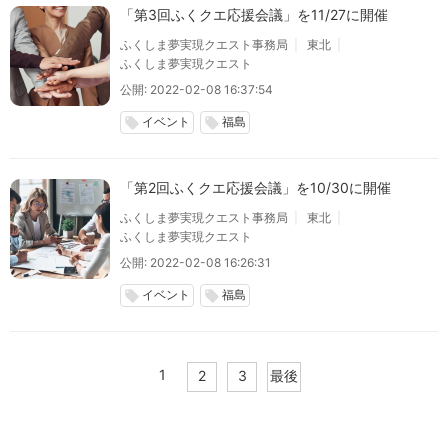
「第3回ふくクエ応援会議」を11/27に開催
ふくしま夢実現クエスト事務局
東北
ふくしま夢実現クエスト
公開: 2022-02-08 16:37:54
イベント
福島
local_offer
local_offer
「第2回ふくクエ応援会議」を10/30に開催
ふくしま夢実現クエスト事務局
東北
ふくしま夢実現クエスト
公開: 2022-02-08 16:26:31
イベント
福島
local_offer
local_offer
1
2
3
最後