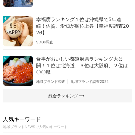
幸福度ランキング１位は沖縄県で5年連
4
続！佐賀、愛知が順位上昇【幸福度調査20
26】
SDGs調査
食事がおいしい都道府県ランキング大公
5
開！１位は北海道、３位は大阪府、２位は
〇〇県！
地域ブランド調査
地域ブランド調査2022
arrow_right_alt
総合ランキング
人気キーワード
地域ブランドNEWSで人気のキーワード