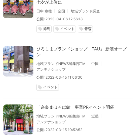
七夕が上位に
田中 章雄
全国
地域ブランド調査
公開: 2023-04-06 12:56:18
徳島
イベント
青森
local_offer
local_offer
local_offer
ひろしまブランドショップ「TAU」 新装オープ
ン
地域ブランドNEWS編集部TM
中国
アンテナショップ
公開: 2022-03-15 11:06:30
イベント
local_offer
「奈良まほろば館」事業PRイベント開催
地域ブランドNEWS編集部TM
近畿
アンテナショップ
公開: 2022-03-15 10:52:52