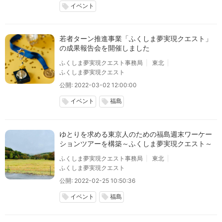
イベント
local_offer
若者ターン推進事業「ふくしま夢実現クエスト」
の成果報告会を開催しました
ふくしま夢実現クエスト事務局
東北
ふくしま夢実現クエスト
公開: 2022-03-02 12:00:00
イベント
福島
local_offer
local_offer
ゆとりを求める東京人のための福島週末ワーケー
ションツアーを構築～ふくしま夢実現クエスト～
ふくしま夢実現クエスト事務局
東北
ふくしま夢実現クエスト
公開: 2022-02-25 10:50:36
イベント
福島
local_offer
local_offer