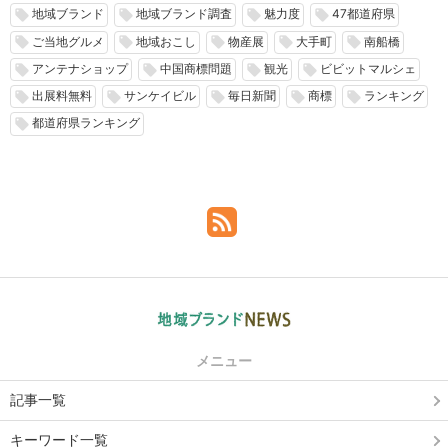
地域ブランド
地域ブランド調査
魅力度
47都道府県
local_offer
local_offer
local_offer
local_offer
ご当地グルメ
地域おこし
物産展
大手町
南船橋
local_offer
local_offer
local_offer
local_offer
local_offer
アンテナショップ
中国商標問題
観光
ビビットマルシェ
local_offer
local_offer
local_offer
local_offer
出展料無料
サンケイビル
毎日新聞
商標
ランキング
local_offer
local_offer
local_offer
local_offer
local_offer
都道府県ランキング
local_offer
メニュー
記事一覧
キーワード一覧