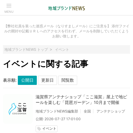
MENU
【弊社社員を装った迷惑メール（なりすましメール）にご注意を】 添付ファイ
ルの開封や記載ＵＲＬへのアクセスを行わず、メールを削除していただくよう
お願い致します。
地域ブランドNEWS トップ
イベント
イベントに関する記事
表示順:
滋賀県アンテナショップ「ここ滋賀」屋上で地ビ
ールを楽しむ「琵琶ガーデン」10月まで開催
地域ブランドNEWS編集部
全国
アンテナショップ
公開: 2026-07-27 17:01:00
イベント
local_offer