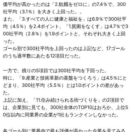
価平均が高かったのは「2.飢餓をゼロに」の7.4％で、300
社平均（3.1％）を大きく上回った。。
また、「3.すべての人に健康と福祉を」は6.9％で300社平
均（4.5％）を2.4ポイント、「1.貧困をなくす」は4.7％で3
00社平均（2.8％）を1.9ポイントと、それぞれ大きく上回
った。
ゴール別で300社平均を上回ったのは上記など、17ゴール
のうち過半数にあたる12項目だった。
一方で、残りの5項目では300社平均を下回った。
特に、「9.産業と技術革新の基盤をつくろう」は4.5％にと
どまり、300社平均（5.5％）とは1.0ポイントの差があっ
た。
上記に加え、「11.住み続けられる街づくりを」の2項目で
は、企業別に見ても、300社全体のTOP10はおろか、上位5
0位以内に同業界の企業が1社もランクインしなかった。
各ゴール別に業界内で最も評価が高かった企業を見てみる