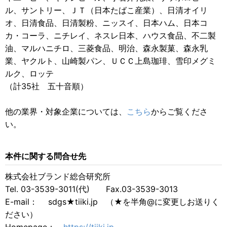
ル、サントリー、ＪＴ（日本たばこ産業）、日清オイリ
オ、日清食品、日清製粉、ニッスイ、日本ハム、日本コ
カ・コーラ、ニチレイ、ネスレ日本、ハウス食品、不二製
油、マルハニチロ、三菱食品、明治、森永製菓、森永乳
業、ヤクルト、山崎製パン、ＵＣＣ上島珈琲、雪印メグミ
ルク、ロッテ
（計35社 五十音順）
他の業界・対象企業については、
こちら
からご覧くださ
い。
本件に関する問合せ先
株式会社ブランド総合研究所
Tel. 03-3539-3011(代) Fax.03-3539-3013
E-mail： sdgs★tiiki.jp （★を半角@に変更しお送りく
ださい）