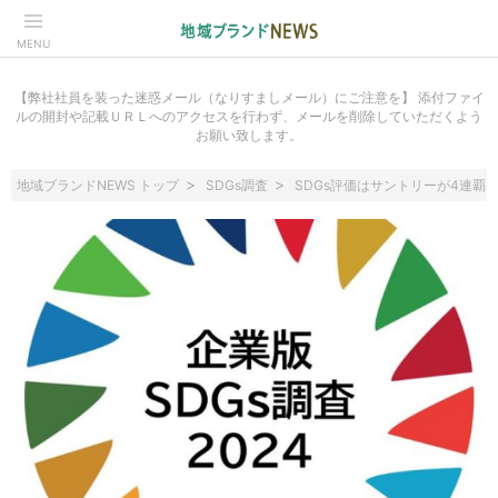
MENU
【弊社社員を装った迷惑メール（なりすましメール）にご注意を】 添付ファイ
ルの開封や記載ＵＲＬへのアクセスを行わず、メールを削除していただくよう
お願い致します。
地域ブランドNEWS トップ
SDGs調査
SDGs評価はサントリーが4連覇