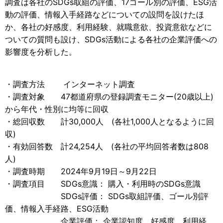
調査は各社のSDGs取組の評価、17ゴール別の評価、ESG活
動の評価、情報入手経路などについての設問を設けたほ
か、各社の好感度、利用経験、就職意欲、投資意欲などに
ついての質問も設け、SDGs活動による各社の企業評価への
影響度を分析した。
・調査方法 インターネット調査
・調査対象 47都道府県の登録調査モニター(20歳以上)
から年代・性別に均等に回収
・総回収数 計30,000人 (各社1,000人となるように回
収)
・有効回答数 計24,254人 (各社の平均回答者数は808
人)
・調査時期 2024年9月19日～9月22日
・調査項目 SDGs意識： 購入・利用時のSDGs意識
SDGs評価： SDGs取組評価、ゴール別評
価、情報入手経路、ESG活動
企業評価： 企業認知度、好感度、利用経