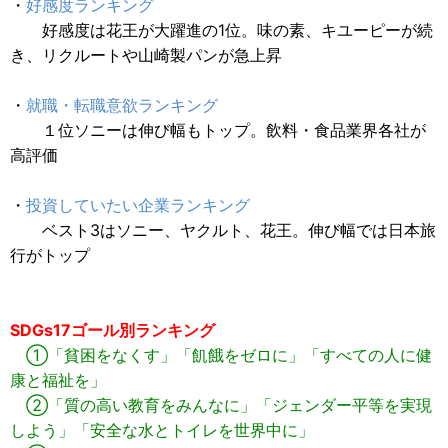
・
好感度ランキング
好感度は花王が大躍進の1位。味の素、キユーピーが続
き、リクルートや山崎製パンが急上昇
・
就職・転職意欲ランキング
１位ソニーは伸び幅もトップ。飲料・食品業界各社が
高評価
・
投資していたい企業ランキング
ベスト3はソニー、ヤクルト、花王。伸び幅では日本旅
行がトップ
SDGs17ゴール別ランキング
①「貧困をなくす」「飢餓をゼロに」「すべての人に健
康と福祉を」
②「質の高い教育をみんなに」「ジェンダー平等を実現
しよう」「安全な水とトイレを世界中に」