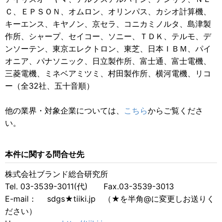
Ｃ、ＥＰＳＯＮ、オムロン、オリンパス、カシオ計算機、
キーエンス、キヤノン、京セラ、コニカミノルタ、島津製
作所、シャープ、セイコー、ソニー、ＴＤＫ、テルモ、デ
ンソーテン、東京エレクトロン、東芝、日本ＩＢＭ、パイ
オニア、パナソニック、日立製作所、富士通、富士電機、
三菱電機、ミネベアミツミ、村田製作所、横河電機、リコ
ー（全32社、五十音順）
他の業界・対象企業については、
こちら
からご覧くださ
い。
本件に関する問合せ先
株式会社ブランド総合研究所
Tel. 03-3539-3011(代) Fax.03-3539-3013
E-mail： sdgs★tiiki.jp （★を半角@に変更しお送りく
ださい）