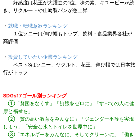
好感度は花王が大躍進の1位。味の素、キユーピーが続
き、リクルートや山崎製パンが急上昇
・
就職・転職意欲ランキング
１位ソニーは伸び幅もトップ。飲料・食品業界各社が
高評価
・
投資していたい企業ランキング
ベスト3はソニー、ヤクルト、花王。伸び幅では日本旅
行がトップ
SDGs17ゴール別ランキング
①「貧困をなくす」「飢餓をゼロに」「すべての人に健
康と福祉を」
②「質の高い教育をみんなに」「ジェンダー平等を実現
しよう」「安全な水とトイレを世界中に」
③「エネルギーをみんなに、そしてクリーンに」「働き