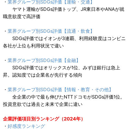
・
業界グループ別SDGs評価【運輸・交通】
ヤマト運輸がSDGs評価トップ、JR東日本やANAが就
職意欲度で高評価
・
業界グループ別SDGs評価【流通・飲食】
SDGs評価ではイオンが3連覇、利用経験度はコンビニ
各社が上位も利用状況で違い
・
業界グループ別SDGs評価【金融】
SDGs評価ではオリックスが1位、みずほ銀行は急上
昇。認知度では企業名が先行する傾向
・
業界グループ別SDGs評価【情報・教育・その他】
全企業の中で最も伸びたNTTドコモがSDGs評価1位。
投資意欲では過去と未来で企業に違い
企業評価項目別ランキング（2024年）
・
好感度ランキング