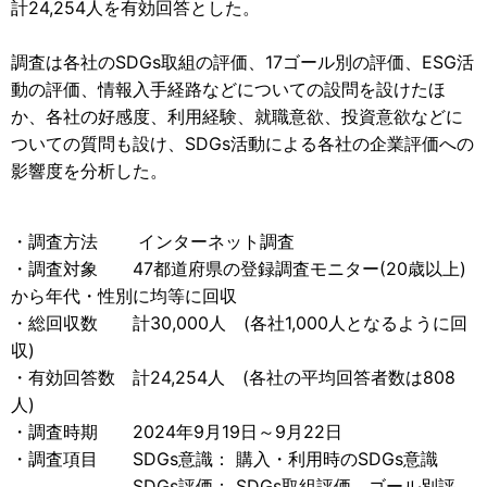
計24,254人を有効回答とした。
調査は各社のSDGs取組の評価、17ゴール別の評価、ESG活
動の評価、情報入手経路などについての設問を設けたほ
か、各社の好感度、利用経験、就職意欲、投資意欲などに
ついての質問も設け、SDGs活動による各社の企業評価への
影響度を分析した。
・調査方法 インターネット調査
・調査対象 47都道府県の登録調査モニター(20歳以上)
から年代・性別に均等に回収
・総回収数 計30,000人 (各社1,000人となるように回
収)
・有効回答数 計24,254人 (各社の平均回答者数は808
人)
・調査時期 2024年9月19日～9月22日
・調査項目 SDGs意識： 購入・利用時のSDGs意識
SDGs評価： SDGs取組評価、ゴール別評