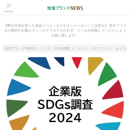
MENU
【弊社社員を装った迷惑メール（なりすましメール）にご注意を】 添付ファイ
ルの開封や記載ＵＲＬへのアクセスを行わず、メールを削除していただくよう
お願い致します。
地域ブランドNEWS トップ
SDGs調査
ソニー、パナソニック、セイコー、