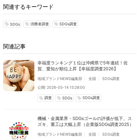
関連するキーワード
消費者調査
SDGs調査
local_offer
local_offer
local_offer
SDGs
関連記事
幸福度ランキング１位は沖縄県で5年連続！佐
賀、愛知が順位上昇【幸福度調査2026】
地域ブランドNEWS編集部
全国
SDGs調査
公開: 2026-05-14 15:28:00
調査
SDGs調査
local_offer
local_offer
local_offer
SDGs
機械・金属業界・SDGsゴールの評価が低下。ス
ズキ、重工は大幅上昇（企業版SDGs調査2025）
地域ブランドNEWS編集部
全国
SDGs調査