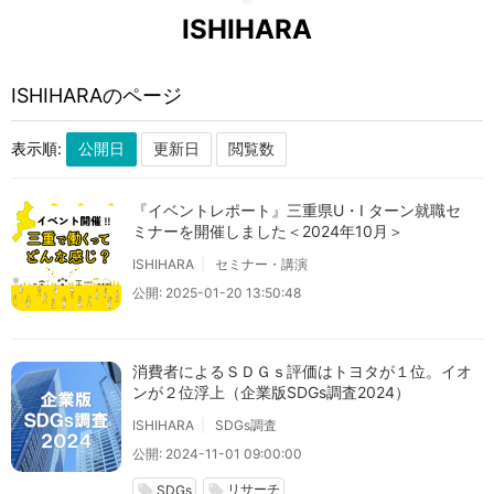
ISHIHARA
ISHIHARAのページ
表示順:
『イベントレポート』三重県U・I ターン就職セ
ミナーを開催しました＜2024年10月＞
ISHIHARA
セミナー・講演
公開: 2025-01-20 13:50:48
消費者によるＳＤＧｓ評価はトヨタが１位。イオ
ンが２位浮上（企業版SDGs調査2024）
ISHIHARA
SDGs調査
公開: 2024-11-01 09:00:00
リサーチ
local_offer
local_offer
SDGs