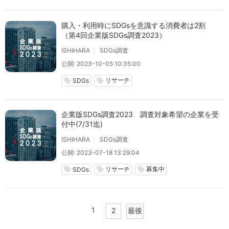
購入・利用時にSDGsを意識する消費者は2割
（第4回企業版SDGs調査2023）
ISHIHARA
SDGs調査
公開: 2023-10-05 10:35:00
リサーチ
local_offer
local_offer
SDGs
企業版SDGs調査2023 調査対象希望の企業を受
付中(7/31迄)
ISHIHARA
SDGs調査
公開: 2023-07-18 13:29:04
リサーチ
募集中
local_offer
local_offer
local_offer
SDGs
1
2
最後