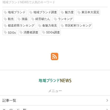
地域ブランドNEWSで人気のキーワード
地域ブランド
地域ブランド調査
魅力度
東日本大震災
local_offer
local_offer
local_offer
local_offer
観光
漁協
経営破たん
ランキング
local_offer
local_offer
local_offer
local_offer
都道府県ランキング
食魅力発見
市区町村ランキング
local_offer
local_offer
local_offer
消費者調査
SDGs調査
local_offer
local_offer
local_offer
SDGs
メニュー
記事一覧