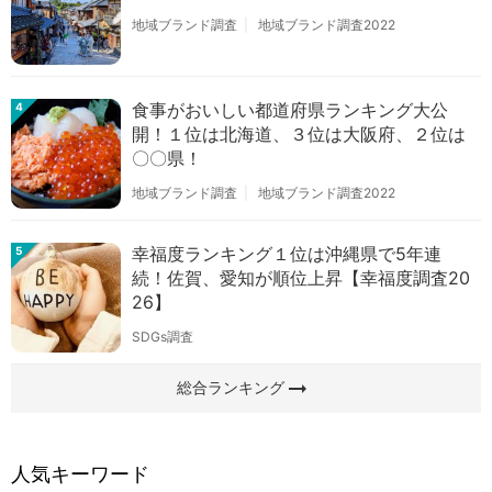
地域ブランド調査
地域ブランド調査2022
食事がおいしい都道府県ランキング大公
4
開！１位は北海道、３位は大阪府、２位は
〇〇県！
地域ブランド調査
地域ブランド調査2022
幸福度ランキング１位は沖縄県で5年連
5
続！佐賀、愛知が順位上昇【幸福度調査20
26】
SDGs調査
arrow_right_alt
総合ランキング
人気キーワード