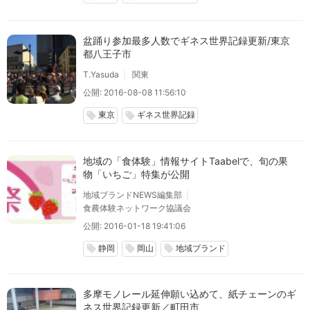
盆踊り参加最多人数でギネス世界記録更新/東京
都八王子市
T.Yasuda
関東
公開: 2016-08-08 11:56:10
東京
ギネス世界記録
local_offer
local_offer
地域の「食体験」情報サイトTaabelで、旬の果
物「いちご」特集が公開
地域ブランドNEWS編集部
食農体験ネットワーク協議会
公開: 2016-01-18 19:41:06
静岡
岡山
地域ブランド
local_offer
local_offer
local_offer
多摩モノレール延伸願い込めて、紙チェーンのギ
ネス世界記録更新／町田市