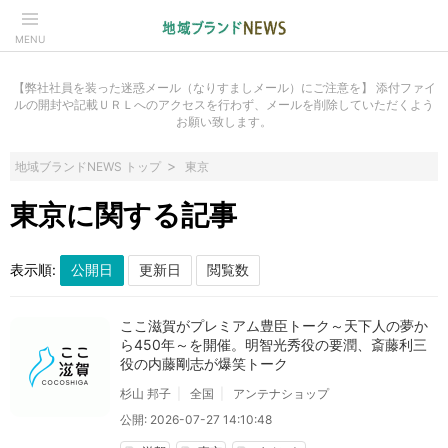
MENU
【弊社社員を装った迷惑メール（なりすましメール）にご注意を】 添付ファイ
ルの開封や記載ＵＲＬへのアクセスを行わず、メールを削除していただくよう
お願い致します。
地域ブランドNEWS トップ
東京
東京に関する記事
表示順:
ここ滋賀がプレミアム豊臣トーク～天下人の夢か
ら450年～を開催。明智光秀役の要潤、斎藤利三
役の内藤剛志が爆笑トーク
杉山 邦子
全国
アンテナショップ
公開: 2026-07-27 14:10:48