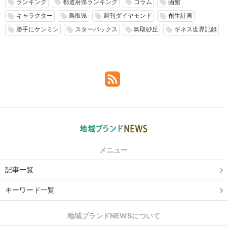
ランキング
都道府県ランキング
コラム
函館
local_offer
local_offer
local_offer
local_offer
キャラクター
鳥取県
週刊ダイヤモンド
創生計画
local_offer
local_offer
local_offer
local_offer
勝手にケンミン
スターバックス
鳥取砂丘
ギネス世界記録
local_offer
local_offer
local_offer
local_offer
メニュー
記事一覧
キーワード一覧
地域ブランドNEWSについて