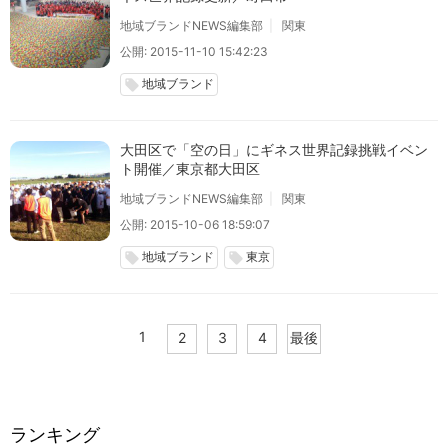
地域ブランドNEWS編集部
関東
公開: 2015-11-10 15:42:23
地域ブランド
local_offer
大田区で「空の日」にギネス世界記録挑戦イベン
ト開催／東京都大田区
地域ブランドNEWS編集部
関東
公開: 2015-10-06 18:59:07
地域ブランド
東京
local_offer
local_offer
1
2
3
4
最後
ランキング