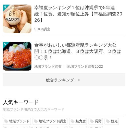
幸福度ランキング１位は沖縄県で5年連
4
続！佐賀、愛知が順位上昇【幸福度調査20
26】
SDGs調査
食事がおいしい都道府県ランキング大公
5
開！１位は北海道、３位は大阪府、２位は
〇〇県！
地域ブランド調査
地域ブランド調査2022
arrow_right_alt
総合ランキング
人気キーワード
地域ブランドNEWSで人気のキーワード
地域ブランド
地域ブランド調査
魅力度
長野
観光
local_offer
local_offer
local_offer
local_offer
local_offer