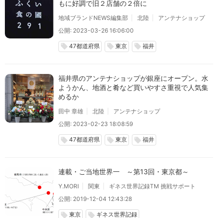
もに好調で旧２店舗の２倍に
地域ブランドNEWS編集部
北陸
アンテナショップ
公開: 2023-03-26 16:06:00
47都道府県
東京
福井
local_offer
local_offer
local_offer
福井県のアンテナショップが銀座にオープン。水
ようかん、地酒と肴など買いやすさ重視で人気集
めるか
田中 章雄
北陸
アンテナショップ
公開: 2023-02-23 18:08:59
47都道府県
東京
福井
local_offer
local_offer
local_offer
連載・ご当地世界一 ～第13回・東京都～
Y.MORI
関東
ギネス世界記録TM 挑戦サポート
公開: 2019-12-04 12:43:28
東京
ギネス世界記録
local_offer
local_offer