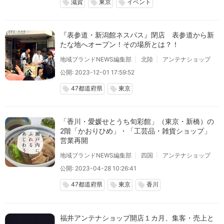
滋賀
東京
イベント
local_offer
local_offer
local_offer
『表参道・新潟館ネスパス』閉店 表参道から新
たな地へオープン！その場所とは？！
地域ブランドNEWS編集部
北陸
アンテナショップ
公開: 2023-12-01 17:59:52
47都道府県
東京
local_offer
local_offer
「香川・愛媛せとうち旬彩館」（東京・新橋）の
2階「かおりひめ」・「工芸品・雑貨ショップ」
営業再開
地域ブランドNEWS編集部
四国
アンテナショップ
公開: 2023-04-28 10:26:41
47都道府県
東京
香川
local_offer
local_offer
local_offer
福井アンテナショップ開店１カ月、集客・売上と