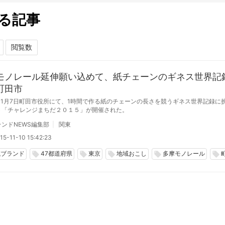
る記事
モノレール延伸願い込めて、紙チェーンのギネス世界記
町田市
年11月7日町田市役所にて、1時間で作る紙のチェーンの長さを競うギネス世界記録に
ト「チャレンジまちだ２０１５」が開催された。
ンドNEWS編集部
関東
15-11-10 15:42:23
域ブランド
47都道府県
東京
地域おこし
多摩モノレール
local_offer
local_offer
local_offer
local_offer
local_offer