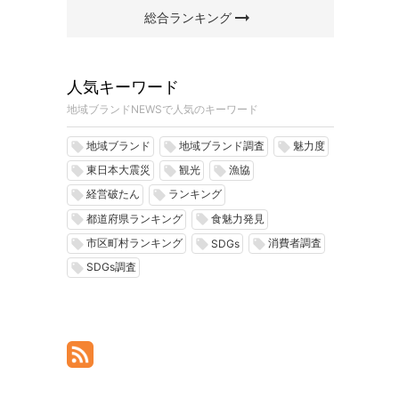
arrow_right_alt
総合ランキング
人気キーワード
地域ブランドNEWSで人気のキーワード
地域ブランド
地域ブランド調査
魅力度
local_offer
local_offer
local_offer
東日本大震災
観光
漁協
local_offer
local_offer
local_offer
経営破たん
ランキング
local_offer
local_offer
都道府県ランキング
食魅力発見
local_offer
local_offer
市区町村ランキング
消費者調査
local_offer
local_offer
local_offer
SDGs
SDGs調査
local_offer