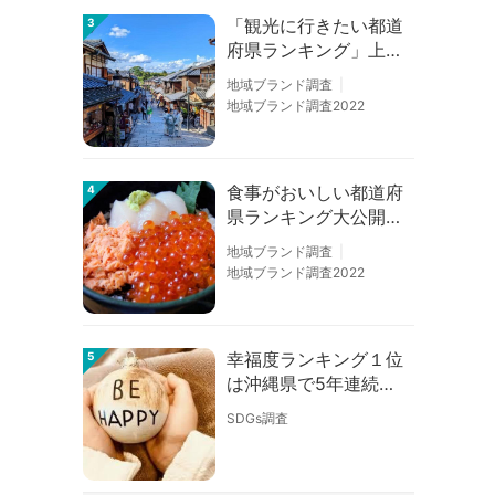
「観光に行きたい都道
3
府県ランキング」上位
の順位に変動あり
地域ブランド調査
地域ブランド調査2022
食事がおいしい都道府
4
県ランキング大公開！
１位は北海道、３位は
地域ブランド調査
大阪府、２位は〇〇
地域ブランド調査2022
県！
幸福度ランキング１位
5
は沖縄県で5年連続！
佐賀、愛知が順位上昇
SDGs調査
【幸福度調査2026】