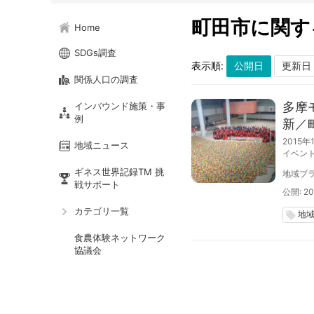
町田市に関す
Home
SDGs調査
表示順:
関係人口の調査
多摩
インバウンド施策・事
例
新／
2015
地域ニュース
イベン
ギネス世界記録TM 挑
地域ブラ
戦サポート
公開: 20
カテゴリ一覧
地
local_offer
食農体験ネットワーク
協議会