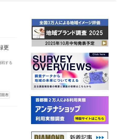
録更
挑戦する
町田市