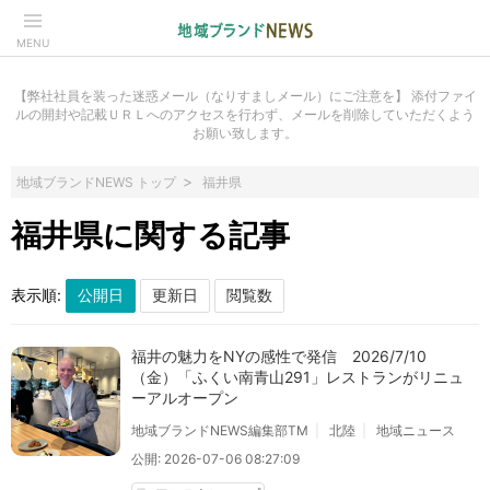
MENU
【弊社社員を装った迷惑メール（なりすましメール）にご注意を】 添付ファイ
ルの開封や記載ＵＲＬへのアクセスを行わず、メールを削除していただくよう
お願い致します。
地域ブランドNEWS トップ
福井県
福井県に関する記事
表示順:
福井の魅力をNYの感性で発信 2026/7/10
（金）「ふくい南青山291」レストランがリニュ
ーアルオープン
地域ブランドNEWS編集部TM
北陸
地域ニュース
公開: 2026-07-06 08:27:09