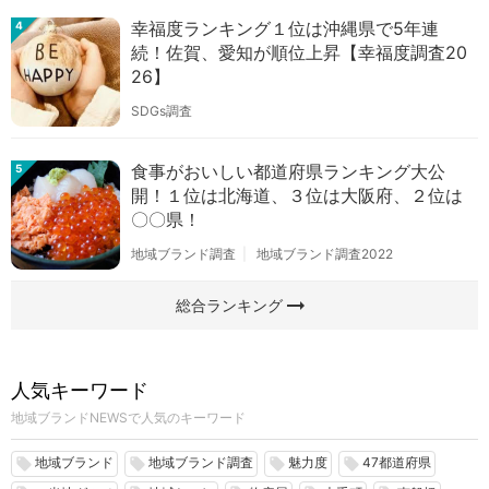
幸福度ランキング１位は沖縄県で5年連
4
続！佐賀、愛知が順位上昇【幸福度調査20
26】
SDGs調査
食事がおいしい都道府県ランキング大公
5
開！１位は北海道、３位は大阪府、２位は
〇〇県！
地域ブランド調査
地域ブランド調査2022
arrow_right_alt
総合ランキング
人気キーワード
地域ブランドNEWSで人気のキーワード
地域ブランド
地域ブランド調査
魅力度
47都道府県
local_offer
local_offer
local_offer
local_offer