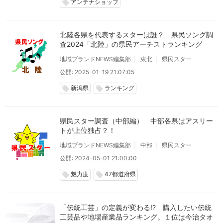
アンテナショップ
local_offer
北陸各県を代表するスターは誰？ 県民ソング調
査2024「北陸」の県民アーチストランキング
地域ブランドNEWS編集部
東北
県民スター
公開: 2025-01-19 21:07:05
新潟県
ランキング
local_offer
local_offer
県民スター調査（中部編） 中部各県はアスリー
トが上位独占？！
地域ブランドNEWS編集部
中部
県民スター
公開: 2024-05-01 21:00:00
魅力度
47都道府県
local_offer
local_offer
「伝統工芸」の定義が変わる!? 購入したい伝統
工芸品や地場産業品ランキング。１位は今治タオ