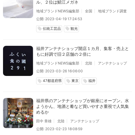
ル、２位は鯖江メガネ
地域ブランドNEWS編集部
全国
地域ブランド調査
公開: 2023-04-19 17:24:53
伝統工芸品
観光
local_offer
local_offer
福井アンテナショップ開店１カ月、集客・売上と
もに好調で旧２店舗の２倍に
地域ブランドNEWS編集部
北陸
アンテナショップ
公開: 2023-03-26 16:06:00
47都道府県
東京
福井
local_offer
local_offer
local_offer
福井県のアンテナショップが銀座にオープン。水
ようかん、地酒と肴など買いやすさ重視で人気集
めるか
田中 章雄
北陸
アンテナショップ
公開: 2023-02-23 18:08:59