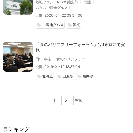
地域ブランドNEWS編集部
北陸
おうちで観光グルメ！
公開: 2020-04-22 09:34:00
ご当地グルメ
観光
local_offer
local_offer
「食のバリアフリーフォーラム」1/9東京にて実
施
田中 章雄
食のバリアフリー
公開: 2019-01-12 18:37:04
北海道
山形県
福井県
local_offer
local_offer
local_offer
1
2
最後
ランキング