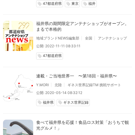
47都道府県
東京
福井
local_offer
local_offer
local_offer
福井県の期間限定アンテナショップがオープン。
まるで本格的
地域ブランドNEWS編集部
全国
アンテナショップ
公開: 2022-11-11 08:33:11
47都道府県
local_offer
連載・ご当地世界一 〜第18回・福井県〜
Y.MORI
北陸
ギネス世界記録TM 挑戦サポート
公開: 2020-05-14 08:32:12
福井県
ギネス世界記録
local_offer
local_offer
食べて福井県を応援！食品ロス対策「おうちで観
光グルメ！」