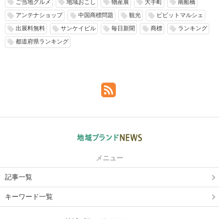
ご当地グルメ
地域おこし
物産展
大手町
南船橋
local_offer
local_offer
local_offer
local_offer
local_offer
アンテナショップ
中国商標問題
観光
ビビットマルシェ
local_offer
local_offer
local_offer
local_offer
出展料無料
サンケイビル
毎日新聞
商標
ランキング
local_offer
local_offer
local_offer
local_offer
local_offer
都道府県ランキング
local_offer
メニュー
記事一覧
キーワード一覧