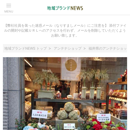
MENU
【弊社社員を装った迷惑メール（なりすましメール）にご注意を】 添付ファイ
ルの開封や記載ＵＲＬへのアクセスを行わず、メールを削除していただくよう
お願い致します。
地域ブランドNEWS トップ
アンテナショップ
福井県のアンテナショッ