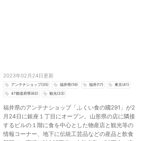
2023年02月24日
更新
アンテナショップ(35)
福井県(16)
福井(17)
東京(41)
local_offer
local_offer
local_offer
local_offer
47都道府県(63)
観光(33)
local_offer
local_offer
福井県のアンテナショップ「ふくい食の國291」が2
月24日に銀座１丁目にオープン。山形県の店に隣接
するビルの１階に食を中心とした物産店と観光等の
情報コーナー、地下に伝統工芸品などの産品と飲食