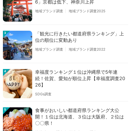
6」京都は低下、神奈川上昇
地域ブランド調査
地域ブランド調査2025
「観光に行きたい都道府県ランキング」上
3
位の順位に変動あり
地域ブランド調査
地域ブランド調査2022
幸福度ランキング１位は沖縄県で5年連
4
続！佐賀、愛知が順位上昇【幸福度調査20
26】
SDGs調査
食事がおいしい都道府県ランキング大公
5
開！１位は北海道、３位は大阪府、２位は
〇〇県！