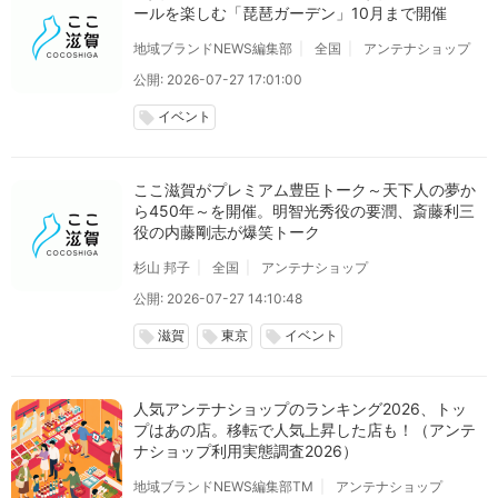
ールを楽しむ「琵琶ガーデン」10月まで開催
地域ブランドNEWS編集部
全国
アンテナショップ
公開: 2026-07-27 17:01:00
イベント
local_offer
ここ滋賀がプレミアム豊臣トーク～天下人の夢か
ら450年～を開催。明智光秀役の要潤、斎藤利三
役の内藤剛志が爆笑トーク
杉山 邦子
全国
アンテナショップ
公開: 2026-07-27 14:10:48
滋賀
東京
イベント
local_offer
local_offer
local_offer
人気アンテナショップのランキング2026、トッ
プはあの店。移転で人気上昇した店も！（アンテ
ナショップ利用実態調査2026）
地域ブランドNEWS編集部TM
アンテナショップ