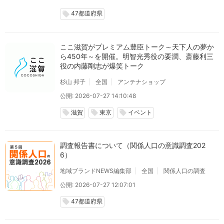
47都道府県
local_offer
ここ滋賀がプレミアム豊臣トーク～天下人の夢か
ら450年～を開催。明智光秀役の要潤、斎藤利三
役の内藤剛志が爆笑トーク
杉山 邦子
全国
アンテナショップ
公開: 2026-07-27 14:10:48
滋賀
東京
イベント
local_offer
local_offer
local_offer
調査報告書について（関係人口の意識調査202
6）
地域ブランドNEWS編集部
全国
関係人口の調査
公開: 2026-07-27 12:07:01
47都道府県
local_offer