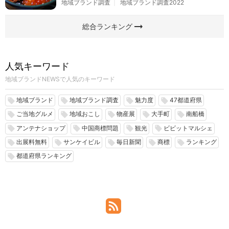
地域ブランド調査
地域ブランド調査2022
arrow_right_alt
総合ランキング
人気キーワード
地域ブランドNEWSで人気のキーワード
地域ブランド
地域ブランド調査
魅力度
47都道府県
local_offer
local_offer
local_offer
local_offer
ご当地グルメ
地域おこし
物産展
大手町
南船橋
local_offer
local_offer
local_offer
local_offer
local_offer
アンテナショップ
中国商標問題
観光
ビビットマルシェ
local_offer
local_offer
local_offer
local_offer
出展料無料
サンケイビル
毎日新聞
商標
ランキング
local_offer
local_offer
local_offer
local_offer
local_offer
都道府県ランキング
local_offer