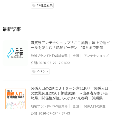
47都道府県
local_offer
最新記事
滋賀県アンテナショップ「ここ滋賀」屋上で地ビ
ールを楽しむ「琵琶ガーデン」10月まで開催
地域ブランドNEWS編集部
全国
アンテナショップ
公開: 2026-07-27 17:01:00
イベント
local_offer
関係人口の2割にＵＩターン意欲あり（関係人口
の意識調査2026）調査結果 ～出身者が多い長
崎県、関係性が強い人が多い京都府、沖縄県
地域ブランドNEWS編集部
全国
関係人口の調査
公開: 2026-07-27 14:57:43