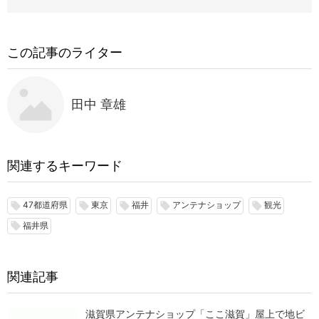
この記事のライター
田中 章雄
関連するキーワード
47都道府県
東京
福井
アンテナショップ
観光
local_offer
local_offer
local_offer
local_offer
local_offer
福井県
local_offer
関連記事
滋賀県アンテナショップ「ここ滋賀」屋上で地ビ