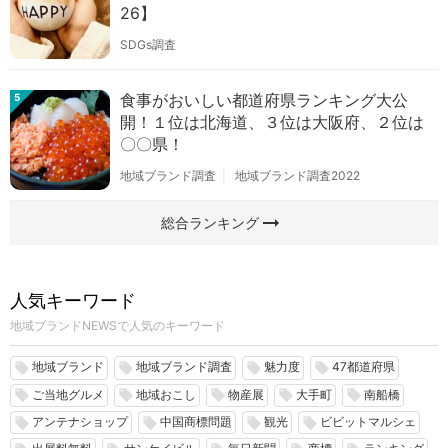
26】
SDGs調査
食事がおいしい都道府県ランキング大公
5
開！１位は北海道、３位は大阪府、２位は
〇〇県！
地域ブランド調査
地域ブランド調査2022
arrow_right_alt
総合ランキング
人気キーワード
地域ブランドNEWSで人気のキーワード
地域ブランド
地域ブランド調査
魅力度
47都道府県
local_offer
local_offer
local_offer
local_offer
ご当地グルメ
地域おこし
物産展
大手町
南船橋
local_offer
local_offer
local_offer
local_offer
local_offer
アンテナショップ
中国商標問題
観光
ビビットマルシェ
local_offer
local_offer
local_offer
local_offer