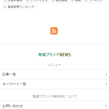
出展料無料
サンケイビル
毎日新聞
商標
ランキング
local_offer
local_offer
local_offer
local_offer
local_offer
都道府県ランキング
local_offer
メニュー
記事一覧
キーワード一覧
地域ブランドNEWSについて
お問い合わせ