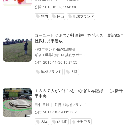
公開: 2016-01-18 19:41:06
静岡
岡山
地域ブランド
local_offer
local_offer
local_offer
コーユービジネスが社員旅行でギネス世界記録に
挑戦し見事達成
地域ブランドNEWS編集部
ギネス世界記録TM 挑戦サポート
公開: 2015-11-30 15:27:55
地域ブランド
大阪
local_offer
local_offer
１３５７人がバトンをつなぎ世界記録！（大阪千
里中央）
田中 章雄
注目！地域ブランド
公開: 2014-10-19 11:11:02
大阪
商店街
千里中央
local_offer
local_offer
local_offer