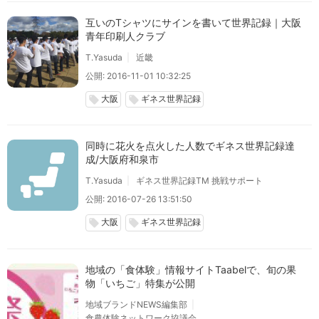
互いのTシャツにサインを書いて世界記録｜大阪
青年印刷人クラブ
T.Yasuda
近畿
公開: 2016-11-01 10:32:25
大阪
ギネス世界記録
local_offer
local_offer
同時に花火を点火した人数でギネス世界記録達
成/大阪府和泉市
T.Yasuda
ギネス世界記録TM 挑戦サポート
公開: 2016-07-26 13:51:50
大阪
ギネス世界記録
local_offer
local_offer
地域の「食体験」情報サイトTaabelで、旬の果
物「いちご」特集が公開
地域ブランドNEWS編集部
食農体験ネットワーク協議会