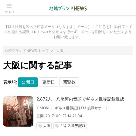
MENU
【弊社社員を装った迷惑メール（なりすましメール）にご注意を】 添付ファイ
ルの開封や記載ＵＲＬへのアクセスを行わず、メールを削除していただくよう
お願い致します。
地域ブランドNEWS トップ
大阪
大阪に関する記事
表示順:
2,872人 八尾河内音頭でギネス世界記録達成
Y.MORI
ギネス世界記録TM 挑戦サポート
公開: 2017-09-27 14:21:04
大阪
ギネス世界記録
local_offer
local_offer