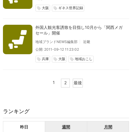
大阪
ギネス世界記録
local_offer
local_offer
外国人観光客誘致を目指し10月から「関西メガ
セール」開催
地域ブランドNEWS編集部
近畿
公開: 2011-09-12 11:23:02
兵庫
大阪
地域おこし
local_offer
local_offer
local_offer
1
2
最後
ランキング
昨日
週間
月間