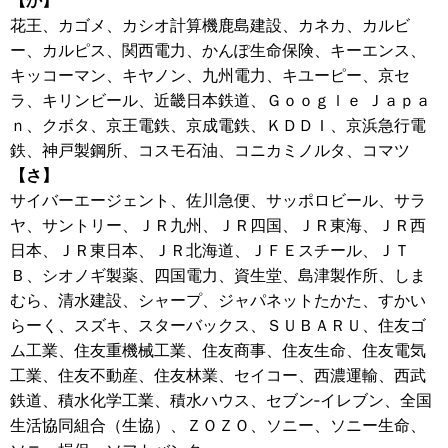
【か】
花王、カゴメ、カシオ計算機鹿島建設、カネカ、カルビ
ー、カルピス、関西電力、かんぽ生命保険、キーエンス、
キッコーマン、キヤノン、九州電力、キユーピー、京セ
ラ、キリンビール、近畿日本鉄道、Ｇｏｏｇｌｅ Ｊａｐａ
ｎ、クボタ、京王電鉄、京成電鉄、ＫＤＤＩ、京浜急行電
鉄、神戸製鋼所、コスモ石油、コニカミノルタ、コマツ
【さ】
サイバーエージェント、佐川急便、サッポロビール、サラ
ヤ、サントリー、ＪＲ九州、ＪＲ四国、ＪＲ東海、ＪＲ西
日本、ＪＲ東日本、ＪＲ北海道、ＪＦＥスチール、ＪＴ
Ｂ、シオノギ製薬、四国電力、資生堂、島津製作所、しま
むら、清水建設、シャープ、ジャパネットたかた、すかい
らーく、スズキ、スターバックス、ＳＵＢＡＲＵ、住友ゴ
ム工業、住友重機械工業、住友商事、住友生命、住友電気
工業、住友不動産、住友林業、セイコー、西濃運輸、西武
鉄道、積水化学工業、積水ハウス、セブン‐イレブン、全国
生活協同組合（生協）、ＺＯＺＯ、ソニー、ソニー生命、