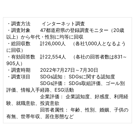
・調査方法 インターネット調査
・調査対象 47都道府県の登録調査モニター（20歳
以上）から年代・性別に均等に回収
・総回収数 計26,000人 （各社1,000人となるよう
に回収）
・有効回答数 計22,554人 （各社の回答者数は831～
905人）
・調査時期 2022年7月27日～7月30日
・調査項目 SDGs認知： SDGsに関する認知度
SDGs評価： SDGs取組評価、ゴール別
評価、情報入手経路、ESG活動
企業評価： 企業認知度、好感度、利用経
験、就職意欲、投資意欲
回答者属性： 年齢、性別、婚姻、子供の
有無、世帯年収、居住形態など