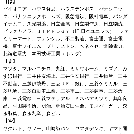
【は】
パイオニア、ハウス食品、ハウステンボス、パナソニッ
ク、パナソニックホームズ、阪急電鉄、阪神電車、バンダ
イナムコ、久光製薬、日立金属、日立製作所、日立物流、
ビックカメラ、ＢＩＰＲＯＧＹ（旧:日本ユニシス）、ファ
ミリーマート、ファンケル、不二製油、富士通、富士電
機、富士フイルム、ブリヂストン、ベネッセ、北陸電力、
北海道電力、本田技研工業（ホンダ）
【ま】
マツダ、マルハニチロ、丸紅、ミサワホーム、ミズノ、み
ずほ銀行、三井住友海上、三井住友銀行、三井物産、三井
不動産、三越伊勢丹、三菱ＵＦＪ銀行、三菱ケミカル、三
菱地所、三菱自動車工業、三菱重工、三菱商事、三菱倉
庫、三菱電機、三菱マテリアル、ミネベアミツミ、無印良
品、村田製作所、明治、明治安田生命、モスバーガー、森
永製菓、森永乳業、森ビル
【や】
ヤクルト、ヤフー、山崎製パン、ヤマダデンキ、ヤマト運