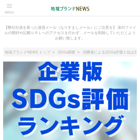
MENU
【弊社社員を装った迷惑メール（なりすましメール）にご注意を】 添付ファイ
ルの開封や記載ＵＲＬへのアクセスを行わず、メールを削除していただくよう
お願い致します。
地域ブランドNEWS トップ
SDGs調査
消費者によるSDGs評価１位は3年