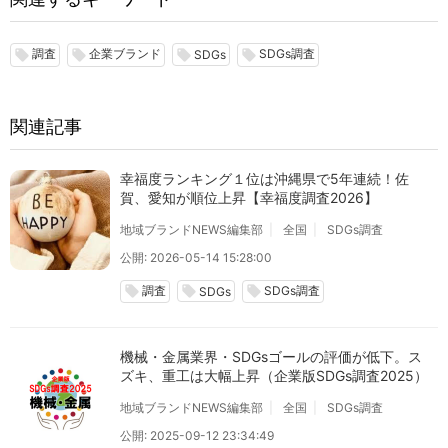
調査
企業ブランド
SDGs調査
local_offer
local_offer
local_offer
local_offer
SDGs
関連記事
幸福度ランキング１位は沖縄県で5年連続！佐
賀、愛知が順位上昇【幸福度調査2026】
地域ブランドNEWS編集部
全国
SDGs調査
公開: 2026-05-14 15:28:00
調査
SDGs調査
local_offer
local_offer
local_offer
SDGs
機械・金属業界・SDGsゴールの評価が低下。ス
ズキ、重工は大幅上昇（企業版SDGs調査2025）
地域ブランドNEWS編集部
全国
SDGs調査
公開: 2025-09-12 23:34:49