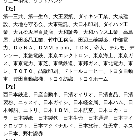
ソニー損保、ソフトバンク
【た】
第一三共、第一生命、大王製紙、ダイキン工業、大成建
設、大地を守る会、大東建託、大日本印刷、ダイハツ工
業、大丸松坂屋百貨店、大和証券、大和ハウス工業、高島
屋、武田薬品工業、竹中工務店、田辺三菱製薬、中部電
力、ＤｅＮＡ、ＤＭＭ.ｃｏｍ、ＴＤＫ、帝人、テルモ、デ
ンソー、東急電鉄、東京エレクトロン、東京海上、東京ガ
ス、東京電力、東芝、東武鉄道、東邦ガス、東北電力、東
レ、ＴＯＴＯ、凸版印刷、ドトールコーヒー、トヨタ自動
車、豊田自動織機、トヨタ紡織、トヨタホーム
【な】
西日本鉄道、日産自動車、日清オイリオ、日清食品、日清
製粉、ニッスイ、日本ガイシ、日本軽金属、日本ハム、日
本郵船、ニトリ、日本ＩＢＭ、日本航空、日本コカ・コー
ラ、日本製紙、日本製鉄、日本生命、日本通運、日本マイ
クロソフト、日本マクドナルド、日本旅行、任天堂、ネス
レ日本、野村證券