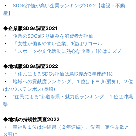
・
SDGs評価が高い企業ランキング2022【建設・不動
産】
◆企業版SDGs調査2021
・
企業のSDGs取り組みを消費者が評価。
・
「女性が働きやすい企業」1位はワコール
・
「スポーツや文化活動に熱心な企業」1位はミズノ
◆地域版SDGs調査2022
・
「住民によるSDGs評価は鳥取県が3年連続1位」
・
地域への貢献度ランキング、１位はトヨタ(愛知)、２位
はハウステンボス(長崎)
・
"住民による"都道府県・魅力度ランキング、１位は沖縄
県
◆地域の持続性調査2022
・
幸福度１位は沖縄県（２年連続）。愛着、定住意欲と
３冠に