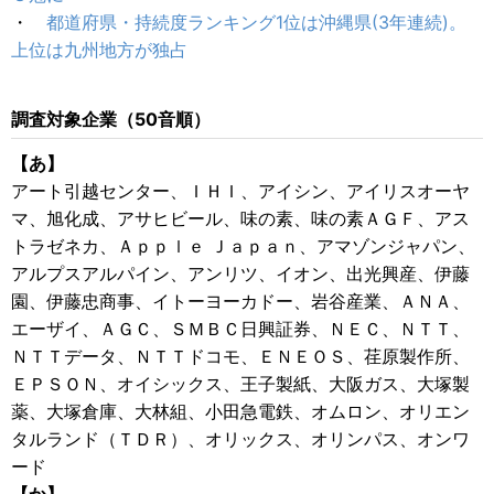
・
都道府県・持続度ランキング1位は沖縄県(3年連続)。
上位は九州地方が独占
調査対象企業（50音順）
【あ】
アート引越センター、ＩＨＩ、アイシン、アイリスオーヤ
マ、旭化成、アサヒビール、味の素、味の素ＡＧＦ、アス
トラゼネカ、Ａｐｐｌｅ Ｊａｐａｎ、アマゾンジャパン、
アルプスアルパイン、アンリツ、イオン、出光興産、伊藤
園、伊藤忠商事、イトーヨーカドー、岩谷産業、ＡＮＡ、
エーザイ、ＡＧＣ、ＳＭＢＣ日興証券、ＮＥＣ、ＮＴＴ、
ＮＴＴデータ、ＮＴＴドコモ、ＥＮＥＯＳ、荏原製作所、
ＥＰＳＯＮ、オイシックス、王子製紙、大阪ガス、大塚製
薬、大塚倉庫、大林組、小田急電鉄、オムロン、オリエン
タルランド（ＴＤＲ）、オリックス、オリンパス、オンワ
ード